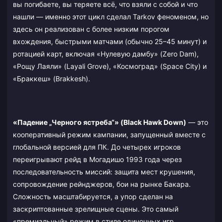
вы погибаете, вы теряете всё, что взяли с собой и что
нашли — именно этот цикл сделал Tarkov феноменом, но
здесь он реализован с более низким порогом
вхождения, быстрыми матчами (обычно 25–45 минут) и
ротацией карт, включая «Нулевую дамбу» (Zero Dam),
«Рощу Лаяли» (Layali Grove), «Космоград» (Space City) и
«Браккеш» (Brakkesh).
«Падение „Черного ястреба“» (Black Hawk Down)
— это
кооперативный режим кампании, запущенный вместе с
глобальной версией для ПК. До четырех игроков
переигрывают рейд в Могадишо 1993 года через
последовательность миссий: защита мест крушения,
сопровождение рейнджеров, бои на рынке Бакара.
Сложность масштабируется, а упор сделан на
заскриптованные зрелищные сцены. Это самый
«премиальный» режим в стиле одиночных игр,