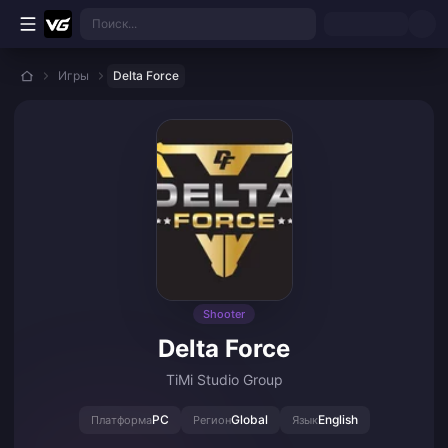
Перейти к основному контенту
Поиск...
Игры
Delta Force
Shooter
Delta Force
TiMi Studio Group
PC
Global
English
Платформа
Регион
Язык