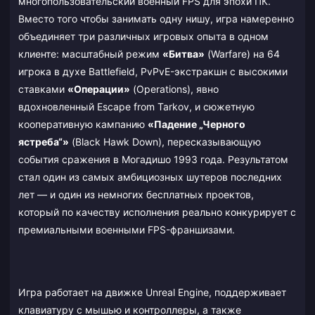
многопользовательский военный FPS для эпохи ПК.
Вместо того чтобы занимать одну нишу, игра намеренно
объединяет три различных игровых опыта в одном
клиенте: масштабный режим
«Битва»
(Warfare) на 64
игрока в духе Battlefield, PvPvE-экстракшн с высокими
ставками
«Операции»
(Operations), явно
вдохновленный Escape from Tarkov, и сюжетную
кооперативную кампанию
«Падение „Черного
ястреба“»
(Black Hawk Down), пересказывающую
события сражения в Могадишо 1993 года. Результатом
стал один из самых амбициозных шутеров последних
лет — и один из немногих бесплатных проектов,
который по качеству исполнения реально конкурирует с
премиальными военными FPS-франшизами.
Игра работает на движке Unreal Engine, поддерживает
клавиатуру с мышью и контроллеры, а также