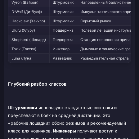
Vyron (Вайрон)
Штурмовик
Направленный баллистический
D-Wolf (Ди-Вулф)
Штурмовик
Импульс тактического спринта
Hackclaw (Хаккло)
Штурмовик
Скрытный рывок
Uluru (Улуру)
Поддержка
Полевой лечащий инструмент
Shepherd (Шепард)
Поддержка
Станция пополнения припасов
Toxik (Токсик)
Инженер
Дымовые и химические гранат
Luna (Луна)
Разведчик
Разведывательная стрела
Глубокий разбор классов
Штурмовики
используют стандартные винтовки и
преуспевают в боях на средней дистанции. Это
«рабочие лошадки» обоих режимов и рекомендуемый
класс для новичков.
Инженеры
получают доступ к
противотанковым установкам и взрывчатке, что делает