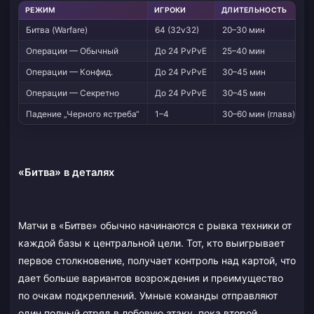
РЕЖИМ
ИГРОКИ
ДЛИТЕЛЬНОСТЬ
Битва (Warfare)
64 (32v32)
20–30 мин
Операции — Обычный
До 24 PvPvE
25–40 мин
Операции — Конфид.
До 24 PvPvE
30–45 мин
Операции — Секретно
До 24 PvPvE
30–45 мин
Падение „Черного ястреба“
1–4
30–60 мин (глава)
«Битва» в деталях
Матчи в «Битве» обычно начинаются с рывка техники от
каждой базы к центральной цели. Тот, кто выигрывает
первое столкновение, получает контроль над картой, что
дает больше вариантов возрождения и преимущество
по очкам подкреплений. Умные команды отправляют
один полный отряд в лобовую атаку, пока второй