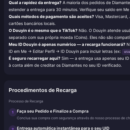
Qual a rapidez da entrega?
A maioria dos pedidos de Diamantes
estender a entrega para 30 minutos. Verifique seu saldo em M
Quais métodos de pagamento são aceitos?
Visa, Mastercard, 
cartões bancários locais.
O Douyin é o mesmo que o TikTok?
Não. O Douyin atende usuári
separado com sua própria moeda (Coins). Eles não são compatív
Meu ID Douyin é apenas numérico — a recarga funcionará?
Nã
ID em Me → Editar Perfil → ID Douyin para incluir letras (ex:
usu
É seguro recarregar aqui?
Sim — a entrega usa apenas seu ID 
à conta além de creditar os Diamantes no seu ID verificado.
Procedimentos de Recarga
Processo de Recarga
Faça seu Pedido e Finalize a Compra
1
Conclua sua compra com segurança através do nosso processo de ch
Entrega automática instantânea para o seu UID
2