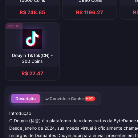
10000 Coins
15980 Coins
1
R$ 748.65
R$ 1196.27
R
20% OFF
Douyin TikTok(CN) -
300 Coins
R$ 22.47
Descrição
Convide e Ganhe
HOT
Introdução
O Douyin (抖音) é a plataforma de vídeos curtos da ByteDance n
Desde janeiro de 2024, sua moeda virtual é oficialmente cham
recargas de Diamantes Douyin aqui para enviar presentes em tr