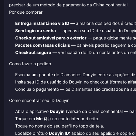
precisar de um método de pagamento da China continental.
Por que comprar
Entrega instantânea via ID
— a maioria dos pedidos é credi
Sem login ou senha
— apenas o seu ID de usuário do Douyin
Checkout amigável para o exterior
— pague globalmente se
Pacotes com taxas oficiais
— os níveis padrão seguem a co
Checkout seguro
— verificação do ID da conta antes da en
Como fazer o pedido
Escolha um pacote de Diamantes Douyin entre as opções dis
Insira seu ID de usuário do Douyin no checkout (formato alfa
Conclua o pagamento — os Diamantes são creditados na sua
Como encontrar seu ID Douyin
Abra o aplicativo
Douyin
(versão da China continental — ba
Toque em
Me
(我) no canto inferior direito.
Toque no nome do seu perfil no topo da tela.
Localize o rótulo
Douyin ID:
abaixo do seu apelido e copie o