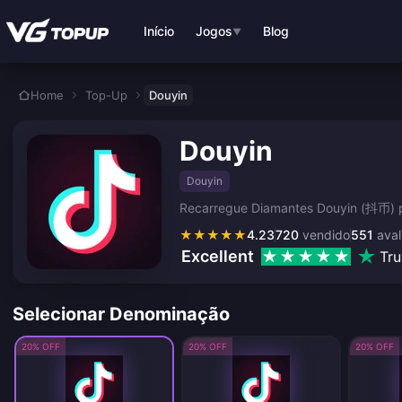
Ir para o conteúdo principal
Início
Jogos
Blog
▼
Home
Top-Up
Douyin
Douyin
Douyin
Recarregue Diamantes Douyin (抖币) par
★
★
★
★
★
4.23
720
vendido
551
aval
Excellent
Tru
Selecionar Denominação
20% OFF
20% OFF
20% OFF