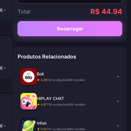
) -
R$ 44.94
Total
Recarregar
Produtos Relacionados
) -
Boli
→
★ 4.39
742 avaliações
890 vendido
HIPLAY CHAT
→
★ 4.67
755 avaliações
508 vendido
Infun
) -
→
★ 4.52
707 avaliações
869 vendido