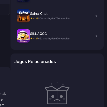
Sahra Chat
→
★ 4.33
500 avaliações
756 vendido
SILLAGCC
→
★ 4.37
662 avaliações
620 vendido
Jogos Relacionados
nal.
re
sem