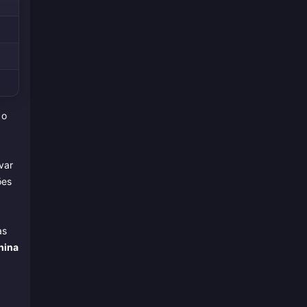
 o
var
ões
as
hina