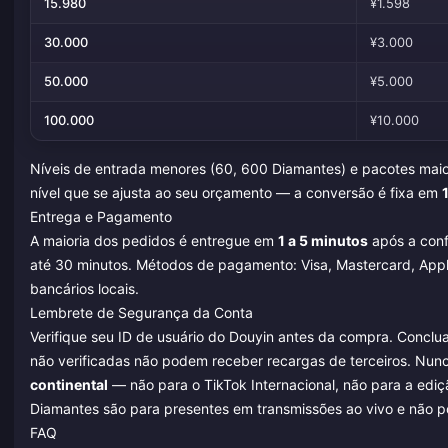
15.980
¥1.598
30.000
¥3.000
50.000
¥5.000
100.000
¥10.000
Níveis de entrada menores (60, 600 Diamantes) e pacotes mai
nível que se ajusta ao seu orçamento — a conversão é fixa em
Entrega e Pagamento
A maioria dos pedidos é entregue em
1 a 5 minutos
após a conf
até 30 minutos. Métodos de pagamento: Visa, Mastercard, Apple 
bancários locais.
Lembrete de Segurança da Conta
Verifique seu ID de usuário do Douyin antes da compra. Conclu
não verificadas não podem receber recargas de terceiros. Nunc
continental
— não para o TikTok Internacional, não para a e
Diamantes são para presentes em transmissões ao vivo e não
FAQ