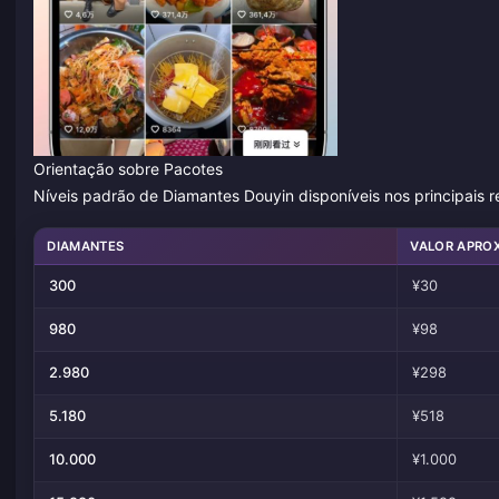
Orientação sobre Pacotes
Níveis padrão de Diamantes Douyin disponíveis nos principais 
DIAMANTES
VALOR APROX
300
¥30
980
¥98
2.980
¥298
5.180
¥518
10.000
¥1.000