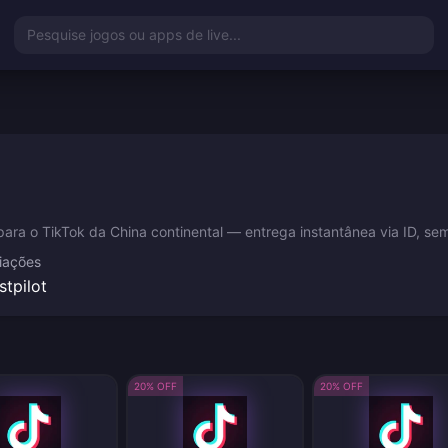
Pesquise jogos ou apps de live...
a o TikTok da China continental — entrega instantânea via ID, sem s
iações
stpilot
20% OFF
20% OFF