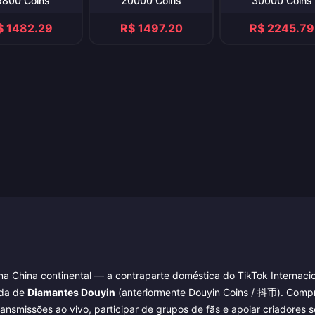
9800 Coins
20000 Coins
30000 Coins
$ 1482.29
R$ 1497.20
R$ 2245.79
a China continental — a contraparte doméstica do TikTok Internacio
ada de
Diamantes Douyin
(anteriormente Douyin Coins / 抖币). Comp
ansmissões ao vivo, participar de grupos de fãs e apoiar criadores 