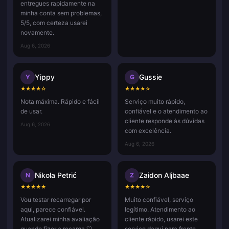
entregues rapidamente na
minha conta sem problemas,
5/5, com certeza usarei
novamente.
Aug 6, 2026
Yippy
Gussie
Y
G
★
★
★
★
☆
★
★
★
★
☆
Nota máxima. Rápido e fácil
Serviço muito rápido,
de usar.
confiável e o atendimento ao
cliente responde às dúvidas
Aug 6, 2026
com excelência.
Aug 6, 2026
Nikola Petrić
Zaidon Aljbaae
N
Z
★
★
★
★
★
★
★
★
★
☆
Vou testar recarregar por
Muito confiável, serviço
aqui, parece confiável.
legítimo. Atendimento ao
Atualizarei minha avaliação
cliente rápido, usarei este
quando fizer a recarga 🤍
serviço daqui para frente