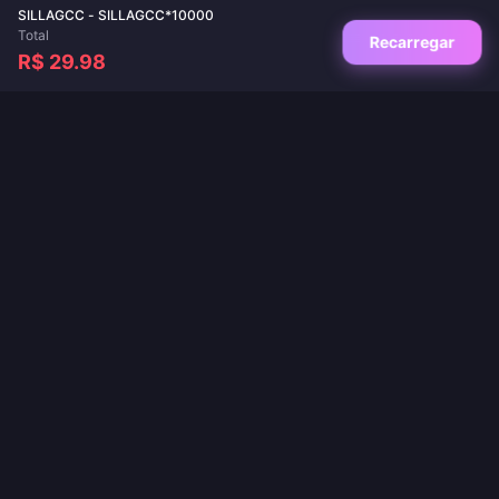
SILLAGCC - SILLAGCC*10000
Total
Recarregar
R$ 29.98
Seu destino de confiança para recargas de jogos e apps de live. Entrega
instantânea, pagamentos seguros e os melhores preços garantidos.
SIGA-NOS
·
·
·
Sobre nós
Fale conosco
Perguntas frequentes
Política de Devolução
·
·
·
·
Política de Envio
Política de AML
Política de privacidade
Termos de Serviço