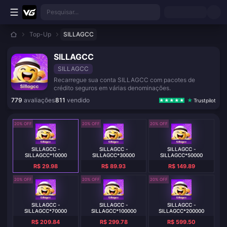
Ir para o conteúdo principal
Pesquisar...
Top-Up
SILLAGCC
SILLAGCC
SILLAGCC
Recarregue sua conta SILLAGCC com pacotes de
crédito seguros em várias denominações.
779
avaliações
811
vendido
Trustpilot
20% OFF
20% OFF
20% OFF
SILLAGCC -
SILLAGCC -
SILLAGCC -
SILLAGCC*10000
SILLAGCC*30000
SILLAGCC*50000
R$ 29.98
R$ 89.93
R$ 149.89
20% OFF
20% OFF
20% OFF
SILLAGCC -
SILLAGCC -
SILLAGCC -
SILLAGCC*70000
SILLAGCC*100000
SILLAGCC*200000
R$ 209.84
R$ 299.78
R$ 599.50