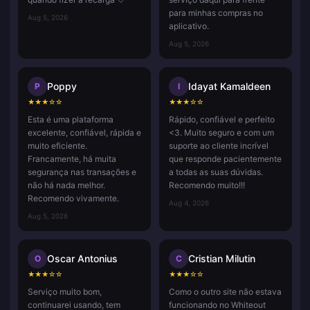
para minhas compras no
Aug 5, 2026
aplicativo.
Aug 5, 2026
Poppy
Idayat Kamaldeen
P
I
★
★
★
☆
☆
★
★
★
☆
☆
Esta é uma plataforma
Rápido, confiável e perfeito
excelente, confiável, rápida e
<3. Muito seguro e com um
muito eficiente.
suporte ao cliente incrível
Francamente, há muita
que responde pacientemente
segurança nas transações e
a todas as suas dúvidas.
não há nada melhor.
Recomendo muito!!!
Recomendo vivamente.
Aug 4, 2026
Aug 5, 2026
Oscar Antonius
Cristian Milutin
O
C
★
★
★
☆
☆
★
★
★
☆
☆
Serviço muito bom,
Como o outro site não estava
continuarei usando, tem
funcionando no Whiteout