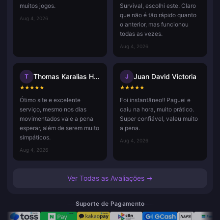
muitos jogos.
Survival, escolhi este. Claro
que não é tão rápido quanto
Aug 4, 2026
o anterior, mas funcionou
todas as vezes.
Aug 4, 2026
Thomas Karalias Hammerica
Juan David Victoria
T
J
★
★
★
★
★
★
★
★
★
★
Ótimo site e excelente
Foi instantâneo!! Paguei e
serviço, mesmo nos dias
caiu na hora, muito prático.
movimentados vale a pena
Super confiável, valeu muito
esperar, além de serem muito
a pena.
simpáticos.
Aug 4, 2026
Aug 4, 2026
Ver Todas as Avaliações →
Suporte de Pagamento