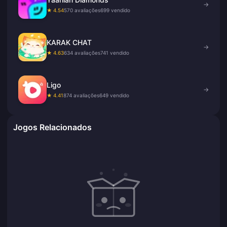
→
★ 4.54
570 avaliações
699 vendido
KARAK CHAT
→
★ 4.63
634 avaliações
741 vendido
Ligo
→
★ 4.41
874 avaliações
649 vendido
Jogos Relacionados