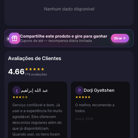
Nenhum dado disponível
Compartilhe este produto e gire para ganhar
Girar
Cupons de até — recompensa diária limitada
Avaliações de Clientes
★
★
★
★
★
4.66
779 avaliações
عبد الله إبراهيم
Dorji Gyeltshen
ع
D
★
★
★
☆
☆
★
★
★
★
★
Serviço confiável e bom. Já
O melhor, recomendo a
usei e a experiência foi muito
todos.
agradável. Eles oferecem
Aug 6, 2026
descontos regulares além do
que já disponibilizam.
Quando usei, os itens foram