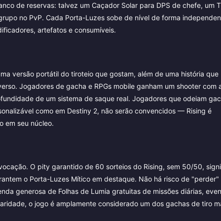
nco de reservas: talvez um Caçador Solar para DPS de chefe, um T
grupo no PvP. Cada Porta-Luzes sobe de nível de forma independen
ificadores, artefatos e consumíveis.
ma versão portátil do tiroteio que gostam, além de uma história que
verso. Jogadores de gacha e RPGs mobile ganham um shooter com 
a profundidade de um sistema de saque real. Jogadores que odeiam ga
sonalizável como em Destiny 2, não serão convencidos — Rising é
o em seu núcleo.
ocação. O pity garantido de 60 sorteios do Rising, sem 50/50, signi
antem o Porta-Luzes Mítico em destaque. Não há risco de "perder" 
a generosa de Folhas de Lumia gratuitas de missões diárias, even
ularidade, o jogo é amplamente considerado um dos gachas de tiro m