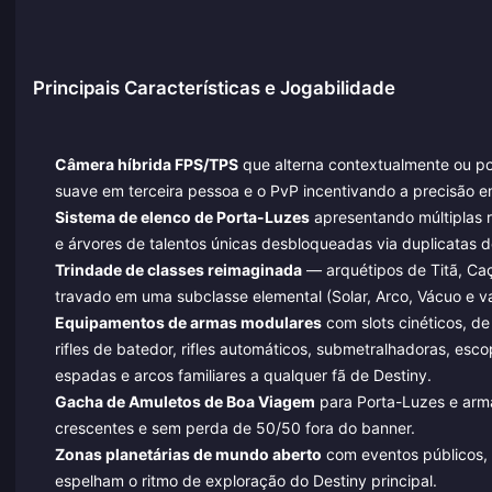
Principais Características e Jogabilidade
Câmera híbrida FPS/TPS
que alterna contextualmente ou po
suave em terceira pessoa e o PvP incentivando a precisão e
Sistema de elenco de Porta-Luzes
apresentando múltiplas r
e árvores de talentos únicas desbloqueadas via duplicatas 
Trindade de classes reimaginada
— arquétipos de Titã, Ca
travado em uma subclasse elemental (Solar, Arco, Vácuo e va
Equipamentos de armas modulares
com slots cinéticos, de
rifles de batedor, rifles automáticos, submetralhadoras, esco
espadas e arcos familiares a qualquer fã de Destiny.
Gacha de Amuletos de Boa Viagem
para Porta-Luzes e arma
crescentes e sem perda de 50/50 fora do banner.
Zonas planetárias de mundo aberto
com eventos públicos, s
espelham o ritmo de exploração do Destiny principal.