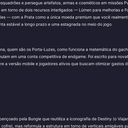
m esquadrões e persegue artefatos, armas e cosméticos em missões P
 em torno de dois recursos interligados — Lúmen para melhorias e F
ções — com a Prata como a única moeda premium que você realmen
ta estável a longo prazo e uma estagnada no meio do jogo.
ciona, quem são os Porta-Luzes, como funciona a matemática do gac
cumulam em uma conta competitiva de endgame. Foi escrito para nova
bre a versão mobile e jogadores ativos que buscam otimizar gastos d
ençoado pela Bungie que reutiliza a iconografia de Destiny (o Viaja
 cofre), mas reformula a estrutura em torno de verticais amigáveis p