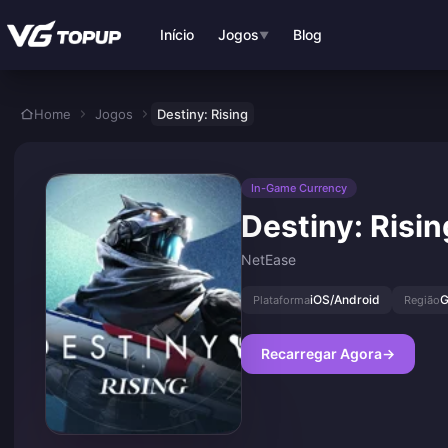
Ir para o conteúdo principal
Início
Jogos
Blog
▼
Home
Jogos
Destiny: Rising
In-Game Currency
Destiny: Risin
NetEase
iOS/Android
G
Plataforma
Região
Recarregar Agora
→