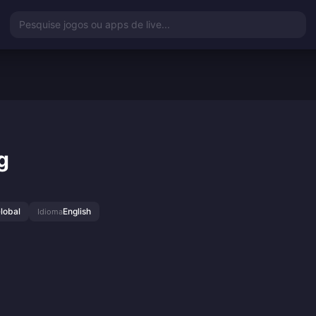
Pesquise jogos ou apps de live...
g
lobal
English
Idioma