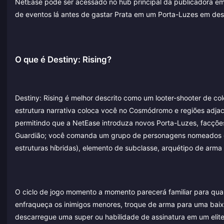
NetEase pode ser acessado no hub principal da publicadora e
de eventos lá antes de gastar Prata em um Porta-Luzes em de
O que é Destiny: Rising?
Destiny: Rising é melhor descrito como um looter-shooter de co
estrutura narrativa coloca você no Cosmódromo e regiões adjac
permitindo que a NetEase introduza novos Porta-Luzes, facções
Guardião; você comanda um grupo de personagens nomeados e 
estruturas híbridas), elemento de subclasse, arquétipo de arma 
O ciclo de jogo momento a momento parecerá familiar para qual
enfraqueça os inimigos menores, troque de arma para uma baix
descarregue uma super ou habilidade de assinatura em um elit