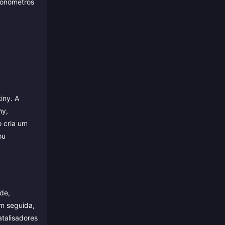
ronômetros
iny. A
ny,
o cria um
ou
de,
em seguida,
talisadores