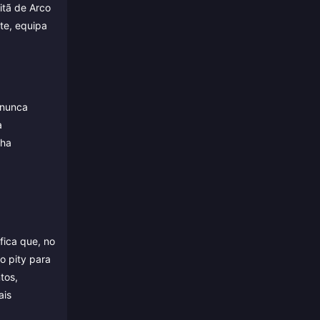
itã de Arco
te, equipa
 nunca
a
cha
fica que, no
o pity para
tos,
ais