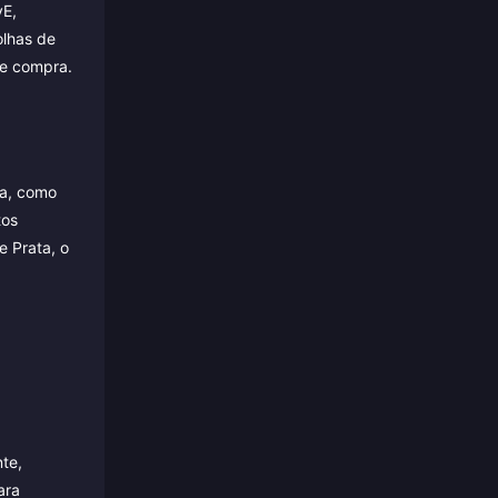
vE,
olhas de
te compra.
ha, como
tos
e Prata, o
nte,
ara