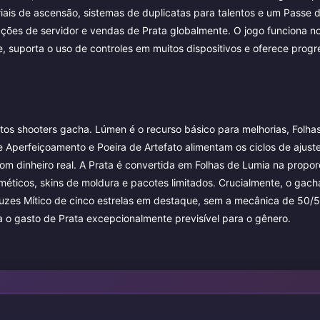
riais de ascensão, sistemas de duplicatas para talentos e um Passe d
ções de servidor e vendas de Prata globalmente. O jogo funciona 
, suporta o uso de controles em muitos dispositivos e oferece prog
os shooters gacha. Lúmen é o recurso básico para melhorias, Folha
Aperfeiçoamento e Poeira de Artefato alimentam os ciclos de ajust
m dinheiro real. A Prata é convertida em Folhas de Lumia na propor
éticos, skins de moldura e pacotes limitados. Crucialmente, o gac
-Luzes Mítico de cinco estrelas em destaque, sem a mecânica de 50
a o gasto de Prata excepcionalmente previsível para o gênero.