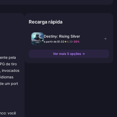
Recarga rápida
Destiny: Rising Silver
→
a partir de $1.02
★
4.33
-30%
Ver mais 5 opções →
mente pela
PG de tiro
s, invocados
 idiomas
 de um port
enco: você