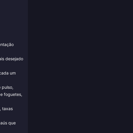
entação
ais desejado
 cada um
 pulso,
de foguetes,
, taxas
baús que