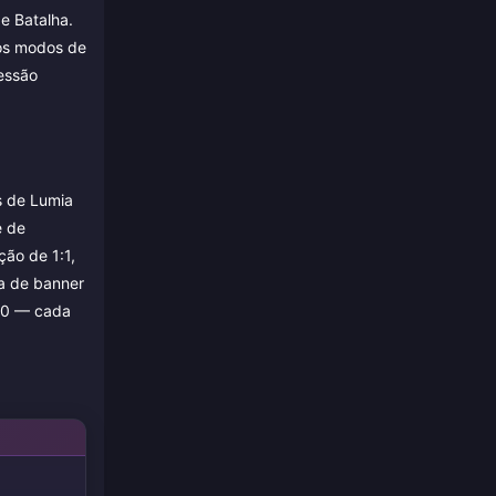
e Batalha.
nos modos de
ressão
s de Lumia
e de
ção de 1:1,
ha de banner
/50 — cada