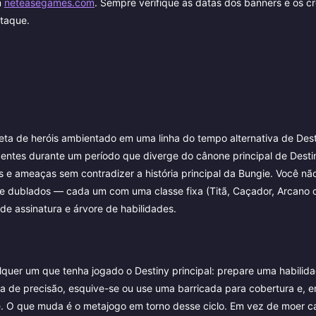
m
neteasegames.com
. Sempre verifique as datas dos banners e os c
staque.
leta de heróis ambientado em uma linha do tempo alternativa de Dest
entes durante um período que diverge do cânone principal de Desti
 e ameaças sem contradizer a história principal da Bungie. Você nã
dublados — cada um com uma classe fixa (Titã, Caçador, Arcano 
de assinatura e árvore de habilidades.
quer um que tenha jogado o Destiny principal: prepare uma habilida
a de precisão, esquive-se ou use uma barricada para cobertura e, 
e. O que muda é o metajogo em torno desse ciclo. Em vez de moer ca