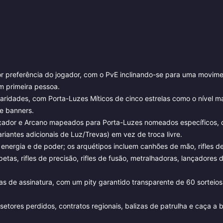
r preferência do jogador, com o PvE inclinando-se para uma movim
m primeira pessoa.
aridades, com Porta-Luzes Míticos de cinco estrelas como o nível m
de banners.
çador e Arcano mapeados para Porta-Luzes nomeados específicos,
riantes adicionais de Luz/Trevas) em vez de troca livre.
 energia e de poder; os arquétipos incluem canhões de mão, rifles de
petas, rifles de precisão, rifles de fusão, metralhadoras, lançadores 
s de assinatura, com um pity garantido transparente de 60 sorteios
etores perdidos, contratos regionais, balizas de patrulha e caça a 