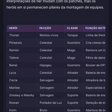
interpretações de tier mudam com os patches, mas os
heróis em si permanecem pilares da montagem de equipes.
HERÓI
FACÇÃO
CLASSE
FUNÇÃO NOTÁVEL
Thoran
Mortos-vivos
Tanque
Linha de frente co
Phraesto
Celestial
Guerreiro
Cria clones de si 
Reinier
Celestial
Mago
Remove um inimigo
Talene
Celestial
Mago
Fênix de dano em 
Berial
Hipogeu
Guerreiro
Bruiser de DPS su
Lyca
Celestial
Atirador
Bateria de energia
Cecia
Selvagem
Atirador
Atiradora de burst
Marilee
Selvagem
Atirador
Especialista em fin
Smokey e Meerky
Selvagem
Suporte
Bateria de energia 
Rowan
Portador da Luz
Suporte
Geração de energia
Korin
Bruto
Guerreiro
Abertura de burst,