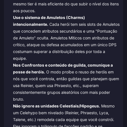
mesmo tier é mais eficiente do que subir o nível dos itens
aos poucos.
Use o sistema de Amuletos (Charms)
intencionalmente.
Cada herói tem seis slots de Amuletos
que concedem atributos secundários e uma "Pontuação
de Amuleto" oculta. Amuletos Míticos com atributos de
crítico, ataque ou defesa acumulados em um único DPS
costumam superar a distribuição deles por toda a
equipe.
Nos Confrontos e conteúdo de guilda, comunique a
posse de heróis.
O modo proíbe o reuso de heróis em
nós que você controla, então guildas que planejam quem
usa Reinier, quem usa Phraesto, etc., superam
consistentemente grupos aleatórios com mais poder
bruto.
Não ignore as unidades Celestiais/Hipogeus.
Mesmo
um Celehypo bem nivelado (Reinier, Phraesto, Lyca,
Talene, etc.) remodela cada equipe que você constrói.
Eles ignoram o triângulo de facções padrão e se