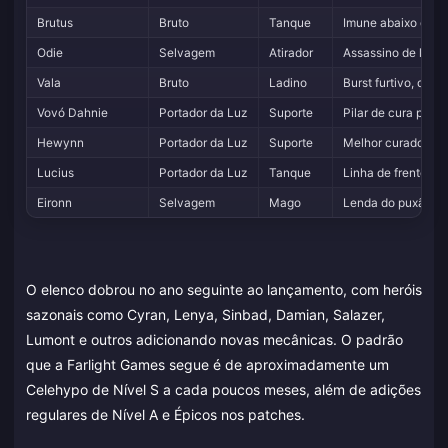
Brutus
Bruto
Tanque
Imune abaixo de um
Odie
Selvagem
Atirador
Assassino de linh
Vala
Bruto
Ladino
Burst furtivo, de
Vovó Dahnie
Portador da Luz
Suporte
Pilar de cura par
Hewynn
Portador da Luz
Suporte
Melhor curadora pu
Lucius
Portador da Luz
Tanque
Linha de frente ge
Eironn
Selvagem
Mago
Lenda do puxão em 
O elenco dobrou no ano seguinte ao lançamento, com heróis
sazonais como Cyran, Lenya, Sinbad, Damian, Salazer,
Lumont e outros adicionando novas mecânicas. O padrão
que a Farlight Games segue é de aproximadamente um
Celehypo de Nível S a cada poucos meses, além de adições
regulares de Nível A e Épicos nos patches.