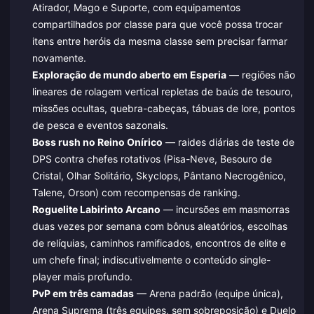
Atirador, Mago e Suporte, com equipamentos
compartilhados por classe para que você possa trocar
itens entre heróis da mesma classe sem precisar farmar
novamente.
Exploração de mundo aberto em Esperia
— regiões não
lineares de rolagem vertical repletas de baús de tesouro,
missões ocultas, quebra-cabeças, tábuas de lore, pontos
de pesca e eventos sazonais.
Boss rush no Reino Onírico
— raides diárias de teste de
DPS contra chefes rotativos (Pisa-Neve, Besouro de
Cristal, Olhar Solitário, Skyclops, Pântano Necrogênico,
Talene, Orson) com recompensas de ranking.
Roguelite Labirinto Arcano
— incursões em masmorras
duas vezes por semana com bônus aleatórios, escolhas
de relíquias, caminhos ramificados, encontros de elite e
um chefe final; indiscutivelmente o conteúdo single-
player mais profundo.
PvP em três camadas
— Arena padrão (equipe única),
Arena Suprema (três equipes, sem sobreposição) e Duelo