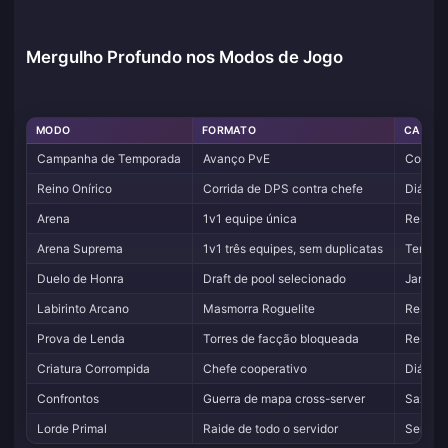
Mergulho Profundo nos Modos de Jogo
MODO
FORMATO
CADÊN
Campanha de Temporada
Avanço PvE
Contínu
Reino Onírico
Corrida de DPS contra chefe
Diário
Arena
1v1 equipe única
Resets 
Arena Suprema
1v1 três equipes, sem duplicatas
Tempor
Duelo de Honra
Draft de pool selecionado
Janelas
Labirinto Arcano
Masmorra Roguelite
Reset 
Prova de Lenda
Torres de facção bloqueada
Resets
Criatura Corrompida
Chefe cooperativo
Diário
Confrontos
Guerra de mapa cross-server
Sazonal
Lorde Primal
Raide de todo o servidor
Semana