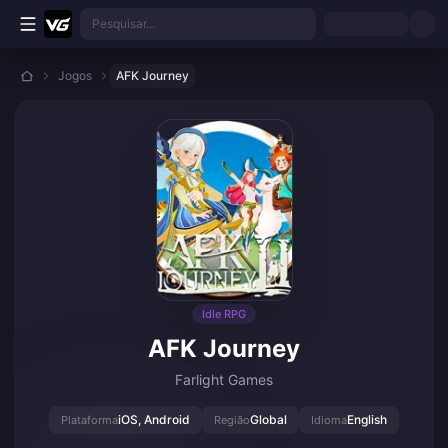
Ir para o conteúdo principal
Pesquisar...
Jogos
AFK Journey
Idle RPG
AFK Journey
Farlight Games
iOS, Android
Global
English
Plataforma
Região
Idioma