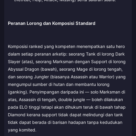
Peranan Lorong dan Komposisi Standard
Komposisi ranked yang kompeten menempatkan satu hero
dalam setiap peranan arketip: seorang Tank di lorong Dark
Slayer (atas), seorang Marksman dengan Support di lorong
Abyssal Dragon (bawah), seorang Mage di lorong tengah,
dan seorang Jungler (biasanya Assassin atau Warrior) yang
mengumpul sumber di hutan dan membantu lorong
(ganking). Penyimpangan daripada ini — solo Marksman di
atas, Assassin di tengah, double jungle — boleh dilakukan
pada ELO tinggi tetapi akan dihukum teruk di bawah tahap
Diamond kerana support tidak dapat melindungi dan tank
tidak dapat berada di barisan hadapan tanpa kedudukan
yang komited.