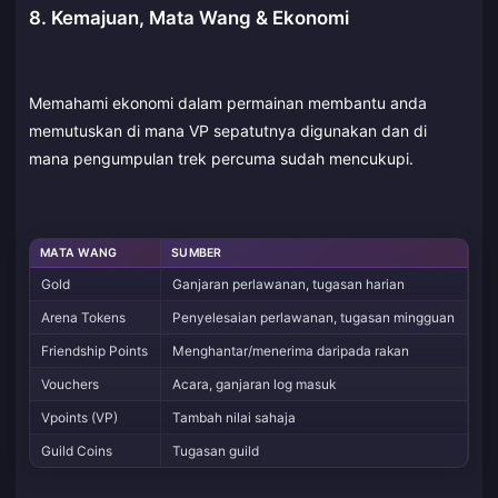
8. Kemajuan, Mata Wang & Ekonomi
Memahami ekonomi dalam permainan membantu anda
memutuskan di mana VP sepatutnya digunakan dan di
mana pengumpulan trek percuma sudah mencukupi.
MATA WANG
SUMBER
DI
Gold
Ganjaran perlawanan, tugasan harian
He
Arena Tokens
Penyelesaian perlawanan, tugasan mingguan
Ar
Friendship Points
Menghantar/menerima daripada rakan
Sh
Vouchers
Acara, ganjaran log masuk
Ite
Vpoints (VP)
Tambah nilai sahaja
Sk
Guild Coins
Tugasan guild
Ka