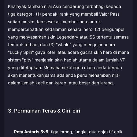
Khalayak tambah nilai Asia cenderung terbahagi kepada
tiga kategori: (1) pendaki rank yang membeli Valor Pass
setiap musim dan sesekali membeli hero untuk
mempercepatkan kedalaman senarai hero, (2) pengumpul
yang menyasarkan skin Legendary atau SS tertentu semasa
tempoh terhad, dan (3) "whale" yang mengejar acara
"Lucky Spin" gaya loteri atau acara gacha skin hero di mana
sistem "pity" menjamin skin hadiah utama dalam jumlah VP
yang ditetapkan. Memahami kategori mana anda berada
akan menentukan sama ada anda perlu menambah nilai
dalam jumlah kecil dan kerap, atau besar dan jarang.
3. Permainan Teras & Ciri-ciri
Peta Antaris 5v5
: tiga lorong, jungle, dua objektif epik