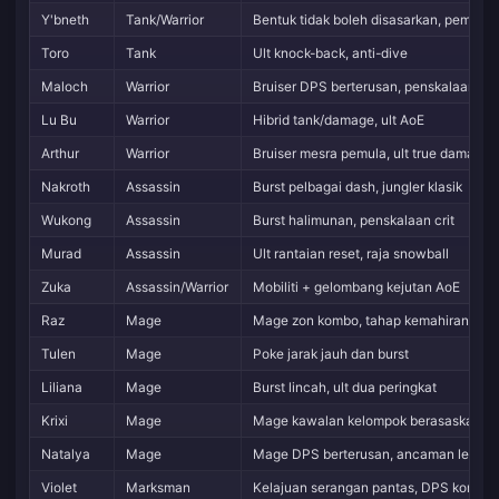
Y'bneth
Tank/Warrior
Bentuk tidak boleh disasarkan, pembuli 
Toro
Tank
Ult knock-back, anti-dive
Maloch
Warrior
Bruiser DPS berterusan, penskalaan le
Lu Bu
Warrior
Hibrid tank/damage, ult AoE
Arthur
Warrior
Bruiser mesra pemula, ult true damage
Nakroth
Assassin
Burst pelbagai dash, jungler klasik
Wukong
Assassin
Burst halimunan, penskalaan crit
Murad
Assassin
Ult rantaian reset, raja snowball
Zuka
Assassin/Warrior
Mobiliti + gelombang kejutan AoE
Raz
Mage
Mage zon kombo, tahap kemahiran ting
Tulen
Mage
Poke jarak jauh dan burst
Liliana
Mage
Burst lincah, ult dua peringkat
Krixi
Mage
Mage kawalan kelompok berasaskan ta
Natalya
Mage
Mage DPS berterusan, ancaman lewat 
Violet
Marksman
Kelajuan serangan pantas, DPS konsist