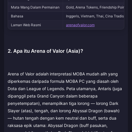
Mata Wang Dalam Permainan
Gold, Arena Tokens, Friendship Points
Bahasa
Inggeris, Vietnam, Thai, Cina Tradisional
Laman Web Rasmi
arenaofvalor.com
2. Apa itu Arena of Valor (Asia)?
Arena of Valor adalah interpretasi MOBA mudah alih yang
diperkemas daripada formula MOBA PC yang diasah oleh
Dota dan League of Legends. Peta utamanya, Antaris (juga
dipanggil peta Grand Canyon dalam beberapa
penyetempatan), menampilkan tiga lorong — lorong Dark
Slayer (atas), tengah, dan lorong Abyssal Dragon (bawah)
— hutan tengah dengan kem neutral dan buff, serta dua
raksasa epik utama: Abyssal Dragon (buff pasukan,