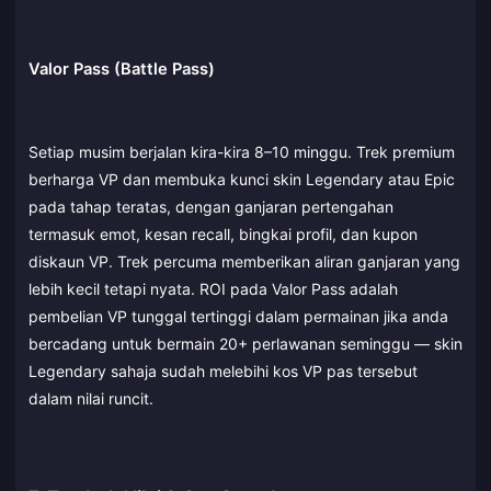
Valor Pass (Battle Pass)
Setiap musim berjalan kira-kira 8–10 minggu. Trek premium
berharga VP dan membuka kunci skin Legendary atau Epic
pada tahap teratas, dengan ganjaran pertengahan
termasuk emot, kesan recall, bingkai profil, dan kupon
diskaun VP. Trek percuma memberikan aliran ganjaran yang
lebih kecil tetapi nyata. ROI pada Valor Pass adalah
pembelian VP tunggal tertinggi dalam permainan jika anda
bercadang untuk bermain 20+ perlawanan seminggu — skin
Legendary sahaja sudah melebihi kos VP pas tersebut
dalam nilai runcit.