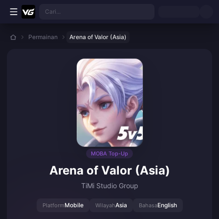
Langkau ke kandungan utama
Cari...
Permainan
Arena of Valor (Asia)
MOBA Top-Up
Arena of Valor (Asia)
TiMi Studio Group
Mobile
Asia
English
Platform
Wilayah
Bahasa