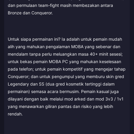
dan permulaan team-fight masih membezakan antara
Bronze dan Conqueror.
Untuk siapa permainan ini? Ia adalah untuk pemain mudah
alih yang mahukan pengalaman MOBA yang sebenar dan
mendalam tanpa perlu meluangkan masa 40+ minit sesesi;
untuk bekas pemain MOBA PC yang mahukan keselesaan
pada telefon; untuk pemain kompetitif yang mengejar tahap
Conqueror; dan untuk pengumpul yang memburu skin gred
Legendary dan SS (dua gred kosmetik tertinggi dalam
permainan) semasa acara bermusim. Pemain kasual juga
dilayani dengan baik melalui mod arked dan mod 3v3 / 1v1
yang menawarkan giliran pantas dan risiko yang lebih
rendah.