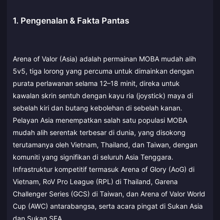
1. Pengenalan & Fakta Pantas
Arena of Valor (Asia) adalah permainan MOBA mudah alih
5v5, tiga lorong yang percuma untuk dimainkan dengan
purata perlawanan selama 12–18 minit, direka untuk
kawalan skrin sentuh dengan kayu ria (joystick) maya di
sebelah kiri dan butang kebolehan di sebelah kanan.
Pelayan Asia menempatkan salah satu populasi MOBA
mudah alih serentak terbesar di dunia, yang disokong
terutamanya oleh Vietnam, Thailand, dan Taiwan, dengan
komuniti yang signifikan di seluruh Asia Tenggara.
Infrastruktur kompetitif termasuk Arena of Glory (AoG) di
Vietnam, RoV Pro League (RPL) di Thailand, Garena
Challenger Series (GCS) di Taiwan, dan Arena of Valor World
Cup (AWC) antarabangsa, serta acara pingat di Sukan Asia
dan Sukan SEA.