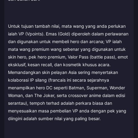
Untuk tujuan tambah nilai, mata wang yang anda perlukan
ialah VP (Vpoints). Emas (Gold) diperoleh dalam perlawanan
dan digunakan untuk membeli hero dan arcana; VP ialah
mata wang premium wang sebenar yang digunakan untuk
skin hero, pek hero premium, Valor Pass (battle pass), emot
eksklusif, kesan recall, dan kosmetik khusus acara.
Memandangkan skin pelayan Asia sering menyertakan
kolaborasi IP silang (francais ini secara sejarahnya
menampilkan hero DC seperti Batman, Superman, Wonder
Woman, dan The Joker, serta crossover anime dalam edisi
serantau), tempoh terhad adalah perkara biasa dan
menyesuaikan masa pembelian VP anda dengan pek yang
diingini adalah sumber nilai yang paling besar.