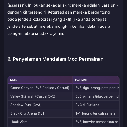
(assassin). Ini bukan sekadar skin; mereka adalah juara unik
dengan kit tersendiri. Ketersediaan mereka bergantung
pada jendela kolaborasi yang aktif; jika anda terlepas
jendela tersebut, mereka mungkin kembali dalam acara
ulangan tetapi ia tidak dijamin.
6. Penyelaman Mendalam Mod Permainan
MOD
FORMAT
Grand Canyon (5v5 Ranked / Casual)
5v5, tiga lorong, peta penuh
Valley Skirmish (Casual 5v5)
5v5, Antaris tidak berperingkat
Shadow Duel (3v3)
3v3 di Flatland
Black City Arena (1v1)
1v1, lorong tengah sahaja
Hook Wars
5v5, brawler berasaskan cangku