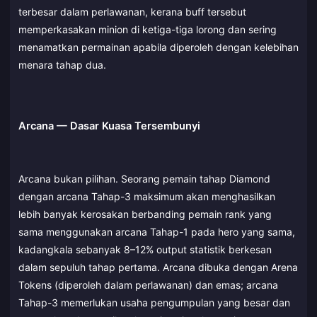
terbesar dalam perlawanan, kerana buff tersebut
memperkasakan minion di ketiga-tiga lorong dan sering
menamatkan permainan apabila diperoleh dengan kelebihan
menara tahap dua.
Arcana — Dasar Kuasa Tersembunyi
Arcana bukan pilihan. Seorang pemain tahap Diamond
dengan arcana Tahap-3 maksimum akan menghasilkan
lebih banyak kerosakan berbanding pemain rank yang
sama menggunakan arcana Tahap-1 pada hero yang sama,
kadangkala sebanyak 8–12% output statistik berkesan
dalam sepuluh tahap pertama. Arcana dibuka dengan Arena
Tokens (diperoleh dalam perlawanan) dan emas; arcana
Tahap-3 memerlukan usaha pengumpulan yang besar dan