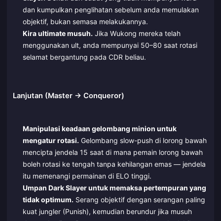
dan kumpulkan penglihatan sebelum anda memulakan
objektif, bukan semasa melakukannya.
Kira ultimate musuh.
Jika Wukong mereka telah
menggunakan ult, anda mempunyai 50–80 saat rotasi
selamat bergantung pada CDR beliau.
Lanjutan (Master → Conqueror)
Manipulasi keadaan gelombang minion untuk
mengatur rotasi.
Gelombang slow-push di lorong bawah
mencipta jendela 15 saat di mana pemain lorong bawah
boleh rotasi ke tengah tanpa kehilangan emas — jendela
itu memenangi permainan di ELO tinggi.
Umpan Dark Slayer untuk memaksa pertempuran yang
tidak optimum.
Serang objektif dengan serangan paling
kuat jungler (Punish), kemudian berundur jika musuh