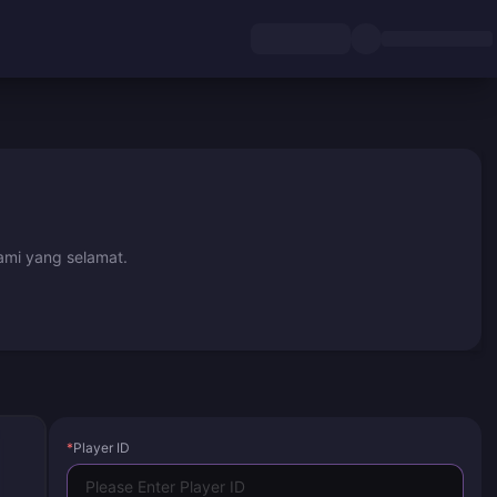
ami yang selamat.
*
Player ID