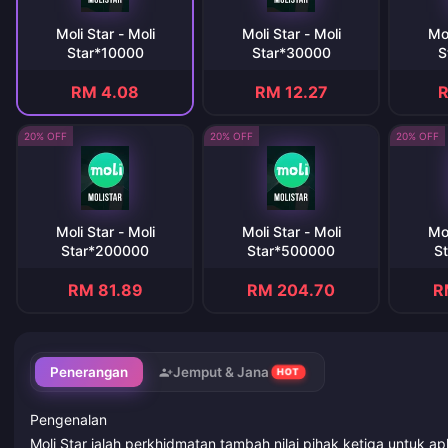
Moli Star - Moli
Moli Star - Moli
Mol
Star*10000
Star*30000
S
RM 4.08
RM 12.27
R
20% OFF
20% OFF
20% OFF
Moli Star - Moli
Moli Star - Moli
Mol
Star*200000
Star*500000
S
RM 81.89
RM 204.70
R
Penerangan
Jemput & Jana
HOT
Pengenalan
Moli Star ialah perkhidmatan tambah nilai pihak ketiga untuk ap