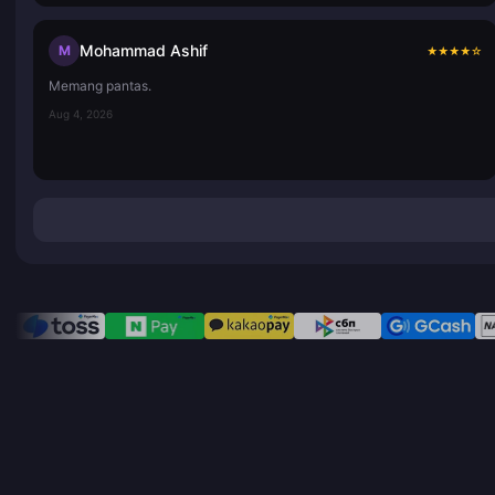
Mohammad Ashif
M
★
★
★
★
☆
Memang pantas.
Aug 4, 2026