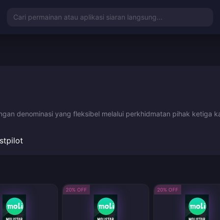
Cari permainan atau aplikasi siaran langsung...
ngan denominasi yang fleksibel melalui perkhidmatan pihak ketiga k
stpilot
20% OFF
20% OFF