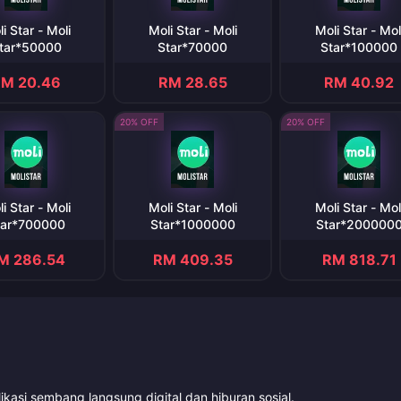
i Star - Moli
Moli Star - Moli
Moli Star - Mol
tar*50000
Star*70000
Star*100000
M 20.46
RM 28.65
RM 40.92
20% OFF
20% OFF
i Star - Moli
Moli Star - Moli
Moli Star - Mol
tar*700000
Star*1000000
Star*200000
M 286.54
RM 409.35
RM 818.71
likasi sembang langsung digital dan hiburan sosial.