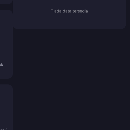
Tiada data tersedia
ak
gga 3