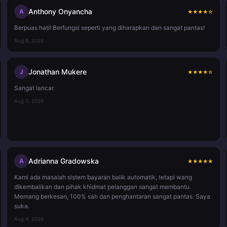
Anthony Onyancha
A
★
★
★
★
☆
Berpuas hati! Berfungsi seperti yang diharapkan dan sangat pantas!
Aug 6, 2026
Jonathan Mukere
J
★
★
★
★
☆
Sangat lancar.
Aug 5, 2026
Adrianna Gradowska
A
★
★
★
★
★
Kami ada masalah sistem bayaran balik automatik, tetapi wang
dikembalikan dan pihak khidmat pelanggan sangat membantu.
Memang berkesan, 100% sah dan penghantaran sangat pantas. Saya
suka.
Aug 4, 2026