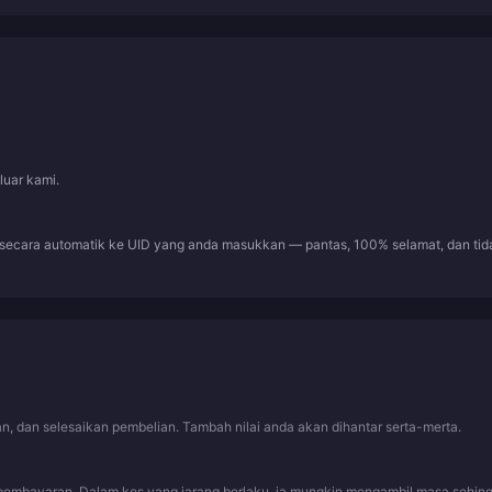
luar kami.
 secara automatik ke UID yang anda masukkan — pantas, 100% selamat, dan tid
, dan selesaikan pembelian. Tambah nilai anda akan dihantar serta-merta.
pembayaran. Dalam kes yang jarang berlaku, ia mungkin mengambil masa sehin