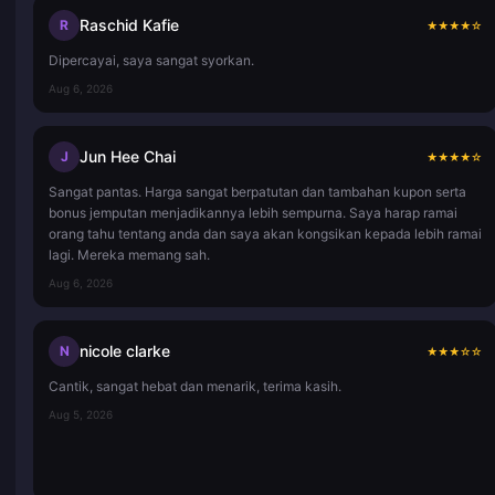
Raschid Kafie
R
★
★
★
★
☆
Dipercayai, saya sangat syorkan.
Aug 6, 2026
Jun Hee Chai
J
★
★
★
★
☆
Sangat pantas. Harga sangat berpatutan dan tambahan kupon serta
bonus jemputan menjadikannya lebih sempurna. Saya harap ramai
orang tahu tentang anda dan saya akan kongsikan kepada lebih ramai
lagi. Mereka memang sah.
Aug 6, 2026
nicole clarke
N
★
★
★
☆
☆
Cantik, sangat hebat dan menarik, terima kasih.
Aug 5, 2026