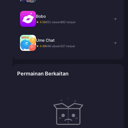
Bobo
→
★ 4.56
652 ulasan
892 terjual
Ume Chat
→
★ 4.49
648 ulasan
521 terjual
Permainan Berkaitan