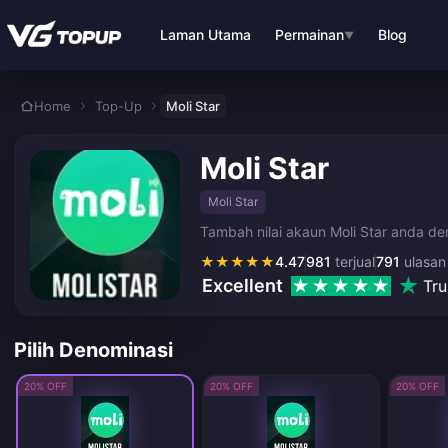
Langkau ke kandungan utama
Laman Utama
Permainan
Blog
▼
Home
Top-Up
Moli Star
Moli Star
Moli Star
Tambah nilai akaun Moli Star anda de
★
★
★
★
★
4.47
981
terjual
791
ulasan
Excellent
Tru
Pilih Denominasi
20% OFF
20% OFF
20% OFF