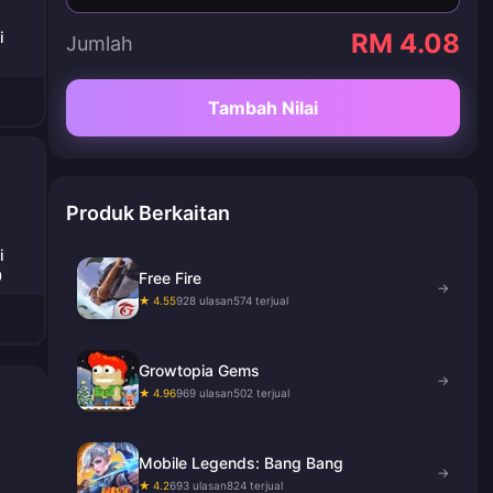
i
RM 4.08
Jumlah
Tambah Nilai
Produk Berkaitan
i
0
Free Fire
→
★ 4.55
928 ulasan
574 terjual
Growtopia Gems
→
★ 4.96
969 ulasan
502 terjual
Mobile Legends: Bang Bang
→
★ 4.2
693 ulasan
824 terjual