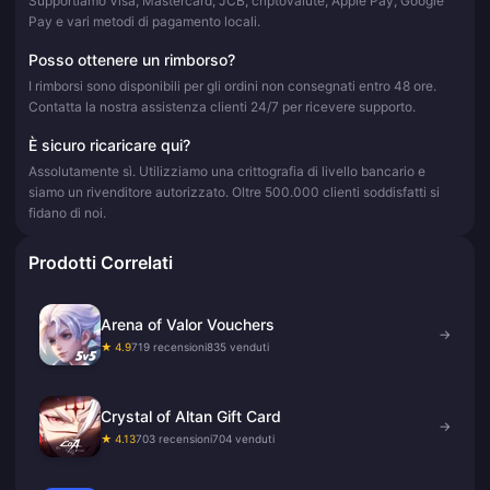
Supportiamo Visa, Mastercard, JCB, criptovalute, Apple Pay, Google
Pay e vari metodi di pagamento locali.
Posso ottenere un rimborso?
I rimborsi sono disponibili per gli ordini non consegnati entro 48 ore.
Contatta la nostra assistenza clienti 24/7 per ricevere supporto.
È sicuro ricaricare qui?
Assolutamente sì. Utilizziamo una crittografia di livello bancario e
siamo un rivenditore autorizzato. Oltre 500.000 clienti soddisfatti si
fidano di noi.
Prodotti Correlati
Arena of Valor Vouchers
→
★ 4.9
719 recensioni
835 venduti
Crystal of Altan Gift Card
→
★ 4.13
703 recensioni
704 venduti