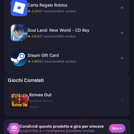
Carta Regalo Roblox
→
★ 4.25
907 recensioni
923 venduti
Soul Land: New World - CD Key
→
★ 4.81
837 recensioni
920 venduti
Steam Gift Card
→
★ 4.89
952 recensioni
656 venduti
Giochi Correlati
Knives Out
→
NetEase Games
Mobile
Condividi questo prodotto e gira per vincere
Gira
Coupon fino a — ricompensa giornaliera limitata