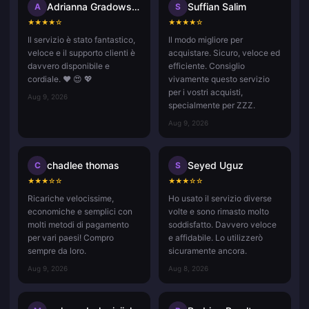
Adrianna Gradowska
Suffian Salim
A
S
★
★
★
★
☆
★
★
★
★
☆
Il servizio è stato fantastico,
Il modo migliore per
veloce e il supporto clienti è
acquistare. Sicuro, veloce ed
davvero disponibile e
efficiente. Consiglio
cordiale. ❤️ 😍 💖
vivamente questo servizio
per i vostri acquisti,
Aug 9, 2026
specialmente per ZZZ.
Aug 9, 2026
chadlee thomas
Seyed Uguz
C
S
★
★
★
☆
☆
★
★
★
☆
☆
Ricariche velocissime,
Ho usato il servizio diverse
economiche e semplici con
volte e sono rimasto molto
molti metodi di pagamento
soddisfatto. Davvero veloce
per vari paesi! Compro
e affidabile. Lo utilizzerò
sempre da loro.
sicuramente ancora.
Aug 9, 2026
Aug 8, 2026