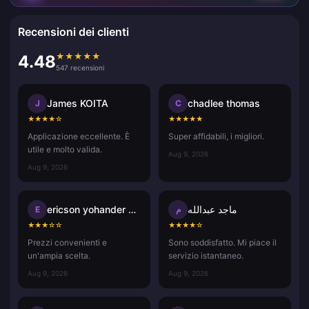
Recensioni dei clienti
★
★
★
★
★
4.48
547 recensioni
James KOITA
chadlee thomas
J
C
★
★
★
★
☆
★
★
★
★
★
Applicazione eccellente. È
Super affidabili, i migliori.
utile e molto valida.
Aug 9, 2026
Aug 9, 2026
ericson yohander alvarado mart
ماجد عبدالله
E
م
★
★
★
☆
☆
★
★
★
★
☆
Prezzi convenienti e
Sono soddisfatto. Mi piace il
un'ampia scelta.
servizio istantaneo.
Aug 9, 2026
Aug 9, 2026