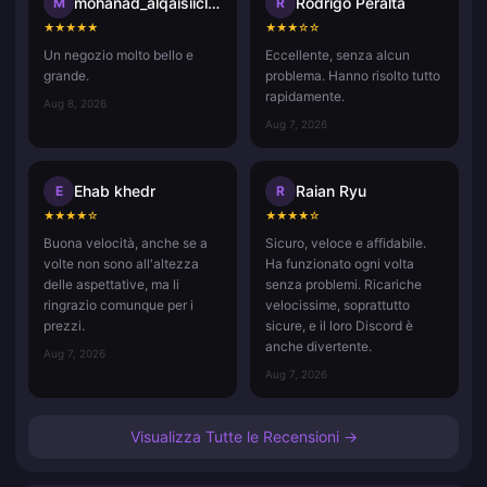
mohanad_alqaisiicloud.com
Rodrigo Peralta
M
R
★
★
★
★
★
★
★
★
☆
☆
Un negozio molto bello e
Eccellente, senza alcun
grande.
problema. Hanno risolto tutto
rapidamente.
Aug 8, 2026
Aug 7, 2026
Ehab khedr
Raian Ryu
E
R
★
★
★
★
☆
★
★
★
★
☆
Buona velocità, anche se a
Sicuro, veloce e affidabile.
volte non sono all'altezza
Ha funzionato ogni volta
delle aspettative, ma li
senza problemi. Ricariche
ringrazio comunque per i
velocissime, soprattutto
prezzi.
sicure, e il loro Discord è
anche divertente.
Aug 7, 2026
Aug 7, 2026
Visualizza Tutte le Recensioni →