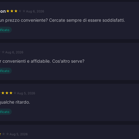
son
★
★
★
★
★
Aug 6, 2026
un prezzo conveniente? Cercate sempre di essere soddisfatti.
ificato
★
★
Aug 6, 2026
 convenienti e affidabile. Cos'altro serve?
ificato
★
★
★
★
★
Aug 5, 2026
qualche ritardo.
ificato
★
★
★
Aug 5, 2026