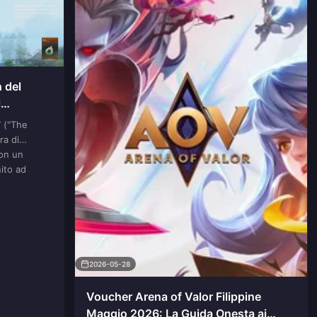
 del
i
7 ("The
ra di
on un
ito ad
2026-05-28
Voucher Arena of Valor Filippine
Maggio 2026: La Guida Onesta ai