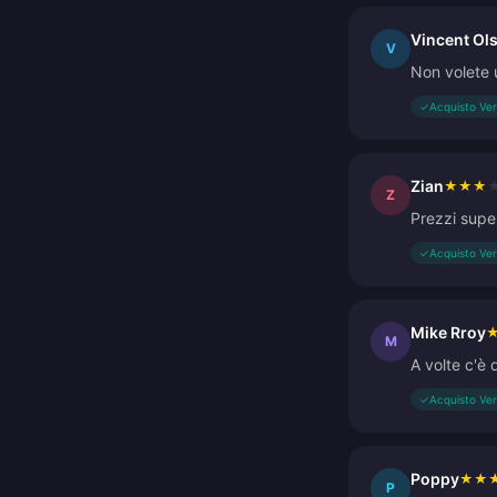
Vincent Ol
V
Non volete 
✓
Acquisto Ver
Zian
★
★
★
Z
Prezzi super
✓
Acquisto Ver
Mike Rroy
M
A volte c'è 
✓
Acquisto Ver
Poppy
★
★
P