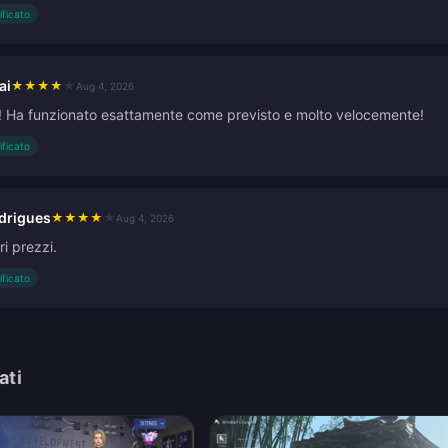
ificato
ai
★
★
★
★
★
Aug 4, 2026
! Ha funzionato esattamente come previsto e molto velocemente!
ificato
drigues
★
★
★
★
★
Aug 4, 2026
ri prezzi.
ificato
ati