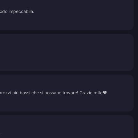
 modo impeccabile.
prezzi più bassi che si possano trovare! Grazie mille❤️
.