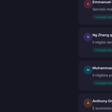
Emmanuel
E
Servizio mol
✓
Acquisto Ver
Ng Zheng 
N
Il miglior s
✓
Acquisto Ver
Muhammad 
M
Il migliore 
✓
Acquisto Ver
Anthony O
A
È economico.