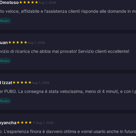
 Omotoso
★
★
★
★
★
Aug 7, 2026
to veloce, affidabile e l'assistenza clienti risponde alle domande in
ificato
quan
★
★
★
★
★
Aug 7, 2026
ervizio di ricarica che abbia mai provato! Servizio clienti eccellente!
ificato
Izzat
★
★
★
★
★
Aug 7, 2026
per PUBG. La consegna è stata velocissima, meno di 4 minuti, e con i 
ificato
nyancha
★
★
★
★
★
Aug 7, 2026
 L'esperienza finora è davvero ottima e vorrei usarlo anche in futuro