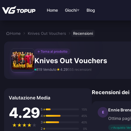
Vai al contenuto principale
Home
Giochi
Blog
▼
Home
Knives Out Vouchers
Recensioni
←
Torna al prodotto
Knives Out Vouchers
819 Venduto
★
4.29
555 recensioni
Recensioni dei 
Valutazione Media
4.29
5
Ennie Bren
★
15%
E
4
★
45%
Ottima pagi
3
★
40%
★
★
★
★
★
✓
Acquisto Ver
2
★
0%