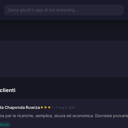
Cerca giochi o app di live streaming...
clienti
da Chaponda Ruwiza
★
★
★
★
★
Aug 8, 2026
na per le ricariche, semplice, sicura ed economica. Dovreste provarla
ificato