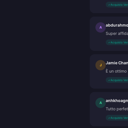
✓
Acquisto Ver
abdurahmo
A
Super affidab
✓
Acquisto Ver
Jamie Chan
J
È un ottimo 
✓
Acquisto Ver
anhkhoagm
A
Tutto perfe
✓
Acquisto Ver