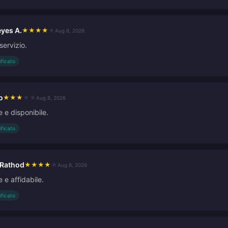
eyes A.
★
★
★
★
★
Aug 8, 2026
servizio.
ificato
o
★
★
★
★
★
Aug 8, 2026
 e disponibile.
ificato
 Rathod
★
★
★
★
★
Aug 8, 2026
 e affidabile.
ificato