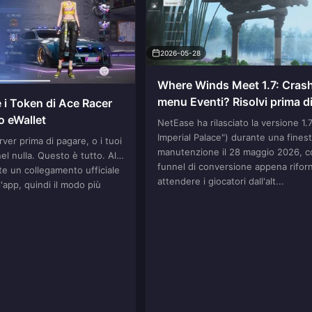
2026-05-28
Where Winds Meet 1.7: Crash
menu Eventi? Risolvi prima d
 i Token di Ace Racer
acquistare
o eWallet
NetEase ha rilasciato la versione 1.
Imperial Palace") durante una finest
erver prima di pagare, o i tuoi
manutenzione il 28 maggio 2026, c
l nulla. Questo è tutto. Al
funnel di conversione appena riforn
e un collegamento ufficiale
attendere i giocatori dall'alt...
l'app, quindi il modo più