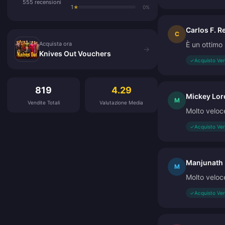
555 recensioni
1
★
0%
Carlos F. R
Acquista ora
C
Acquista ora
È un ottimo 
→
Knives Out Vouchers
✓
Acquisto Ver
Recensioni dei clienti
819
4.29
Mickey Lor
M
Vendite Totali
Valutazione Media
Molto veloce
✓
Acquisto Ver
Manjunath
M
Molto veloce
✓
Acquisto Ver