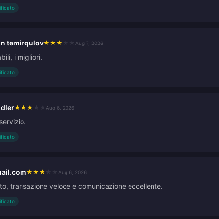
ificato
n temirqulov
★
★
★
★
★
Aug 7, 2026
ili, i migliori.
ificato
dler
★
★
★
★
★
Aug 6, 2026
servizio.
ificato
ail.com
★
★
★
★
★
Aug 6, 2026
tto, transazione veloce e comunicazione eccellente.
ificato