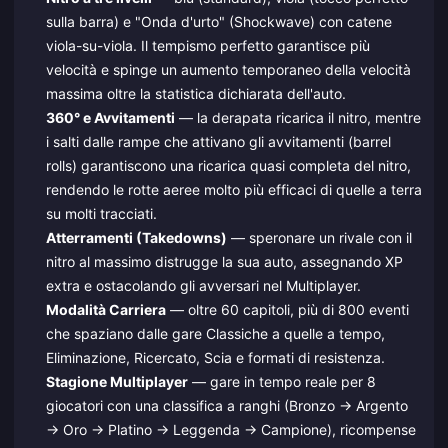
sulla barra) e "Onda d'urto" (Shockwave) con catene
viola-su-viola. Il tempismo perfetto garantisce più
velocità e spinge un aumento temporaneo della velocità
massima oltre la statistica dichiarata dell'auto.
360° e Avvitamenti
— la derapata ricarica il nitro, mentre
i salti dalle rampe che attivano gli avvitamenti (barrel
rolls) garantiscono una ricarica quasi completa del nitro,
rendendo le rotte aeree molto più efficaci di quelle a terra
su molti tracciati.
Atterramenti (Takedowns)
— speronare un rivale con il
nitro al massimo distrugge la sua auto, assegnando XP
extra e ostacolando gli avversari nel Multiplayer.
Modalità Carriera
— oltre 60 capitoli, più di 800 eventi
che spaziano dalle gare Classiche a quelle a tempo,
Eliminazione, Ricercato, Scia e formati di resistenza.
Stagione Multiplayer
— gare in tempo reale per 8
giocatori con una classifica a ranghi (Bronzo → Argento
→ Oro → Platino → Leggenda → Campione), ricompense