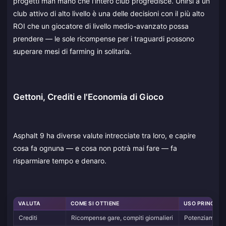
progetti man mano che l'intero club progredisce. Unirsi a un
club attivo di alto livello è una delle decisioni con il più alto
ROI che un giocatore di livello medio-avanzato possa
prendere — le sole ricompense per i traguardi possono
superare mesi di farming in solitaria.
Gettoni, Crediti e l'Economia di Gioco
Asphalt 9 ha diverse valute intrecciate tra loro, e capire
cosa fa ognuna — e cosa non potrà mai fare — fa
risparmiare tempo e denaro.
VALUTA
COME SI OTTIENE
USO PRINCIPA
Crediti
Ricompense gare, compiti giornalieri
Potenziamenti,