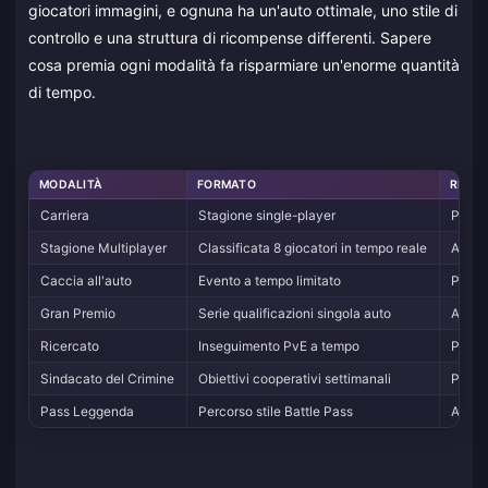
giocatori immagini, e ognuna ha un'auto ottimale, uno stile di
controllo e una struttura di ricompense differenti. Sapere
cosa premia ogni modalità fa risparmiare un'enorme quantità
di tempo.
MODALITÀ
FORMATO
RICOM
Carriera
Stagione single-player
Proget
Stagione Multiplayer
Classificata 8 giocatori in tempo reale
Auto s
Caccia all'auto
Evento a tempo limitato
Proget
Gran Premio
Serie qualificazioni singola auto
Auto 
Ricercato
Inseguimento PvE a tempo
Parti 
Sindacato del Crimine
Obiettivi cooperativi settimanali
Proget
Pass Leggenda
Percorso stile Battle Pass
Auto i