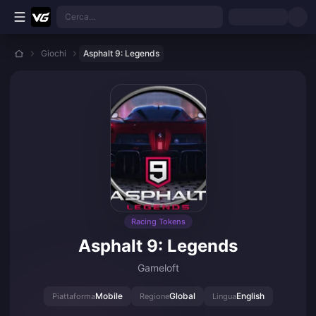
Vai al contenuto principale
Cerca...
Giochi
Asphalt 9: Legends
Racing Tokens
Asphalt 9: Legends
Gameloft
Mobile
Global
English
Piattaforma
Regione
Lingua