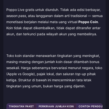
Poppo Live gratis untuk diunduh. Tidak ada edisi berbayar,
season pass
, atau langganan dalam arti tradisional — semua
monetisasi berjalan melalui mata uang virtual
Poppo Coin
.
Koin tidak dapat dikembalikan, tidak dapat ditransfer antar
akun, dan terkunci pada wilayah akun yang membelinya.
Toko koin standar menawarkan tingkatan yang meningkat,
masing-masing dengan jumlah koin dasar ditambah bonus
sesekali. Harga sebenarnya bervariasi menurut negara, toko
(Apple vs Google), pajak lokal, dan saluran
top-up
pihak
ketiga. Struktur di bawah ini mencerminkan tata letak
tingkatan yang umum, bukan harga yang dijamin.
TINGKATAN PAKET
PERKIRAAN JUMLAH KOIN
CONTOH PENGGUNAA