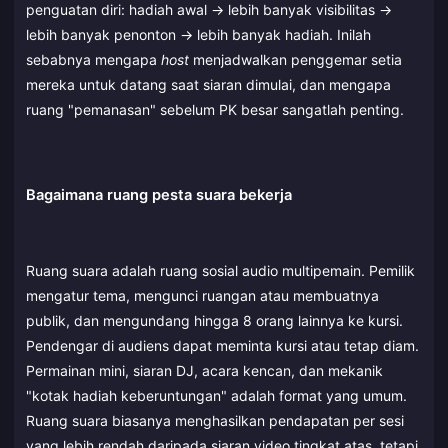
penguatan diri: hadiah awal → lebih banyak visibilitas →
lebih banyak penonton → lebih banyak hadiah. Inilah
sebabnya mengapa
host
menjadwalkan penggemar setia
mereka untuk datang saat siaran dimulai, dan mengapa
ruang "pemanasan" sebelum PK besar sangatlah penting.
Bagaimana ruang pesta suara bekerja
Ruang suara adalah ruang sosial audio multipemain. Pemilik
mengatur tema, mengunci ruangan atau membuatnya
publik, dan mengundang hingga 8 orang lainnya ke kursi.
Pendengar di audiens dapat meminta kursi atau tetap diam.
Permainan mini, siaran DJ, acara kencan, dan mekanik
"kotak hadiah keberuntungan" adalah format yang umum.
Ruang suara biasanya menghasilkan pendapatan per sesi
yang lebih rendah daripada siaran video tingkat atas, tetapi