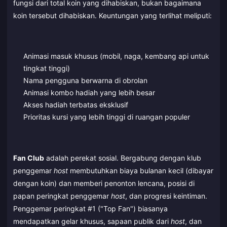
fungsi dari total koin yang dihabiskan, bukan bagaimana
koin tersebut dihabiskan. Keuntungan yang terlihat meliputi:
Animasi masuk khusus (mobil, naga, kembang api untuk
tingkat tinggi)
Nama pengguna berwarna di obrolan
Animasi kombo hadiah yang lebih besar
Akses hadiah terbatas eksklusif
Prioritas kursi yang lebih tinggi di ruangan populer
Fan Club
adalah perekat sosial. Bergabung dengan klub
penggemar
host
membutuhkan biaya bulanan kecil (dibayar
dengan koin) dan memberi penonton lencana, posisi di
papan peringkat penggemar
host
, dan progresi keintiman.
Penggemar peringkat #1 ("Top Fan") biasanya
mendapatkan gelar khusus, sapaan publik dari
host
, dan