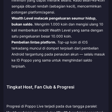
minimum yang dapat menarik Beans. Rasio Bean-ke-koin
sengaja dibuat rendah (sebagian kecil), mencerminkan
potongan platform/agensi.
Wealth Level melacak pengeluaran seumur hidup,
bukan saldo.
Mengirim 1.000 koin dan mengisi ulang 10
kali memberikan kredit Wealth Level yang sama dengan
satu pengeluaran besar 10.000 koin.
Pembelian lintas platform.
Top-up
koin di iOS
terkadang muncul di dompet terpisah dari pembelian
Android tergantung pada penautan akun — selalu masuk
ke ID Poppo yang sama untuk menghindari saldo
terpisah.
Tingkat Host, Fan Club & Progresi
Progresi di Poppo Live terjadi pada dua tangga paralel: