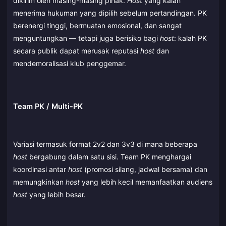
dikirim oleh masing-masing pihak.
Host
yang kalah
menerima hukuman yang dipilih sebelum pertandingan. PK
berenergi tinggi, bermuatan emosional, dan sangat
menguntungkan — tetapi juga berisiko bagi
host
: kalah PK
secara publik dapat merusak reputasi
host
dan
mendemoralisasi klub penggemar.
Team PK / Multi-PK
Variasi termasuk format 2v2 dan 3v3 di mana beberapa
host
bergabung dalam satu sisi. Team PK menghargai
koordinasi antar
host
(promosi silang, jadwal bersama) dan
memungkinkan
host
yang lebih kecil memanfaatkan audiens
host
yang lebih besar.