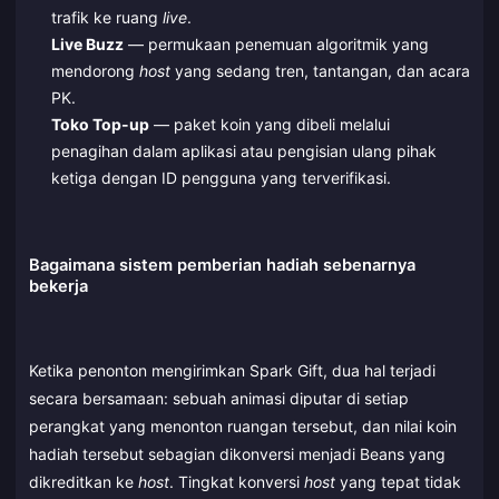
trafik ke ruang
live
.
Live Buzz
— permukaan penemuan algoritmik yang
mendorong
host
yang sedang tren, tantangan, dan acara
PK.
Toko Top-up
— paket koin yang dibeli melalui
penagihan dalam aplikasi atau pengisian ulang pihak
ketiga dengan ID pengguna yang terverifikasi.
Bagaimana sistem pemberian hadiah sebenarnya
bekerja
Ketika penonton mengirimkan Spark Gift, dua hal terjadi
secara bersamaan: sebuah animasi diputar di setiap
perangkat yang menonton ruangan tersebut, dan nilai koin
hadiah tersebut sebagian dikonversi menjadi Beans yang
dikreditkan ke
host
. Tingkat konversi
host
yang tepat tidak