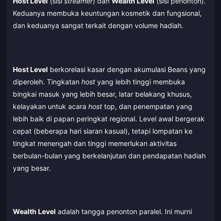
Host Level
(sisi
streamer
) dan
Wealth Level
(sisi penonton).
Keduanya membuka keuntungan kosmetik dan fungsional,
dan keduanya sangat terkait dengan volume hadiah.
Host Level
berkorelasi kasar dengan akumulasi Beans yang
diperoleh. Tingkatan
host
yang lebih tinggi membuka
bingkai masuk yang lebih besar, latar belakang khusus,
kelayakan untuk acara
host
top, dan penempatan yang
lebih baik di papan peringkat regional. Level awal bergerak
cepat (beberapa hari siaran kasual), tetapi lompatan ke
tingkat menengah dan tinggi memerlukan aktivitas
berbulan-bulan yang berkelanjutan dan pendapatan hadiah
yang besar.
Wealth Level
adalah tangga penonton paralel. Ini murni