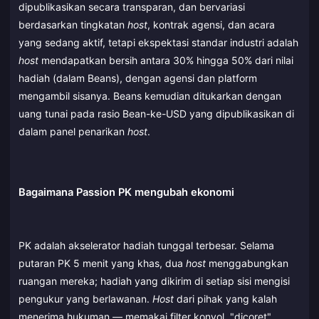
dipublikasikan secara transparan, dan bervariasi
berdasarkan tingkatan
host
, kontrak agensi, dan acara
yang sedang aktif, tetapi ekspektasi standar industri adalah
host
mendapatkan bersih antara 30% hingga 50% dari nilai
hadiah (dalam Beans), dengan agensi dan platform
mengambil sisanya. Beans kemudian ditukarkan dengan
uang tunai pada rasio Bean-ke-USD yang dipublikasikan di
dalam panel penarikan
host
.
Bagaimana Passion PK mengubah ekonomi
PK adalah akselerator hadiah tunggal terbesar. Selama
putaran PK 5 menit yang khas, dua
host
menggabungkan
ruangan mereka; hadiah yang dikirim di setiap sisi mengisi
pengukur yang berlawanan.
Host
dari pihak yang kalah
menerima hukuman — memakai filter konyol, "dicoret"