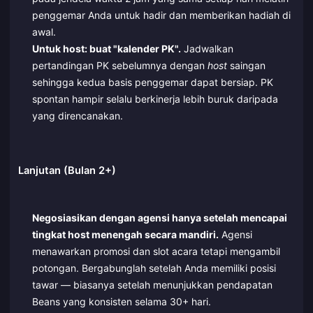
penggemar Anda untuk hadir dan memberikan hadiah di
awal.
Untuk host: buat "kalender PK".
Jadwalkan
pertandingan PK sebelumnya dengan
host
saingan
sehingga kedua basis penggemar dapat bersiap. PK
spontan hampir selalu berkinerja lebih buruk daripada
yang direncanakan.
Lanjutan (Bulan 2+)
Negosiasikan dengan agensi hanya setelah mencapai
tingkat host menengah secara mandiri.
Agensi
menawarkan promosi dan slot acara tetapi mengambil
potongan. Bergabunglah setelah Anda memiliki posisi
tawar — biasanya setelah menunjukkan pendapatan
Beans yang konsisten selama 30+ hari.