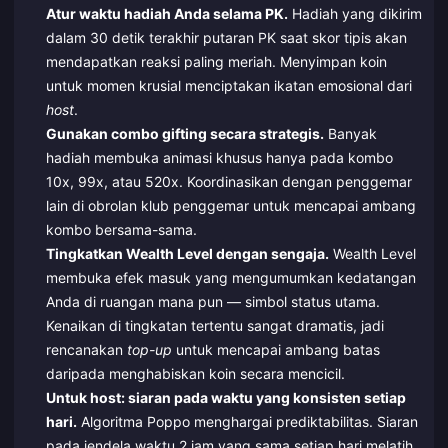
Atur waktu hadiah Anda selama PK.
Hadiah yang dikirim
dalam 30 detik terakhir putaran PK saat skor tipis akan
mendapatkan reaksi paling meriah. Menyimpan koin
untuk momen krusial menciptakan ikatan emosional dari
host
.
Gunakan combo gifting secara strategis.
Banyak
hadiah membuka animasi khusus hanya pada kombo
10x, 99x, atau 520x. Koordinasikan dengan penggemar
lain di obrolan klub penggemar untuk mencapai ambang
kombo bersama-sama.
Tingkatkan Wealth Level dengan sengaja.
Wealth Level
membuka efek masuk yang mengumumkan kedatangan
Anda di ruangan mana pun — simbol status utama.
Kenaikan di tingkatan tertentu sangat dramatis, jadi
rencanakan
top-up
untuk mencapai ambang batas
daripada menghabiskan koin secara mencicil.
Untuk host: siaran pada waktu yang konsisten setiap
hari.
Algoritma Poppo menghargai prediktabilitas. Siaran
pada jendela waktu 2 jam yang sama setiap hari melatih