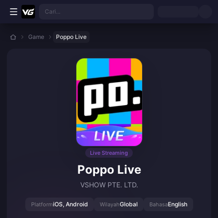
Lewati ke konten utama
Cari...
Game
Poppo Live
Live Streaming
Poppo Live
VSHOW PTE. LTD.
iOS, Android
Global
English
Platform
Wilayah
Bahasa