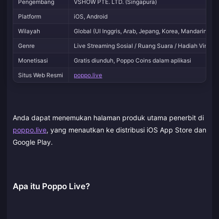
Pengembang
VSHOW PTE. LTD. (Singapura)
Platform
iOS, Android
Wilayah
Global (UI Inggris, Arab, Jepang, Korea, Mandarin)
Genre
Live Streaming Sosial / Ruang Suara / Hadiah Virtual
Monetisasi
Gratis diunduh, Poppo Coins dalam aplikasi
Situs Web Resmi
poppo.live
Anda dapat menemukan halaman produk utama penerbit di
poppo.live
, yang menautkan ke distribusi iOS App Store dan
Google Play.
Apa itu Poppo Live?