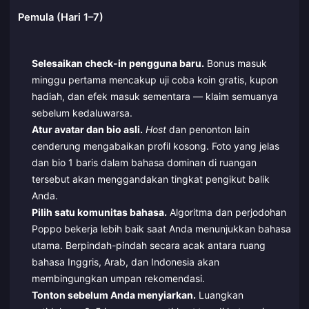
Pemula (Hari 1–7)
Selesaikan check-in pengguna baru.
Bonus masuk
minggu pertama mencakup uji coba koin gratis, kupon
hadiah, dan efek masuk sementara — klaim semuanya
sebelum kedaluwarsa.
Atur avatar dan bio asli.
Host
dan penonton lain
cenderung mengabaikan profil kosong. Foto yang jelas
dan bio 1 baris dalam bahasa dominan di ruangan
tersebut akan menggandakan tingkat pengikut balik
Anda.
Pilih satu komunitas bahasa.
Algoritma dan perjodohan
Poppo bekerja lebih baik saat Anda menunjukkan bahasa
utama. Berpindah-pindah secara acak antara ruang
bahasa Inggris, Arab, dan Indonesia akan
membingungkan umpan rekomendasi.
Tonton sebelum Anda menyiarkan.
Luangkan