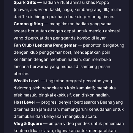
Spark Gifts
— hadiah virtual animasi khas Poppo
(mawar,
supercar
, kastil, naga, kembang api, dll.) mulai
dari 1 koin hingga puluhan ribu koin per pengiriman.
Combo gifting
— mengirimkan hadiah yang sama
secara berurutan dengan cepat untuk memicu animasi
yang diperkuat dan pengganda kombo di layar.
Fan Club / Lencana Penggemar
— penonton bergabung
dengan klub penggemar
host
, mendapatkan poin
keintiman dengan memberi hadiah, dan membuka
lencana berwarna yang muncul di samping pesan
obrolan.
Wealth Level
— tingkatan progresi penonton yang
didorong oleh pengeluaran koin kumulatif; membuka
efek masuk, bingkai eksklusif, dan diskon hadiah.
Host Level
— progresi penyiar berdasarkan Beans yang
diterima dan jam siaran; memengaruhi kemudahan untuk
ditemukan dan kelayakan mengikuti acara.
Vlog & Square
— umpan video pendek untuk penemuan
konten di luar siaran, digunakan untuk mengarahkan