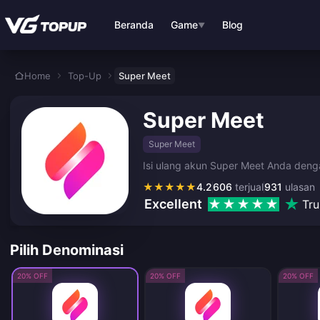
Lewati ke konten utama
Beranda
Game
Blog
▼
Home
Top-Up
Super Meet
Super Meet
Super Meet
Isi ulang akun Super Meet Anda denga
★
★
★
★
★
4.2
606
terjual
931
ulasan
Excellent
Tru
Pilih Denominasi
20% OFF
20% OFF
20% OFF