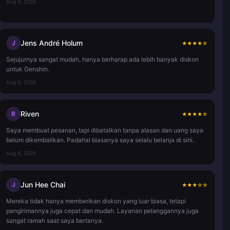
Aug 9, 2026
Jens André Holum
J
★
★
★
★
☆
Sejujurnya sangat mudah, hanya berharap ada lebih banyak diskon
untuk Genshin.
Aug 8, 2026
Riven
R
★
★
★
★
☆
Saya membuat pesanan, tapi dibatalkan tanpa alasan dan uang saya
belum dikembalikan. Padahal biasanya saya selalu belanja di sini.
Aug 8, 2026
Jun Hee Chai
J
★
★
★
☆
☆
Mereka tidak hanya memberikan diskon yang luar biasa, tetapi
pengirimannya juga cepat dan mudah. Layanan pelanggannya juga
sangat ramah saat saya bertanya.