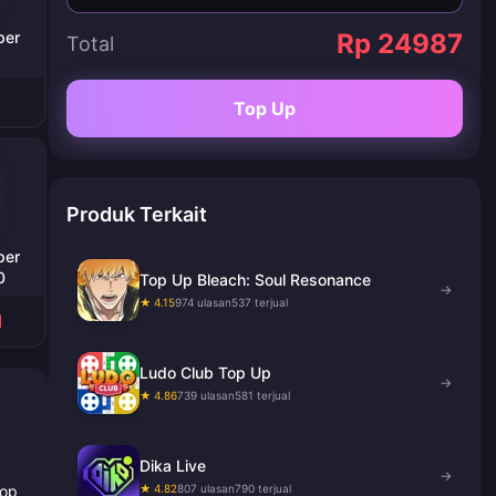
per
Rp 24987
Total
Top Up
Produk Terkait
per
0
Top Up Bleach: Soul Resonance
→
★ 4.15
974 ulasan
537 terjual
1
Ludo Club Top Up
→
★ 4.86
739 ulasan
581 terjual
Dika Live
→
★ 4.82
807 ulasan
790 terjual
top