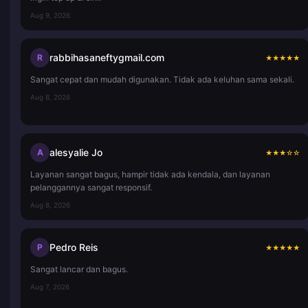
Aug 9, 2026
rabbihasaneftygmail.com
R
★
★
★
★
★
Sangat cepat dan mudah digunakan. Tidak ada keluhan sama sekali.
Aug 8, 2026
alesyalie Jo
A
★
★
★
☆
☆
Layanan sangat bagus, hampir tidak ada kendala, dan layanan
pelanggannya sangat responsif.
Aug 8, 2026
Pedro Reis
P
★
★
★
★
★
Sangat lancar dan bagus.
Aug 7, 2026