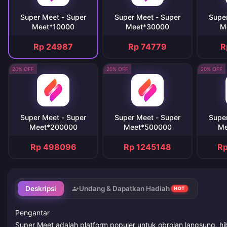
Super Meet - Super
Super Meet - Super
Supe
Meet*10000
Meet*30000
M
Rp 24987
Rp 74779
R
20% OFF
20% OFF
20% OFF
Super Meet - Super
Super Meet - Super
Supe
Meet*200000
Meet*500000
Me
Rp 498096
Rp 1245148
R
Deskripsi
Undang & Dapatkan Hadiah
HOT
Pengantar
Super Meet adalah platform populer untuk obrolan langsung, hib