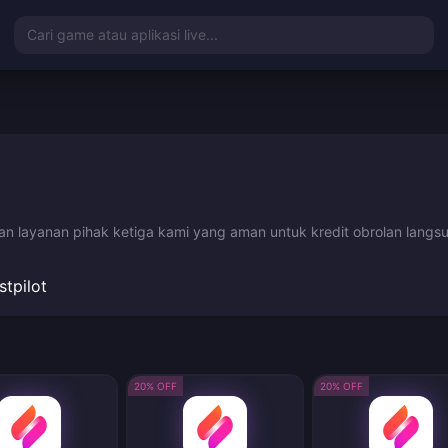
Cari game atau aplikasi live...
n layanan pihak ketiga kami yang aman untuk kredit obrolan langsu
stpilot
20% OFF
20% OFF