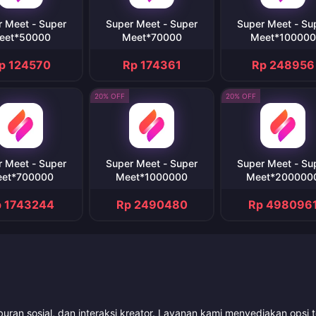
r Meet - Super
Super Meet - Super
Super Meet - Su
eet*50000
Meet*70000
Meet*100000
p 124570
Rp 174361
Rp 248956
20% OFF
20% OFF
r Meet - Super
Super Meet - Super
Super Meet - Su
et*700000
Meet*1000000
Meet*200000
p 1743244
Rp 2490480
Rp 498096
uran sosial, dan interaksi kreator. Layanan kami menyediakan opsi 