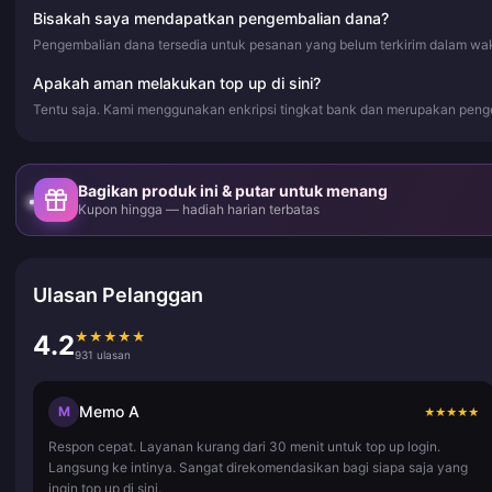
Bisakah saya mendapatkan pengembalian dana?
Pengembalian dana tersedia untuk pesanan yang belum terkirim dalam wa
Apakah aman melakukan top up di sini?
Tentu saja. Kami menggunakan enkripsi tingkat bank dan merupakan peng
Bagikan produk ini & putar untuk menang
Kupon hingga — hadiah harian terbatas
Ulasan Pelanggan
★
★
★
★
★
4.2
931 ulasan
Memo A
M
★
★
★
★
★
Respon cepat. Layanan kurang dari 30 menit untuk top up login.
Langsung ke intinya. Sangat direkomendasikan bagi siapa saja yang
ingin top up di sini.