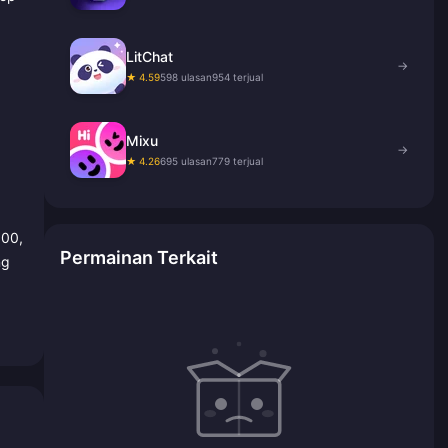
LitChat
→
★ 4.59
598 ulasan
954 terjual
Mixu
→
★ 4.26
695 ulasan
779 terjual
000,
Permainan Terkait
ng