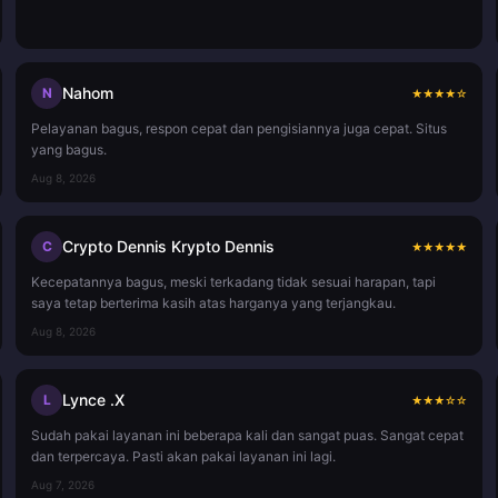
Nahom
N
★
★
★
★
☆
Pelayanan bagus, respon cepat dan pengisiannya juga cepat. Situs
yang bagus.
Aug 8, 2026
Crypto Dennis Krypto Dennis
C
★
★
★
★
★
Kecepatannya bagus, meski terkadang tidak sesuai harapan, tapi
saya tetap berterima kasih atas harganya yang terjangkau.
Aug 8, 2026
Lynce .X
L
★
★
★
☆
☆
Sudah pakai layanan ini beberapa kali dan sangat puas. Sangat cepat
dan terpercaya. Pasti akan pakai layanan ini lagi.
Aug 7, 2026