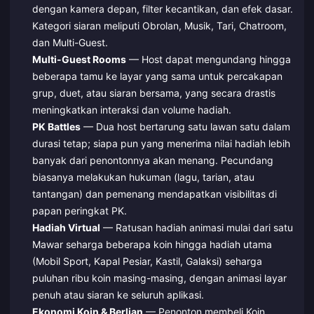
dengan kamera depan, filter kecantikan, dan efek dasar.
Kategori siaran meliputi Obrolan, Musik, Tari, Chatroom,
dan Multi-Guest.
Multi-Guest Rooms
— Host dapat mengundang hingga
beberapa tamu ke layar yang sama untuk percakapan
grup, duet, atau siaran bersama, yang secara drastis
meningkatkan interaksi dan volume hadiah.
PK Battles
— Dua host bertarung satu lawan satu dalam
durasi tetap; siapa pun yang menerima nilai hadiah lebih
banyak dari penontonnya akan menang. Pecundang
biasanya melakukan hukuman (lagu, tarian, atau
tantangan) dan pemenang mendapatkan visibilitas di
papan peringkat PK.
Hadiah Virtual
— Ratusan hadiah animasi mulai dari satu
Mawar seharga beberapa koin hingga hadiah utama
(Mobil Sport, Kapal Pesiar, Kastil, Galaksi) seharga
puluhan ribu koin masing-masing, dengan animasi layar
penuh atau siaran ke seluruh aplikasi.
Ekonomi Koin & Berlian
— Penonton membeli Koin