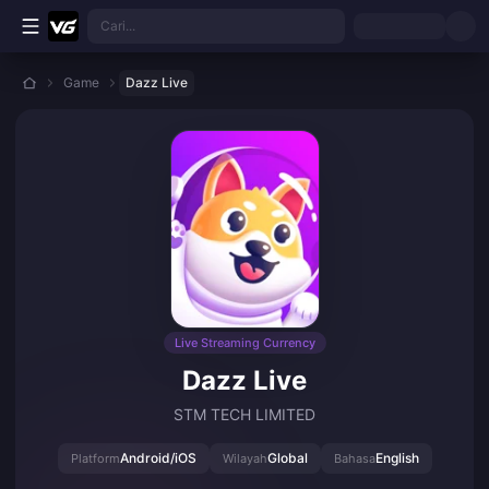
Lewati ke konten utama
Cari...
Game
Dazz Live
Live Streaming Currency
Dazz Live
STM TECH LIMITED
Android/iOS
Global
English
Platform
Wilayah
Bahasa