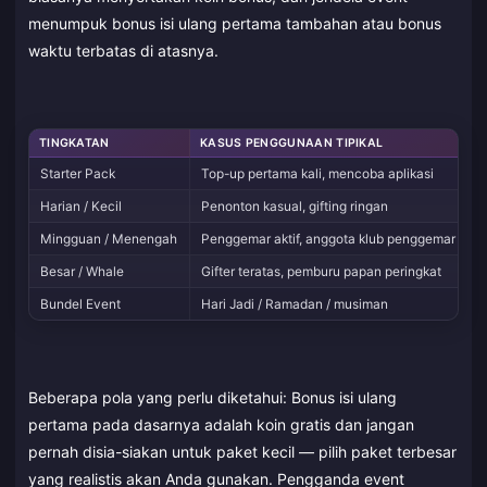
menumpuk bonus isi ulang pertama tambahan atau bonus
waktu terbatas di atasnya.
TINGKATAN
KASUS PENGGUNAAN TIPIKAL
P
Starter Pack
Top-up pertama kali, mencoba aplikasi
B
Harian / Kecil
Penonton kasual, gifting ringan
B
Mingguan / Menengah
Penggemar aktif, anggota klub penggemar
M
Besar / Whale
Gifter teratas, pemburu papan peringkat
T
Bundel Event
Hari Jadi / Ramadan / musiman
J
Beberapa pola yang perlu diketahui: Bonus isi ulang
pertama pada dasarnya adalah koin gratis dan jangan
pernah disia-siakan untuk paket kecil — pilih paket terbesar
yang realistis akan Anda gunakan. Pengganda event