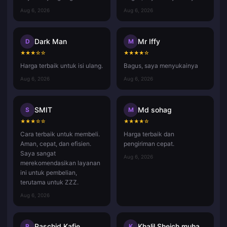
Aug 6, 2026
Aug 6, 2026
Dark Man
Mr Iffy
D
M
★
★
★
☆
☆
★
★
★
★
☆
Harga terbaik untuk isi ulang.
Bagus, saya menyukainya
Aug 6, 2026
Aug 6, 2026
SMIT
Md sohag
S
M
★
★
★
☆
☆
★
★
★
★
☆
Cara terbaik untuk membeli.
Harga terbaik dan
Aman, cepat, dan efisien.
pengiriman cepat.
Saya sangat
Aug 6, 2026
merekomendasikan layanan
ini untuk pembelian,
terutama untuk ZZZ.
Aug 6, 2026
Raschid Kafie
Khalil Sheich muhammad
R
K