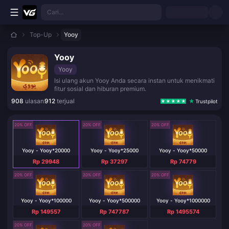
Lewati ke konten utama
Cari...
Top-Up
Yooy
Yooy
Yooy
Isi ulang akun Yooy Anda secara instan untuk menikmati
fitur sosial dan hiburan premium.
908
ulasan
912
terjual
Trustpilot
20% OFF
20% OFF
20% OFF
Yooy - Yooy*20000
Yooy - Yooy*25000
Yooy - Yooy*50000
Rp 29948
Rp 37297
Rp 74779
20% OFF
20% OFF
20% OFF
Yooy - Yooy*100000
Yooy - Yooy*500000
Yooy - Yooy*1000000
Rp 149557
Rp 747787
Rp 1495574
20% OFF
20% OFF