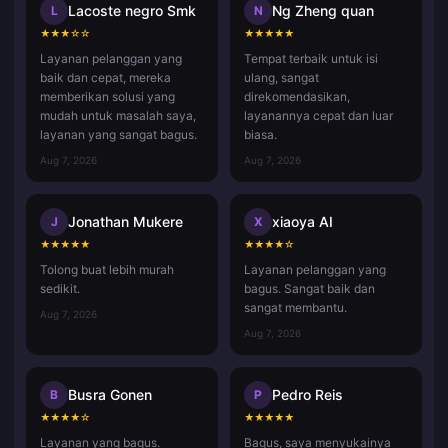
Lacoste negro Smk
Ng Zheng quan
L
N
★
★
★
☆
☆
★
★
★
★
★
Layanan pelanggan yang
Tempat terbaik untuk isi
baik dan cepat, mereka
ulang, sangat
memberikan solusi yang
direkomendasikan,
mudah untuk masalah saya,
layanannya cepat dan luar
layanan yang sangat bagus.
biasa.
Aug 7, 2026
Aug 7, 2026
Jonathan Mukere
xiaoya AI
J
X
★
★
★
★
★
★
★
★
★
☆
Tolong buat lebih murah
Layanan pelanggan yang
sedikit.
bagus. Sangat baik dan
sangat membantu.
Aug 7, 2026
Aug 7, 2026
Busra Gonen
Pedro Reis
B
P
★
★
★
★
☆
★
★
★
★
★
Layanan yang bagus.
Bagus, saya menyukainya