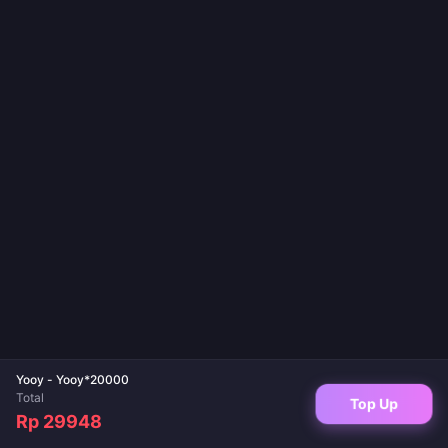
Yooy - Yooy*20000
Total
Top Up
Rp 29948