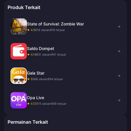
Produk Terkait
State of Survival: Zombie War
→
★ 4.5
816 ulasan
816 terjual
Saldo Dompet
→
★ 4.14
831 ulasan
941 terjual
Gala Star
→
★ 5
568 ulasan
954 terjual
Opa Live
→
★ 4.12
515 ulasan
656 terjual
Permainan Terkait