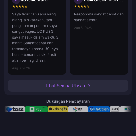
★
★
★
★
☆
★
★
★
★
☆
Saya tidak tahu apa yang
Responnya sangat cepat dan
orang lain katakan, tapi
sangat efektif.
pengalaman pertama saya
Aug 5, 2026
sangat bagus. UC PUBG
saya masuk dalam waktu 3
menit. Sangat cepat dan
terpercaya karena UC-nya
benar-benar masuk. Pasti
akan beli lagi di sini.
Aug 6, 2026
Lihat Semua Ulasan →
Dukungan Pembayaran