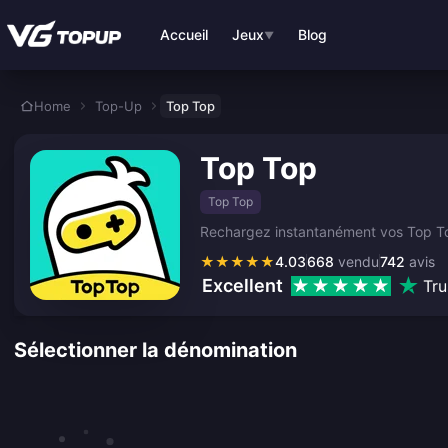
Aller au contenu principal
Accueil
Jeux
Blog
▼
Home
Top-Up
Top Top
Top Top
Top Top
Rechargez instantanément vos Top Top 
★
★
★
★
★
4.03
668
vendu
742
avis
Excellent
Tru
Sélectionner la dénomination