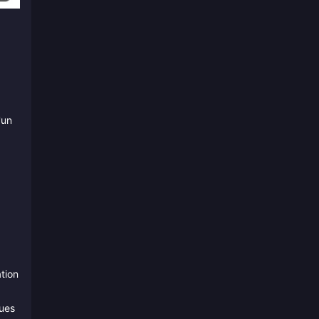
'un
tion
ques