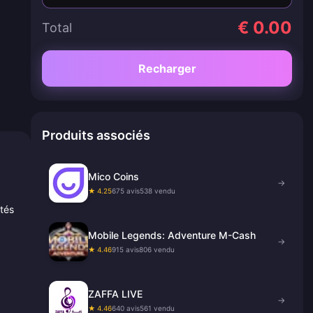
€ 0.00
Total
Recharger
Produits associés
Mico Coins
→
★ 4.25
675 avis
538 vendu
tés
Mobile Legends: Adventure M-Cash
→
★ 4.46
915 avis
806 vendu
ZAFFA LIVE
→
★ 4.46
640 avis
561 vendu