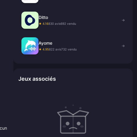
Ditto
→
★ 4.16
830 avis
692 vendu
Ayome
→
★ 4.95
822 avis
732 vendu
Jeux associés
ucun