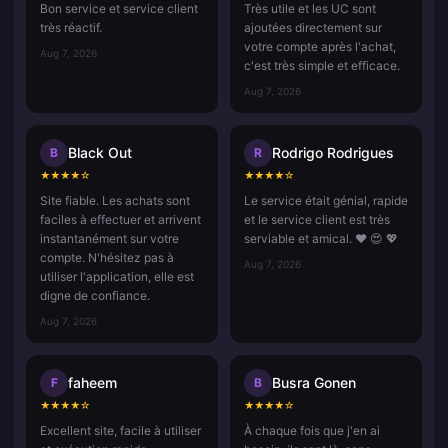
Bon service et service client
Très utile et les UC sont
très réactif.
ajoutées directement sur
votre compte après l'achat,
Aug 7, 2026
c'est très simple et efficace.
Aug 7, 2026
Black Out
Rodrigo Rodrigues
B
R
★
★
★
★
☆
★
★
★
★
☆
Site fiable. Les achats sont
Le service était génial, rapide
faciles à effectuer et arrivent
et le service client est très
instantanément sur votre
serviable et amical. ❤️ 😍 💖
compte. N'hésitez pas à
Aug 7, 2026
utiliser l'application, elle est
digne de confiance.
Aug 7, 2026
faheem
Busra Gonen
F
B
★
★
★
★
☆
★
★
★
★
☆
Excellent site, facile à utiliser
À chaque fois que j'en ai