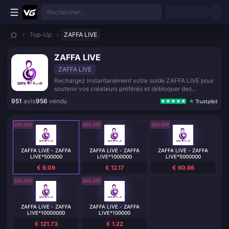
Aller au contenu principal
Rechercher...
Top-Up
ZAFFA LIVE
ZAFFA LIVE
ZAFFA LIVE
Rechargez instantanément votre solde ZAFFA LIVE pour
soutenir vos créateurs préférés et débloquer des
fonctionnalités premium.
951
avis
956
vendu
Trustpilot
20% OFF
20% OFF
20% OFF
ZAFFA LIVE - ZAFFA
ZAFFA LIVE - ZAFFA
ZAFFA LIVE - ZAFFA
LIVE*500000
LIVE*1000000
LIVE*5000000
€ 6.09
€ 12.17
€ 60.86
20% OFF
20% OFF
ZAFFA LIVE - ZAFFA
ZAFFA LIVE - ZAFFA
LIVE*10000000
LIVE*100000
€ 121.73
€ 1.22