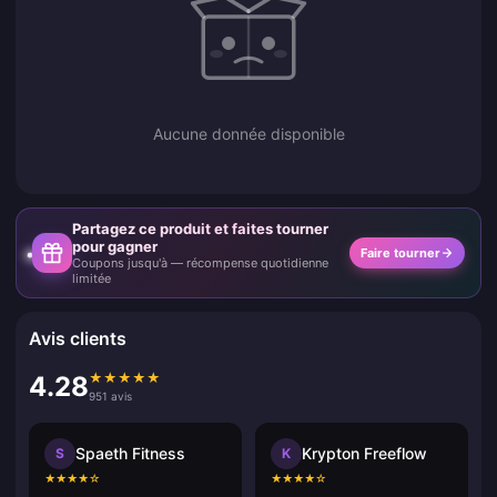
Aucune donnée disponible
Partagez ce produit et faites tourner
pour gagner
Faire tourner
Coupons jusqu'à — récompense quotidienne
limitée
Avis clients
★
★
★
★
★
4.28
951 avis
Spaeth Fitness
Krypton Freeflow
S
K
★
★
★
★
☆
★
★
★
★
☆