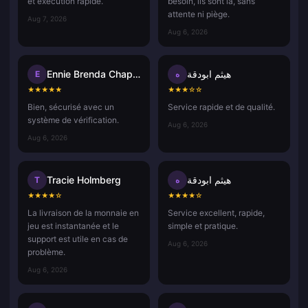
et exécution rapide.
besoin, ils sont là, sans
attente ni piège.
Aug 7, 2026
Aug 6, 2026
Ennie Brenda Chaponda Ruwiza
هيثم ابودقة
E
ه
★
★
★
★
★
★
★
★
☆
☆
Bien, sécurisé avec un
Service rapide et de qualité.
système de vérification.
Aug 6, 2026
Aug 6, 2026
Tracie Holmberg
هيثم ابودقة
T
ه
★
★
★
★
☆
★
★
★
★
☆
La livraison de la monnaie en
Service excellent, rapide,
jeu est instantanée et le
simple et pratique.
support est utile en cas de
Aug 6, 2026
problème.
Aug 6, 2026