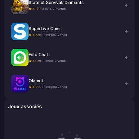
State of Survival: Diamants
→
★ 4.17
923 avis
720 vendu
SuperLive Coins
→
★ 4.53
910 avis
507 vendu
Fofo Chat
→
★ 4.93
919 avis
617 vendu
Olamet
→
★ 4.21
533 avis
604 vendu
Jeux associés