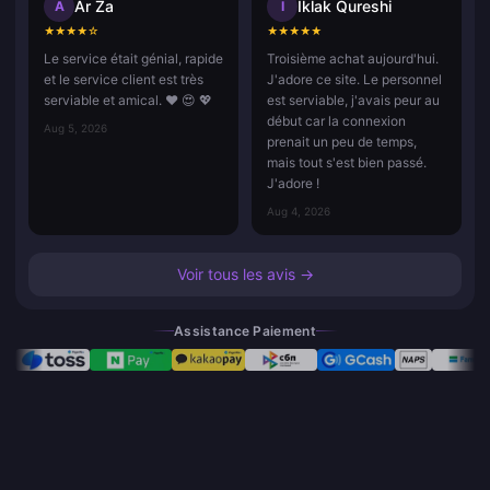
Ar Za
Iklak Qureshi
A
I
★
★
★
★
☆
★
★
★
★
★
Le service était génial, rapide
Troisième achat aujourd'hui.
et le service client est très
J'adore ce site. Le personnel
serviable et amical. ❤️ 😍 💖
est serviable, j'avais peur au
début car la connexion
Aug 5, 2026
prenait un peu de temps,
mais tout s'est bien passé.
J'adore !
Aug 4, 2026
Voir tous les avis →
Assistance Paiement