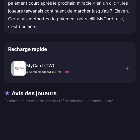
paiement court après le prochain miracle « en un clic », les
joueurs taïwanais continuent de marcher jusqu'au 7-Eleven.
Certaines méthodes de paiement ont vieilli. MyCard, elle,
s'est bonifiée.
Recharge rapide
MyCard (TW)
→
à partir de $0.94
★
4.78
-30%
★
Avis des joueurs
Évaluez ce jeu et partagez vos réflexions avec la communauté.