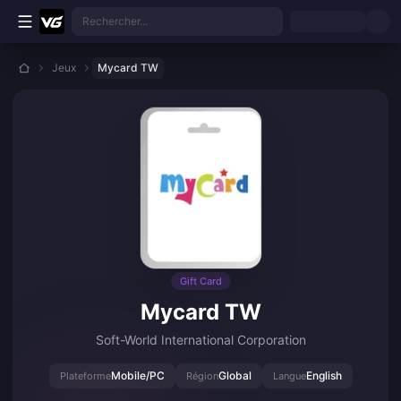
Aller au contenu principal
Rechercher...
Jeux
Mycard TW
Gift Card
Mycard TW
Soft-World International Corporation
Mobile/PC
Global
English
Plateforme
Région
Langue