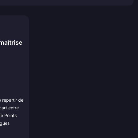
maîtrise
 repartir de
cart entre
e Points
igues