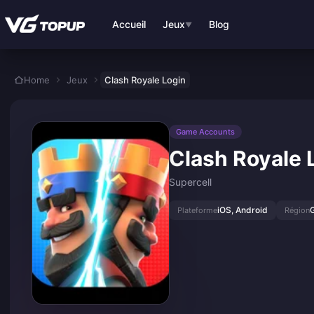
Aller au contenu principal
Accueil
Jeux
Blog
▼
Home
Jeux
Clash Royale Login
Game Accounts
Clash Royale 
Supercell
iOS, Android
Plateforme
Région