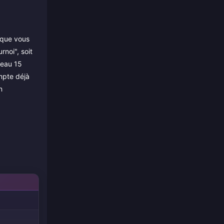
s que vous
rnoi", soit
veau 15
mpte déjà
n