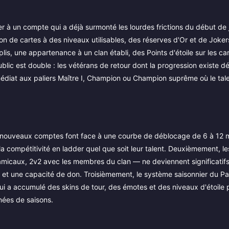
er à un compte qui a déjà surmonté les lourdes frictions du début de 
on de cartes à des niveaux utilisables, des réserves d'Or et de Joker
, une appartenance à un clan établi, des Points d'étoile sur les ca
blic est double : les vétérans de retour dont la progression existe dé
immédiat aux paliers Maître I, Champion ou Champion suprême où le ta
les nouveaux comptes font face à une courbe de déblocage de 6 à 12 
 la compétitivité en ladder quel que soit leur talent. Deuxièmement, 
micaux, 2v2 avec les membres du clan — ne deviennent significatifs
se et une capacité de don. Troisièmement, le système saisonnier du P
i a accumulé des skins de tour, des émotes et des niveaux d'étoile
nées de saisons.