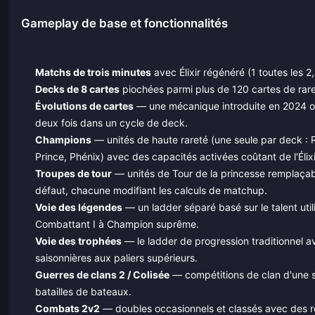
Gameplay de base et fonctionnalités
Matchs de trois minutes
avec Élixir régénéré (1 toutes les 2
Decks de 8 cartes
piochées parmi plus de 120 cartes de ra
Évolutions de cartes
— une mécanique introduite en 2024 où 
deux fois dans un cycle de deck.
Champions
— unités de haute rareté (une seule par deck : R
Prince, Phénix) avec des capacités activées coûtant de l'Élix
Troupes de tour
— unités de Tour de la princesse remplaçab
défaut, chacune modifiant les calculs de matchup.
Voie des légendes
— un ladder séparé basé sur le talent utili
Combattant I à Champion suprême.
Voie des trophées
— le ladder de progression traditionnel a
saisonnières aux paliers supérieurs.
Guerres de clans 2 / Colisée
— compétitions de clan d'une 
batailles de bateaux.
Combats 2v2
— doubles occasionnels et classés avec des ré