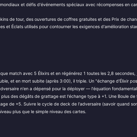
s mondiaux et défis d'événements spéciaux avec récompenses en car
s de tour, des ouvertures de coffres gratuites et des Prix de chan
s et Éclats utilisés pour contourner les exigences d'amélioration st
aque match avec 5 Élixirs et en régénérez 1 toutes les 2,8 secondes, 
, et en mort subite (après 3:00), il triple. Un "échange d'Élixir posit
adversaire n'en a dépensé pour la déployer — l'équation fondamental
rs) plus des dégâts de grattage est l'échange type à +1. Une Boule de 
age de +5. Suivre le cycle de deck de l'adversaire (savoir quand so
niveau plus que le simple niveau des cartes.