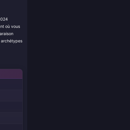
2024
ant où vous
araison
s archétypes