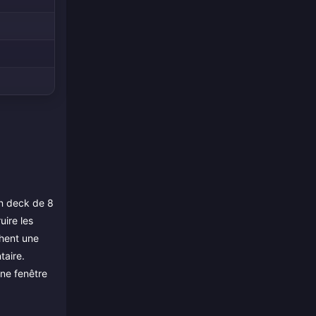
un deck de 8
uire les
chent une
taire.
une fenêtre