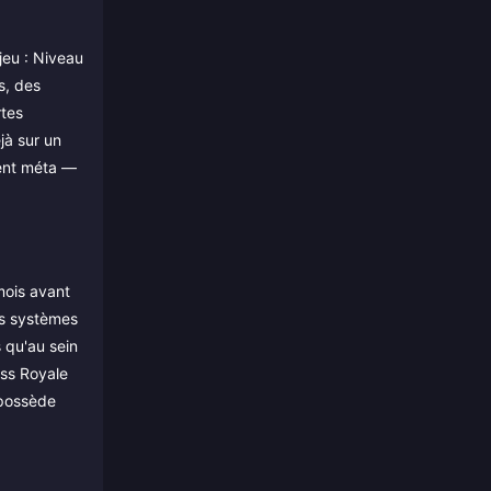
jeu : Niveau
s, des
rtes
jà sur un
lent méta —
mois avant
les systèmes
 qu'au sein
ass Royale
 possède