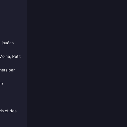
é jouées
Moine, Petit
hers par
de
ls et des