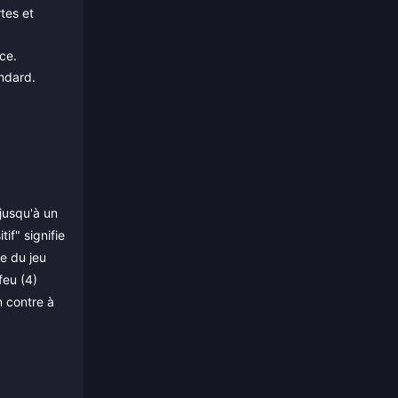
tes et
ce.
andard.
jusqu'à un
if" signifie
e du jeu
feu (4)
n contre à