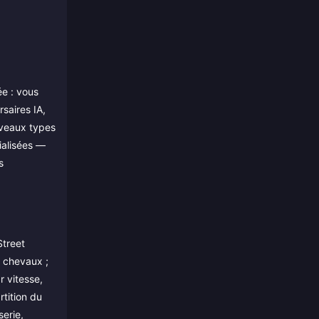
ée : vous
saires IA,
uveaux types
ialisées —
s
Street
 chevaux ;
r vitesse,
rtition du
serie,