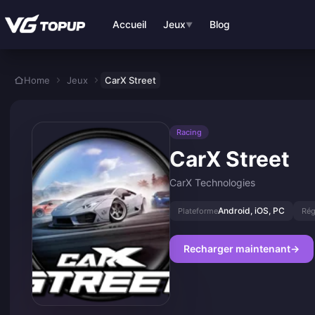
Aller au contenu principal
Accueil
Jeux
Blog
▼
Home
Jeux
CarX Street
Racing
CarX Street
CarX Technologies
Android, iOS, PC
Plateforme
Rég
Recharger maintenant
→