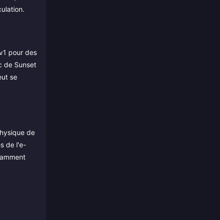
ulation.
1v1 pour des
ic de Sunset
eut se
physique de
s de l'e-
onnamment