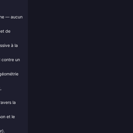
tagne — aucun
 et de
sive à la
l contre un
 géométrie
,
ravers la
son et le
r).