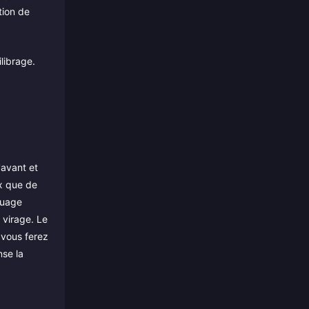
tion de
librage.
'avant et
ux que de
quage
 virage. Le
 vous ferez
nse la