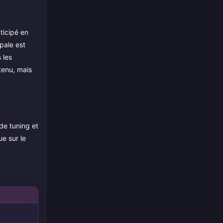
ticipé en
pale est
 les
tenu, mais
de tuning et
e sur le