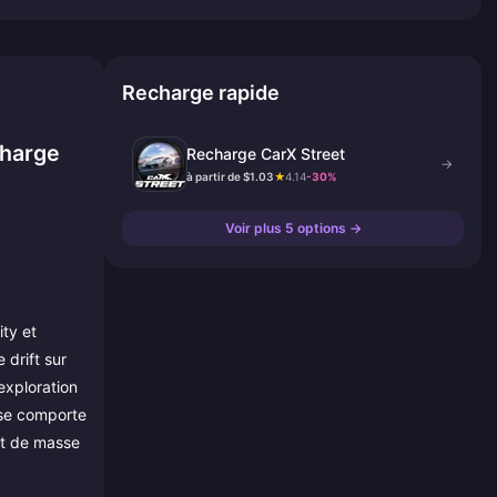
Recharge rapide
charge
Recharge CarX Street
→
à partir de $1.03
★
4.14
-30%
Voir plus 5 options →
ty et
 drift sur
'exploration
i se comporte
rt de masse