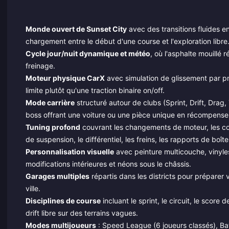
Monde ouvert de Sunset City
avec des transitions fluides en
chargement entre le début d'une course et l'exploration libre
Cycle jour/nuit dynamique et météo
, où l'asphalte mouillé
freinage.
Moteur physique CarX
avec simulation de glissement par pn
limite plutôt qu'une traction binaire on/off.
Mode carrière
structuré autour de clubs (Sprint, Drift, Drag
boss offrant une voiture ou une pièce unique en récompense
Tuning profond
couvrant les changements de moteur, les con
de suspension, le différentiel, les freins, les rapports de bo
Personnalisation visuelle
avec peinture multicouche, vinyles
modifications intérieures et néons sous le châssis.
Garages multiples
répartis dans les districts pour préparer 
ville.
Disciplines de course
incluant le sprint, le circuit, le score 
drift libre sur des terrains vagues.
Modes multijoueurs
: Speed League (6 joueurs classés), Bat