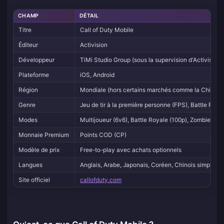
CHAMP
DÉTAIL
Titre
Call of Duty Mobile
Éditeur
Activision
Développeur
TiMi Studio Group (sous la supervision d'Activision)
Plateforme
iOS, Android
Région
Mondiale (hors certains marchés comme la Chine con
Genre
Jeu de tir à la première personne (FPS), Battle Roya
Modes
Multijoueur (6v6), Battle Royale (100p), Zombies, 
Monnaie Premium
Points COD (CP)
Modèle de prix
Free-to-play avec achats optionnels
Langues
Anglais, Arabe, Japonais, Coréen, Chinois simplifié, C
Site officiel
callofduty.com