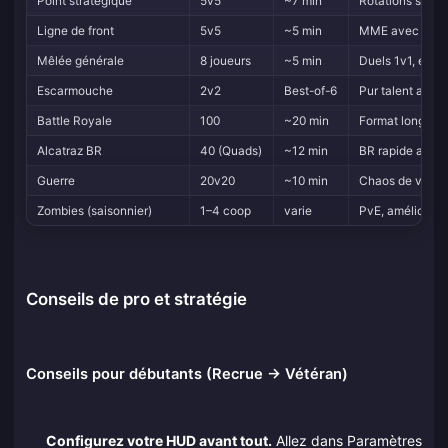
Point stratégique
5v5
~7 min
Rotations sous 
Ligne de front
5v5
~5 min
MME avec réappa
Mêlée générale
8 joueurs
~5 min
Duels 1v1, entr
Escarmouche
2v2
Best-of-6
Pur talent au tir
Battle Royale
100
~20 min
Format long, str
Alcatraz BR
40 (Quads)
~12 min
BR rapide avec 
Guerre
20v20
~10 min
Chaos de véhicu
Zombies (saisonnier)
1–4 coop
varie
PvE, améliorati
Conseils de pro et stratégie
Conseils pour débutants (Recrue → Vétéran)
Configurez votre HUD avant tout.
Allez dans Paramètres