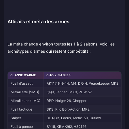
Attirails et méta des armes
La méta change environ toutes les 1 à 2 saisons. Voici les
archétypes d'armes qui restent compétitifs :
CLASSE D'ARME
CHOIX FIABLES
FO
Fusil d'assaut
AK117, KN-44, M4, DR-H, Peacekeeper MK2
Po
Mitraillette (SMG)
QQ9, Fennec, MX9, PDW-57
TT
Mitrailleuse (LMG)
RPD, Holger 26, Chopper
Ti
Fusil tactique
SKS, Kilo Bolt-Action, MK2
Tu
Sniper
DL Q33, Locus, Arctic .50, Outlaw
Po
Fusil à pompe
BY15, KRM-262, HS2126
Tu