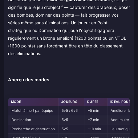
signifie que le jeu d'objectif — capturer des drapeaux, poser
des bombes, dominer des points — fait progresser vos
séries même sans éliminations. Un joueur en Point
stratégique ou Domination qui joue l'objectif gagnera
régulièrement un Drone amélioré (1200 points) ou un VTOL
(1600 points) sans forcément être en tête du classement
des éliminations.
Aperçu des modes
MODE
JOUEURS
DURÉE
IDÉAL POUR
Match à mort par équipe
5v5 / 6v6
~5 min
Améliorer les a
Domination
5v5
~7 min
Accumuler des p
Recherche et destruction
5v5
~10 min
Jeu tactique, pil