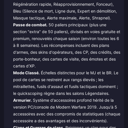
Régénération rapide, Réapprovisionnement, Fonceur),
Bleu (Silence de mort, Ligne dure, Expert en démolition,
Masque tactique, Alerte maximale, Alerte, Shrapnel).
Passe de combat.
50 paliers principaux (plus une
section "extra" de 50 paliers), divisés en voies gratuite et
premium, renouvelés chaque saison (environ toutes les 6
à 8 semaines). Les récompenses incluent des plans
d'armes, des skins d'opérateurs, des CP, des crédits, des
porte-bonheur, des cartes de visite, des émotes et des
cartes d'XP.
Mode Classé.
Échelles distinctes pour le MJ et le BR. Le
pool de cartes se restreint aux rangs élevés ; les
mitraillettes, fusils d'assaut et fusils tactiques dominent ;
le quickscoping règne dans les salons Légendaires.
Armurier.
Système d'accessoires profond hérité de la
version PC/console de Modern Warfare 2019. Jusqu'à 5
accessoires avec des compromis de statistiques (chaque
accessoire a des avantages et des inconvénients).
Clans et Guerres de clans.
Rejoignez un clan pour des