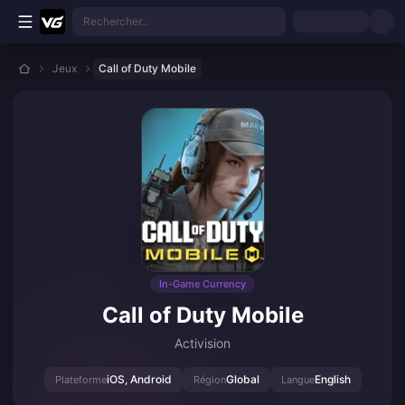
Aller au contenu principal
Rechercher...
Jeux
Call of Duty Mobile
In-Game Currency
Call of Duty Mobile
Activision
iOS, Android
Global
English
Plateforme
Région
Langue