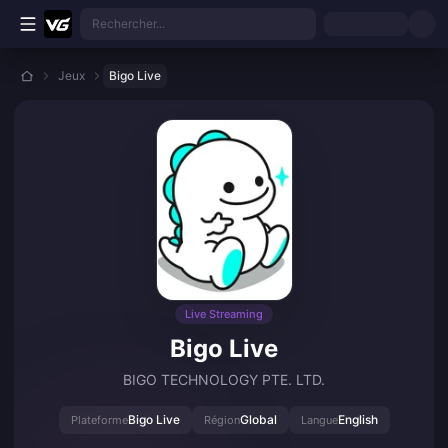
Aller au contenu principal
Rechercher...
Jeux
Bigo Live
Live Streaming
Bigo Live
BIGO TECHNOLOGY PTE. LTD.
Bigo Live
Global
English
Plateforme
Région
Langue