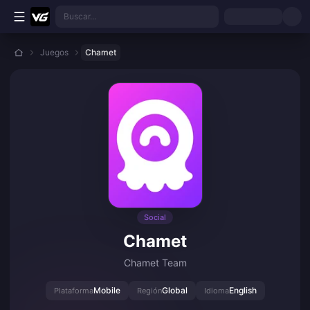
Saltar al contenido principal
Buscar...
Juegos
Chamet
Social
Chamet
Chamet Team
Mobile
Global
English
Plataforma
Región
Idioma