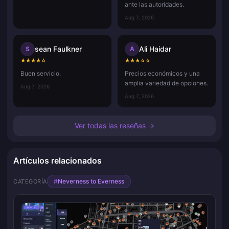
ante las autoridades.
Aug 7, 2026
sean Faulkner
Ali Haidar
S
A
★
★
★
★
☆
★
★
★
☆
☆
Buen servicio.
Precios económicos y una
amplia variedad de opciones.
Aug 7, 2026
Aug 7, 2026
Ver todas las reseñas →
Artículos relacionados
#
Neverness to Everness
CATEGORÍA