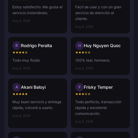
Estoy satisfecho. Me gusta el
Fácil de usar y con un gran
servicio instantáneo.
servicio de atención al
cliente.
Aug 9, 2026
Aug 9, 2026
Rodrigo Peralta
Huy Nguyen Quoc
R
H
★
★
★
★
☆
★
★
★
☆
☆
Todo muy fluido.
100% real, hermano.
Aug 9, 2026
Aug 9, 2026
Akani Baloyi
Frisky Temper
A
F
★
★
★
★
★
★
★
★
☆
☆
Muy buen servicio y entrega
Todo perfecto, transacción
rápida, volveré a usarlo.
rápida y excelente
comunicación.
Aug 9, 2026
Aug 9, 2026