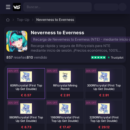
Saltar al contenido principal
Buscar...
Top-Up
Neverness to Everness
Neverness to Everness
Recarga de Neverness to Everness (NTE) - mediante inicio 
Recarga rápida y segura de Riftcrystals para NTE
mediante inicio de sesión. ¡Precios económicos, 100%
seguro y entrega rápida!
857
reseñas
810
vendido
Trustpilot
30% OFF
30% OFF
30% OFF
60Riftcrystal (First Top
Riftcrystal Mining
300Riftcrystal (First Top
Up Get Double)
Permit
Up Get Double)
€ 0.57
€ 2.91
€ 2.91
30% OFF
30% OFF
30% OFF
980Riftcrystal (First Top
1980Riftcrystal (First
3280Riftcrystal (First
Up Get Double)
Top Up Get Double)
Top Up Get Double)
€ 8.73
€ 17.47
€ 29.12