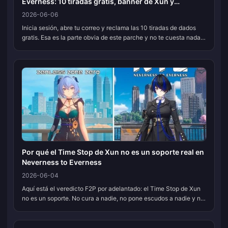
Everness: 10 tiradas gratis, banner de Xun y
correcciones
2026-06-06
Inicia sesión, abre tu correo y reclama las 10 tiradas de dados
gratis. Esa es la parte obvia de este parche y no te cuesta nada.
¿El banner de Xun? Tómalo como una tirada condicional, no
obligator...
Por qué el Time Stop de Xun no es un soporte real en
Neverness to Everness
2026-06-04
Aquí está el veredicto F2P por adelantado: el Time Stop de Xun
no es un soporte. No cura a nadie, no pone escudos a nadie y no
añadirá un solo punto a las estadísticas de nadie. Lo que hace es
cong...