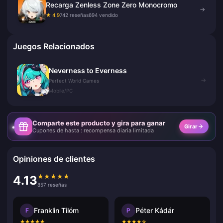
Recarga Zenless Zone Zero Monocromo
→
★ 4.9
742 reseñas
694 vendido
Juegos Relacionados
Neverness to Everness
→
Perfect World Games
Mobile/PC
Comparte este producto y gira para ganar
Girar
Cupones de hasta : recompensa diaria limitada
Opiniones de clientes
★
★
★
★
★
4.13
857 reseñas
Franklin Tilóm
Péter Kádár
F
P
★
★
★
★
★
★
★
★
★
☆