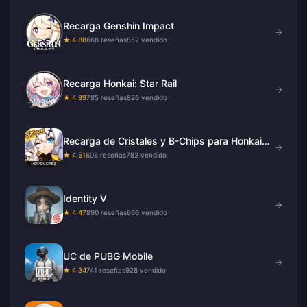
Recarga Genshin Impact
→
★ 4.88
668 reseñas
852 vendido
Recarga Honkai: Star Rail
→
★ 4.89
785 reseñas
826 vendido
Recarga de Cristales y B-Chips para Honkai
→
Impact 3
★ 4.51
608 reseñas
782 vendido
Identity V
→
★ 4.47
890 reseñas
666 vendido
UC de PUBG Mobile
→
★ 4.34
741 reseñas
928 vendido