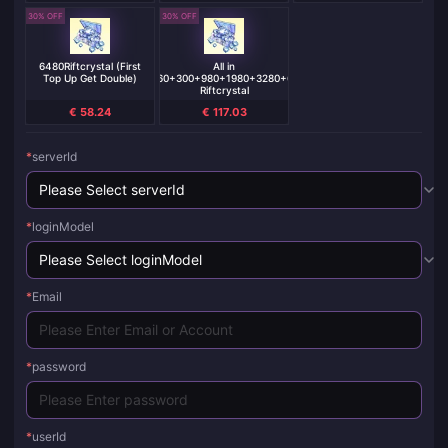
30% OFF
30% OFF
6480Riftcrystal (First
All in
Top Up Get Double)
One（60+300+980+1980+3280+6480）
Riftcrystal
€ 58.24
€ 117.03
*
serverId
*
loginModel
*
Email
*
password
*
userId