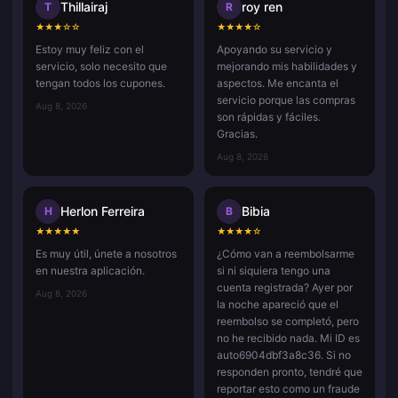
Thillairaj
roy ren
T
R
★
★
★
☆
☆
★
★
★
★
☆
Estoy muy feliz con el
Apoyando su servicio y
servicio, solo necesito que
mejorando mis habilidades y
tengan todos los cupones.
aspectos. Me encanta el
servicio porque las compras
Aug 8, 2026
son rápidas y fáciles.
Gracias.
Aug 8, 2026
Herlon Ferreira
Bibia
H
B
★
★
★
★
★
★
★
★
★
☆
Es muy útil, únete a nosotros
¿Cómo van a reembolsarme
en nuestra aplicación.
si ni siquiera tengo una
cuenta registrada? Ayer por
Aug 8, 2026
la noche apareció que el
reembolso se completó, pero
no he recibido nada. Mi ID es
auto6904dbf3a8c36. Si no
responden pronto, tendré que
reportar esto como un fraude