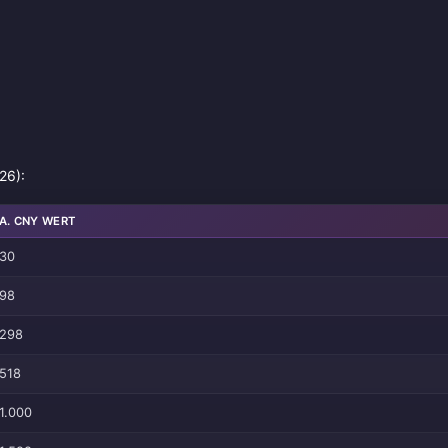
26):
A. CNY WERT
30
98
298
518
1.000