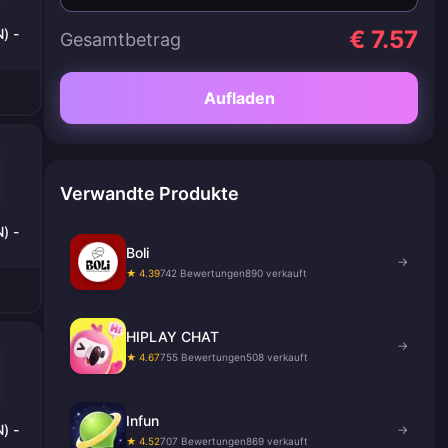
) -
€ 7.57
Gesamtbetrag
Aufladen
Verwandte Produkte
) -
Boli
→
★ 4.39
742 Bewertungen
890 verkauft
HIPLAY CHAT
→
★ 4.67
755 Bewertungen
508 verkauft
Infun
) -
→
★ 4.52
707 Bewertungen
869 verkauft