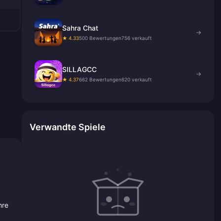
Sahra Chat
→
★ 4.33
500 Bewertungen
756 verkauft
SILLAGCC
→
★ 4.37
662 Bewertungen
620 verkauft
Verwandte Spiele
hre