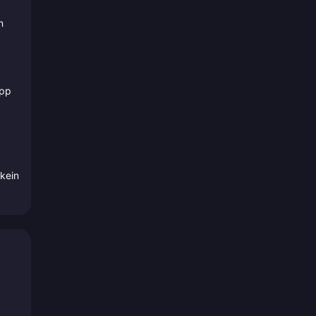
n
App
 kein