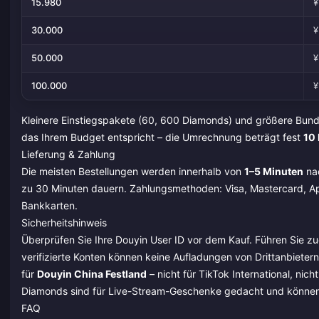
15.980
¥
30.000
¥
50.000
¥
100.000
¥
Kleinere Einstiegspakete (60, 600 Diamonds) und größere Bund
das Ihrem Budget entspricht – die Umrechnung beträgt fest
10
Lieferung & Zahlung
Die meisten Bestellungen werden innerhalb von
1–5 Minuten
nac
zu 30 Minuten dauern. Zahlungsmethoden: Visa, Mastercard, Ap
Bankkarten.
Sicherheitshinweis
Überprüfen Sie Ihre Douyin User ID vor dem Kauf. Führen Sie zu
verifizierte Konten können keine Aufladungen von Drittanbietern
für
Douyin China Festland
– nicht für TikTok International, nic
Diamonds sind für Live-Stream-Geschenke gedacht und können
FAQ