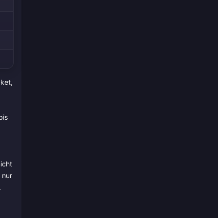
ket,
bis
icht
 nur
.