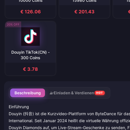
10000 Coins
15980 Coins
1
€ 126.06
€ 201.43
20% OFF
Douyin TikTok(CN) -
300 Coins
€ 3.78
Beschreibung
Einladen & Verdienen
HOT
Einführung
Douyin (抖音) ist die Kurzvideo-Plattform von ByteDance für das
International. Seit Januar 2024 heißt die virtuelle Währung offizi
Douyin Diamonds auf, um Live-Stream-Geschenke zu senden, Fa