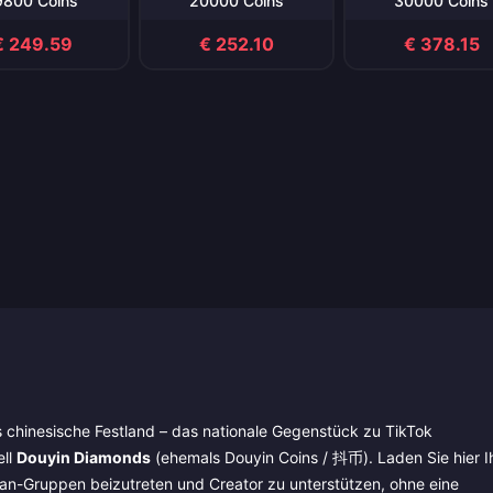
9800 Coins
20000 Coins
30000 Coins
€ 249.59
€ 252.10
€ 378.15
 chinesische Festland – das nationale Gegenstück zu TikTok
ell
Douyin Diamonds
(ehemals Douyin Coins / 抖币). Laden Sie hier I
n-Gruppen beizutreten und Creator zu unterstützen, ohne eine