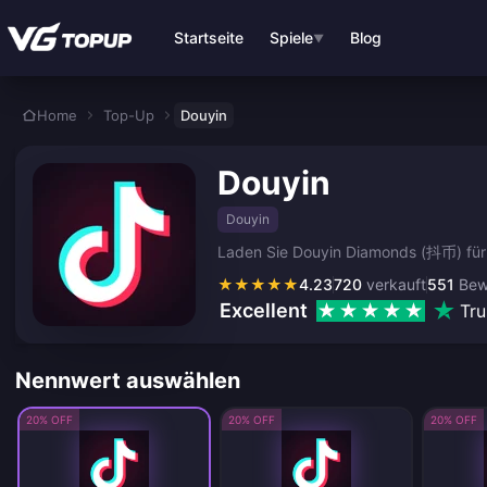
Zum Hauptinhalt springen
Startseite
Spiele
Blog
▼
Home
Top-Up
Douyin
Douyin
Douyin
Laden Sie Douyin Diamonds (抖币) für d
★
★
★
★
★
4.23
720
verkauft
551
Bew
Excellent
Tru
Nennwert auswählen
20% OFF
20% OFF
20% OFF