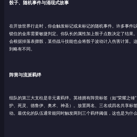
骰子、随机事件与涌现式故事
在开放世界行走时，你会触发标记或未标记的随机事件。许多事件以 
锁住的金库需要敏捷判定。你队长的属性加上骰子点数决定了结果
会根据掉落表掷骰，某些战斗技能也会将骰子波动计入伤害计算。
到略有不同。
阵营与流派羁绊
组队的第三大支柱是非元素羁绊。英雄拥有阵营标签（如“荣耀之锤
护、死灵、德鲁伊、奥术、神圣）。放置两名、三名或四名共享标
动。最优化的队伍通常能同时触发两到三个羁绊阈值，这也是为什