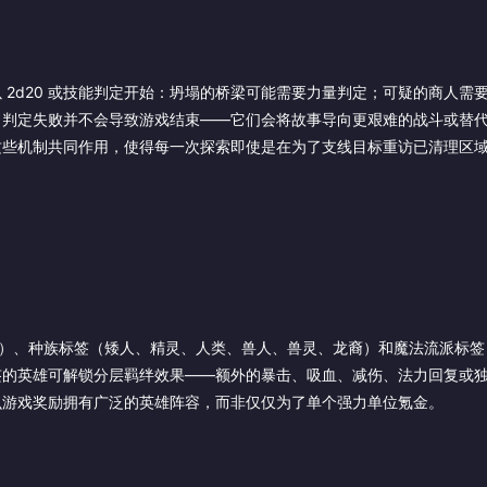
2d20 或技能判定开始：坍塌的桥梁可能需要力量判定；可疑的商人需
。判定失败并不会导致游戏结束——它们会将故事导向更艰难的战斗或替
这些机制共同作用，使得每一次探索即使是在为了支线目标重访已清理区
”）、种族标签（矮人、精灵、人类、兽人、兽灵、龙裔）和魔法流派标签
签的英雄可解锁分层羁绊效果——额外的暴击、吸血、减伤、法力回复或
么游戏奖励拥有广泛的英雄阵容，而非仅仅为了单个强力单位氪金。