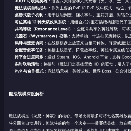
300+ 可收集英雄
：涵盖六大阵营和六大元素（火、水、土、风、光
魔法战棋自动战斗
：作为主要的 PvE 和 PvP 战斗模式，站
桌游式骰子机制
：用于技能判定、随机事件、宝箱开启、对话分
每位英雄 12 种天赋效果系统
：用组合式的宝石插槽构建取代了
共鸣等级（Resonance Level）
：全账号共享的英雄等级，可将
龙髓石（Wyrmarrow）召唤
：支持单抽、十连抽优惠特权，以及
羁绊与流派协同
：在战棋棋盘上放置来自相同种族、阵营或魔法
全配音叙事任务
：包括主线章节、阵营故事线、英雄专属支线任
跨平台进度同步
：通过 Steam、iOS、Android 平台，支持 Goo
实时联动活动
：包括与《魔法门之英雄无敌 III》的联动，引
PvP 与合作模式
：竞技场天梯、英雄试炼、世界 Boss、公会讨
魔法战棋深度解析
魔法战棋是《龙息：神寂》的核心。每场比赛最多可将七名英雄放
斗分回合自动进行，但战斗前的每一个决定——带哪些英雄、放在哪
源于单位互动类似于国际象棋棋子的关系：近战坦克组成前线，远程