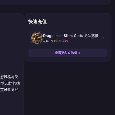
快速充值
Dragonheir: Silent Gods 龙晶充值
→
从 $0.76
★
4.76
-30%
查看更多 5 选项 →
方高幻想风格与受
型玩家”的抽
将英雄收集经