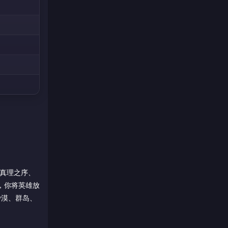
于真理之序、
式，你将英雄放
沙漠、群岛、