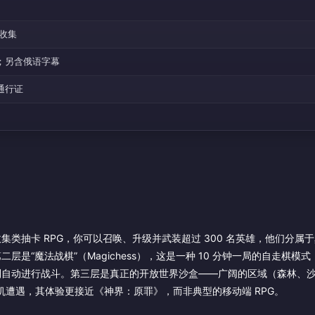
雄收集
；另含俄语字幕
通行证
类抽卡 RPG，你可以召唤、升级并武装超过 300 名英雄，他们分属
“魔法战棋”（Magichess），这是一种 10 分钟一局的自走棋模
制自动进行战斗。第三层是真正的开放世界沙盒——广阔的区域（森林、
机遭遇，其体验更接近《神界：原罪》，而非典型的移动端 RPG。