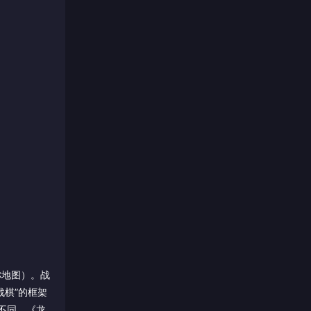
。
称地图）。战
棋”的框架
不同，《龙