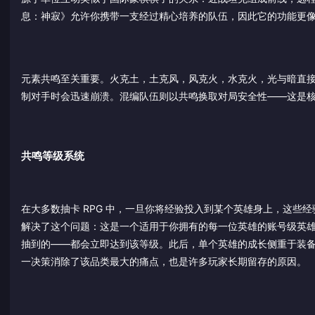
息：神寂》允许你携带一支经过精心培养的队伍，因此它的功能更
元素共鸣至关重要。火克土，土克风，风克火，水克火，光与暗直
制对手时会迅速崩溃。混编队伍则以共鸣换取对局安全性——这是
共鸣等级系统
在大多数抽卡 RPG 中，一旦你将经验投入到某个英雄身上，这些经
解决了这个问题：这是一个适用于你拥有的每一位英雄的账号级英
抽到的——都会立即达到该等级。此后，单个英雄的成长侧重于装备
一决策消除了该品类最大的痛点，也是许多玩家长期留存的原因。