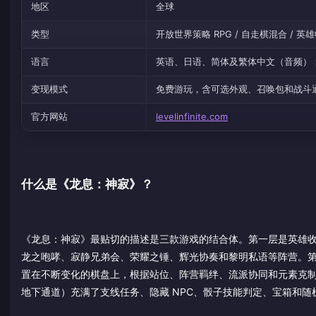
地区
全球
类型
开放世界策略 RPG / 自走棋混合 / 英
语言
英语、日语、简体及繁体中文（音频）
变现模式
免费游玩，含可选外观、召唤包和战斗
官方网站
levelinfinite.com
什么是《龙息：神寂》？
《龙息：神寂》最贴切的描述是三款游戏的结合体。第一层是英雄收集
龙之咆哮、寂静兄弟会、荣耀之锤、辉光协奏和黎明私语等阵营。第二层是
置在不断变化的棋盘上，根据站位、阵营羁绊、流派协同和元素克
地下通道）充满了支线任务、隐藏 NPC、骰子技能判定、宝箱和随