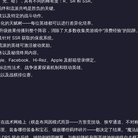
、暗），具有不同的稀有度：R、SR 和 SSR。
位、羁绊和流派共鸣是胜负的关键。
支以及特定的战斗动作。
僵化的天赋树——每位英雄都可以进行差异化培养。
升级效果传播到整个阵容，消除了大多数收集类游戏中“浪费经验”的陷阱
针对 SSR 获取的保底系统。
流派的英雄可激活被动奖励。
务以及秘境终局内容。
gle、Facebook、Hi-Rez、Apple 及邮箱登录绑定。
入了标志性法术、战争迷雾探索机制和联动英雄。
伐以及战棋排位赛。
置在战术网格上（棋盘布局因模式而异——方形竞技场、狭窄通道、不对
里、装备哪些装备和宝石、镶嵌哪些羁绊碎片——都决定了结果。“魔法战
 DPS 留在后排，辅助则稳固侧翼。与每轮随机刷新英雄池的传统自走棋