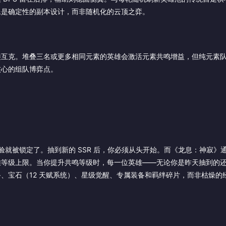
像是确定性的副本设计，而非随机化的云顶之弈。
接互克。堆叠三名或更多相同元素的英雄会激活元素共鸣增益，但纯元素
核心的组队博弈点。
验就被锁定了。抽到新的 SSR 后，你必须从头开始。而《龙息：神寂》
雄等级上限。当你提升共鸣等级时，每一位英雄——无论你是昨天抽到的
、宝石（12 天赋系统）、星级觉醒、专属装备和羁绊碎片，而非枯燥的