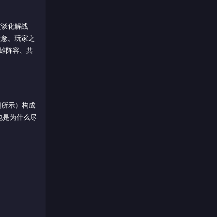
交谈化解战
疲惫。玩家之
英雄阵容、共
题所示）构成
也是为什么尽