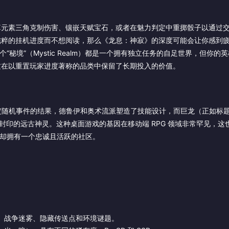
算元素三角克制伤害、镶嵌天赋宝石，或者在魅力判定中重掷骰子以通过
纯粹的挂机进度而不想阅读，那么《龙息：神寂》的深度可能会让你感到
每个“秘境”（Mystic Realm）都是一个拥有独立任务的自足世界，但你的
这在以重置玩家进度著称的品类中保留了长期投入的价值。
决定随机事件的结果，德鲁伊和奥术流派塑造了技能设计，而巨龙（正如标
封印的远古神灵。这种桌面游戏的基因在移动端 RPG 领域非常罕见，这
d 上却拥有一个忠诚且活跃的社区。
、战争迷雾、隐藏传送点和环境谜题。