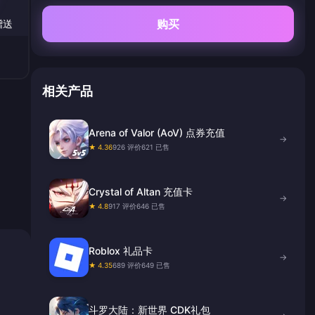
购买
赠送
相关产品
Arena of Valor (AoV) 点券充值
→
★ 4.36
926 评价
621 已售
Crystal of Altan 充值卡
→
★ 4.8
917 评价
646 已售
Roblox 礼品卡
→
★ 4.35
689 评价
649 已售
斗罗大陆：新世界 CDK礼包