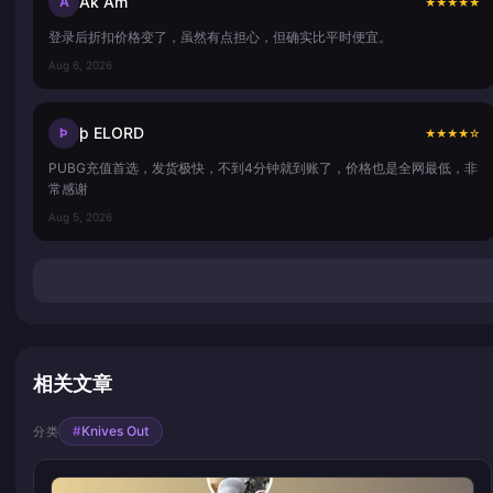
Ak Am
A
★
★
★
★
★
登录后折扣价格变了，虽然有点担心，但确实比平时便宜。
Aug 6, 2026
þ ELORD
Þ
★
★
★
★
☆
PUBG充值首选，发货极快，不到4分钟就到账了，价格也是全网最低，非
常感谢
Aug 5, 2026
相关文章
#
Knives Out
分类