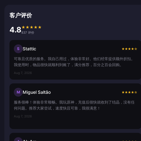
客户评价
★
★
★
★
★
4.8
837 评价
Stattic
S
★
★
★
★
☆
可靠且优质的服务。我自己用过，体验非常好。他们经常提供额外折扣。
我使用时，物品很快就顺利到账了，满分推荐，百分之百会回购。
Aug 7, 2026
Miguel Saltão
M
★
★
★
★
☆
服务很棒！体验非常顺畅。我玩原神，充值后很快就收到了结晶，没有任
何问题。推荐大家尝试，速度快且可靠，我很满意！
Aug 7, 2026