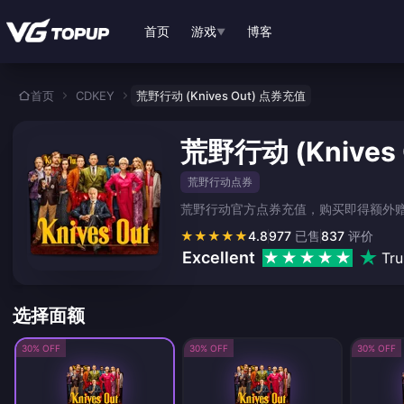
跳转至主要内容
首页
游戏
博客
▼
首页
CDKEY
荒野行动 (Knives Out) 点券充值
荒野行动 (Knives
荒野行动点券
荒野行动官方点券充值，购买即得额外
★
★
★
★
★
4.8
977
已售
837
评价
Excellent
Tru
选择面额
30% OFF
30% OFF
30% OFF