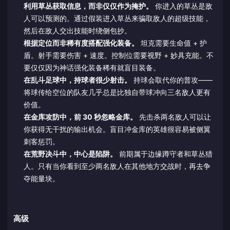
利用草丛获取信息，而非仅仅作为掩护。
你进入的草丛是敌
人可以预测的。通过假装进入草丛来骗取敌人的超级技能，
然后在敌人交出技能时绕侧包抄。
根据定位而非稀有度搭配强化装备。
坦克需要生命值 + 护
盾。射手需要伤害 + 速度。控制位需要视野 + 妙具充能。不
要仅仅因为神话强化装备稀有就盲目装备。
在乱斗足球中，持球者很少射击。
持球会取代你的普攻——
将球传给空位的队友几乎总是比独自带球冲向三名敌人更有
价值。
在金库攻防中，前 30 秒忽略金库。
先击杀两名敌人可以让
你获得无干扰的输出机会。盲目冲金库的英雄很容易被侧翼
刺客惩罚。
在荒野决斗中，中心是陷阱。
前期属于边缘蹲守者和草丛猎
人。只有当你看到至少两名敌人在其他地方交战时，再去争
夺能量块。
高级