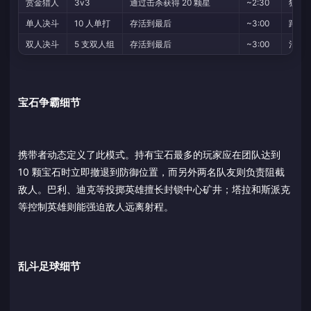
赏金猎人
3v3
通过击杀获得 20 颗星
~2:30
狙击
单人决斗
10 人单打
存活到最后
~3:00
蹲草
双人决斗
5 支双人组
存活到最后
~3:00
治疗 
宝石争霸细节
携带者动态定义了此模式。持有宝石最多的玩家应在团队达到
10 颗宝石时立即撤退到防御位置，而另外两名队友则负责阻截
敌人。巴利、迪克等投掷英雄擅长封锁中心矿井；塔拉和斯派克
等控制英雄则能强迫敌人远离射程。
乱斗足球细节