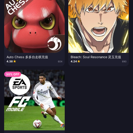
Auto Chess 多多自走棋充值
Bleach: Soul Resonance 灵玉充值
★
★
4.38
4.24
604
890
30% OFF