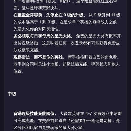
和一名辅助/控制（波克、帕姆）。这个组合能胜任宝石争
霸、乱斗足球和荒野决斗。
在覆盖全阵容前，先停止在 9 级的升级。
从 9 级升到 11 级
的成本远高于 1 到 9 级。在追求单个英雄的巅峰战力之前，
先最大化你的对阵灵活性。
务必领取每日和每周的星光大奖。
免费的星光大奖有概率开
出传说级奖励，这意味着任何一次登录都有可能获得免费皮
肤或极限充能。
观察雷达，而不是你的英雄。
新手往往盯着自己的角色看。
老手则会同时关注小地图、超级技能充能、弹药状态和敌人
位置。
中级
背诵超级技能充能阈值。
大多数英雄在 4-7 次有效命中后即
可完成充能。在交战前知道自己还需要补一枪还是两枪，是
区分休闲玩家与竞技玩家的最大分水岭。