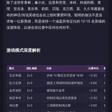
除了这些常青树，像小吉、拉里和劳里、米科、科德利斯、查
理、安吉洛、美乐蒂、莉莉、贝瑞、克兰西、莫、久久等最新发
布的神话/传说英雄也会在上线时重塑环境。聪明的做法不是追
求每一位新英雄，而是保持一个涵盖所有定位的 12-15 名英雄的
深度阵容，以便在排位赛中应对任何对手。
游戏模式深度解析
模式
团队规模
目标
比赛时长
最佳定
宝石争霸
3v3
持有 10 颗宝石并坚持 16 秒
~2:30
控制、
乱斗足球
3v3
踢进 2 球或时间结束时领先
~2:00
坦克
金库攻防
3v3
摧毁敌方金库
~2:30
爆发 
热区争夺
3v3
控制区域以填充进度条
~2:30
阵地
淘汰赛
3v3
三局两胜制淘汰赛
~2:00
狙击