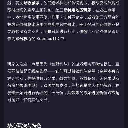
迟。其次是
收藏家
，他们追求神话和传说皮肤、极限充能外观或
限时出现的赛季主题礼包。第三是
特定地区玩家
，在这些市场
中，本地商店使用不便、信用卡支付不稳定，或者第三方平台的
捆绑充值价格比应用内商店更具性价比。基于登录的充值并不是
要取代游戏内商店，而是对其进行补充，确保宝石能准确发送到
作为账号核心的 Supercell ID 中。
玩家关注这一点是因为《荒野乱斗》的游戏经济平衡性极佳。宝
石不仅仅是高级装饰品——它们可以解锁乱斗金券（金券本身会
返还宝石，并提供数万金币、战力能量、英雄积分、闪亮币以及
保底的传说奖励），购买专属皮肤，并加速星光大奖的获取。在
赛季开始时进行合理的宝石充值，其带来的原始进度价值通常超
过游戏中任何其他支出。
核心玩法与特色