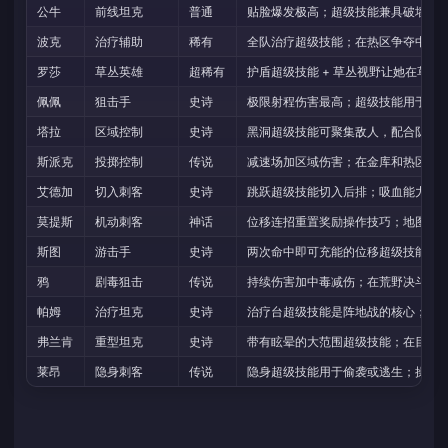
公牛
前线坦克
普通
贴脸爆发极高；超级技能兼具破墙和
波克
治疗辅助
稀有
全队治疗超级技能；在热区争夺中维
罗莎
草丛英雄
超稀有
护盾超级技能 + 草丛视野让她在草
佩佩
狙击手
史诗
极限射程伤害最高；超级技能用于逃
塔拉
区域控制
史诗
黑洞超级技能可聚集敌人，配合队友
斯派克
投掷控制
传说
减速场加区域伤害；在金库和热区模
艾德加
切入刺客
史诗
跳跃超级技能切入后排；吸血能力让
莫提斯
机动刺客
神话
位移连招重置奖励操作技巧；地图控
斯图
游击手
史诗
两次命中即可充能的位移超级技能，
鸦
剧毒狙击
传说
持续伤害加中毒减伤；在荒野决斗中
帕姆
治疗坦克
史诗
治疗台超级技能是阵地战的核心；模
弗兰肯
重型坦克
史诗
带有眩晕的大范围超级技能；在目标
莱昂
隐身刺客
传说
隐身超级技能用于偷袭或逃生；操作