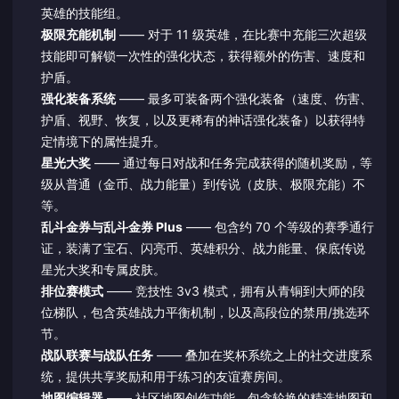
英雄的技能组。
极限充能机制
—— 对于 11 级英雄，在比赛中充能三次超级
技能即可解锁一次性的强化状态，获得额外的伤害、速度和
护盾。
强化装备系统
—— 最多可装备两个强化装备（速度、伤害、
护盾、视野、恢复，以及更稀有的神话强化装备）以获得特
定情境下的属性提升。
星光大奖
—— 通过每日对战和任务完成获得的随机奖励，等
级从普通（金币、战力能量）到传说（皮肤、极限充能）不
等。
乱斗金券与乱斗金券 Plus
—— 包含约 70 个等级的赛季通行
证，装满了宝石、闪亮币、英雄积分、战力能量、保底传说
星光大奖和专属皮肤。
排位赛模式
—— 竞技性 3v3 模式，拥有从青铜到大师的段
位梯队，包含英雄战力平衡机制，以及高段位的禁用/挑选环
节。
战队联赛与战队任务
—— 叠加在奖杯系统之上的社交进度系
统，提供共享奖励和用于练习的友谊赛房间。
地图编辑器
—— 社区地图创作功能，包含轮换的精选地图和