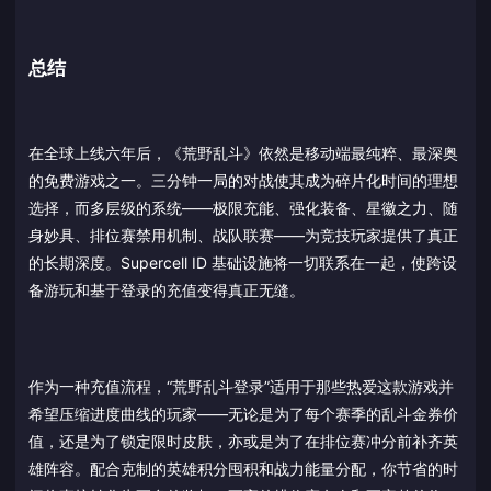
总结
在全球上线六年后，《荒野乱斗》依然是移动端最纯粹、最深奥
的免费游戏之一。三分钟一局的对战使其成为碎片化时间的理想
选择，而多层级的系统——极限充能、强化装备、星徽之力、随
身妙具、排位赛禁用机制、战队联赛——为竞技玩家提供了真正
的长期深度。Supercell ID 基础设施将一切联系在一起，使跨设
备游玩和基于登录的充值变得真正无缝。
作为一种充值流程，“荒野乱斗登录”适用于那些热爱这款游戏并
希望压缩进度曲线的玩家——无论是为了每个赛季的乱斗金券价
值，还是为了锁定限时皮肤，亦或是为了在排位赛冲分前补齐英
雄阵容。配合克制的英雄积分囤积和战力能量分配，你节省的时