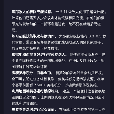
追踪敌人的极限充能状态。
一旦 11 级敌人使用了超级技能，
计算他们还需要多少次攻击才能充满极限充能。在他们的极
限充能就绪前的一个循环发起进攻，绝不要在就绪后硬碰
硬。
练习超级技能取消与假动作。
大多数超级技能有 0.3–0.5 秒
的前摇。通过假装释放超级技能来骗取敌人的妙具或位移，
然后在惩罚帧中真正释放技能。
根据地图而非喜好进行排位赛选人。
即使你擅长斯派克，也
不要在障碍物极少的开阔地图选他。在神话及以上段位，地
图理解胜过英雄熟练度。
囤积英雄积分，而非金币。
新英雄的发布通常会动摇环境。
金币可以通过任务轻松获取，但英雄积分是稀缺资源。在每
个赛季前囤积 7,500+ 英雄积分，以确保解锁传说英雄。
利用地图编辑器进行模拟练习。
建立一个镜像排位赛轮换地
图的自定义地图，让你的战队在没有奖杯风险的情况下练习
转线和进攻路线。
在赛季更迭时进行宝石充值。
在新乱斗金券赛季的第一天充