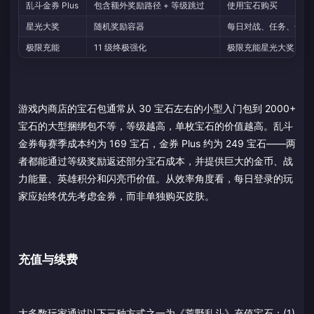
乱斗金券 Plus
包含额外奖励路径 + 等级跳过
使用宝石购买
星光大奖
随机奖励容器
每日对战、任务、金券
极限充能
11 级终极强化
极限充能星光大奖、商
游戏内商店的宝石包通常从 30 宝石左右的小型入门包到 2000+
宝石的大型捆绑包不等，等级越高，单枚宝石的价值越高。乱斗
金券每赛季成本约为 169 宝石，金券 Plus 约为 249 宝石——两
者都能通过等级奖励返还部分宝石成本，并提供巨大的金币、战
力能量、英雄积分和闪亮币价值。从效率角度看，每日登录的玩
家应始终优先考虑金券，而非单独购买皮肤。
充值与续费
大多数玩家通过以下三种方式之一为《荒野乱斗》充值宝石：(1)