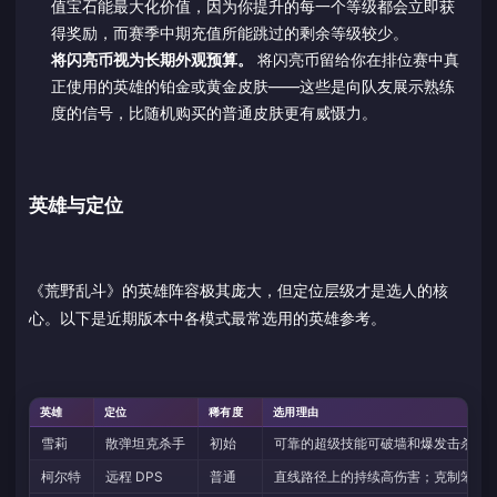
值宝石能最大化价值，因为你提升的每一个等级都会立即获
得奖励，而赛季中期充值所能跳过的剩余等级较少。
将闪亮币视为长期外观预算。
将闪亮币留给你在排位赛中真
正使用的英雄的铂金或黄金皮肤——这些是向队友展示熟练
度的信号，比随机购买的普通皮肤更有威慑力。
英雄与定位
《荒野乱斗》的英雄阵容极其庞大，但定位层级才是选人的核
心。以下是近期版本中各模式最常选用的英雄参考。
英雄
定位
稀有度
选用理由
雪莉
散弹坦克杀手
初始
可靠的超级技能可破墙和爆发击杀；
柯尔特
远程 DPS
普通
直线路径上的持续高伤害；克制笨重