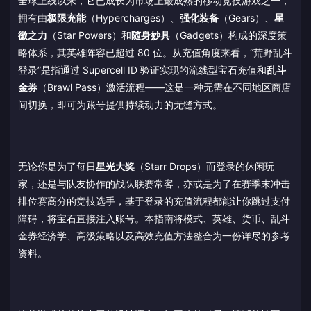
全球上线以来，它已成长为市场上最成熟的移动竞技游戏之一，
拥有由
极限充能
（Hypercharges）、
强化装备
（Gears）、
星
徽之力
（Star Powers）和
随身妙具
（Gadgets）构成的深度策
略体系，其英雄阵容已超过 80 位。从充值角度来看，“荒野乱斗
登录”是指通过 Supercell ID 验证实现的流线型宝石充值和
乱斗
金券
（Brawl Pass）激活流程——这是一种无需在不同地区商店
间切换，即可为账号提供持续动力的无缝方式。
无论你是为了每日
星光大奖
（Starr Drops）而登录的休闲玩
家，还是与队友协作的战队联赛常客，亦或是为了在赛季末冲击
排位赛高分的竞技选手，基于登录的充值流程都能让你跳过支付
障碍，将宝石直接注入账号。本指南将模式、英雄、货币、乱斗
金券经济学、高级策略以及高效充值方法整合为一份详尽的参考
资料。