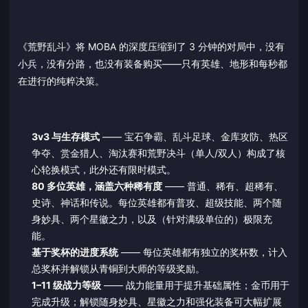
《荒野乱斗》将 MOBA 的深度压缩到了 3 分钟的对局中，没有
小兵，没有分路，也没有装备购买——只有英雄、地形和每秒都
在进行的纯粹决策。
3v3 与生存模式
—— 宝石争霸、乱斗足球、金库攻防、热区
争夺、赏金猎人、淘汰赛和荒野决斗（单人/双人）构成了核
心轮换模式，此外还有限时模式。
80 多位英雄，涵盖六种稀有度
—— 普通、稀有、超稀有、
史诗、神话和传说。每位英雄都有普攻、超级技能、两个随
身妙具、两个星徽之力，以及（针对满级单位的）极限充
能。
基于奖杯的进度系统
—— 每位英雄都有独立的奖杯数，计入
总奖杯并解锁从青铜到大师的等级奖励。
1–11 级战力等级
—— 战力能量用于提升基础属性；金币用于
完成升级；解锁随身妙具、星徽之力和强化装备可大幅扩展