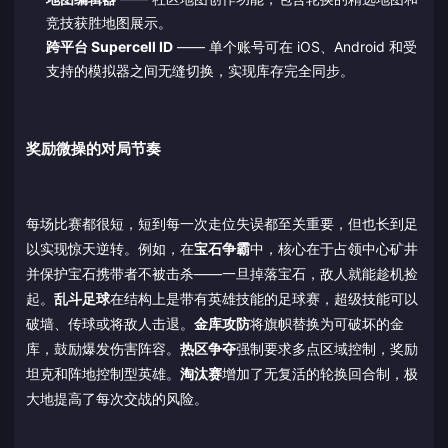
竞技获胜地图展示。
跨平台 Supercell ID
—— 单个账号可在 iOS、Android 和受
支持的模拟器之间无缝切换，实现库存完全同步。
奖励微操的对局节奏
每场比赛都很短，短到每一次走位失误都至关重要，但也长到足
以实现惊天逆转。例如，在
宝石争霸
中，核心在于占领中心矿井
并保护宝石携带者不被击杀——一旦掉落宝石，敌人就能趁机捡
起。
乱斗足球
在结构上是带有英雄技能的足球赛，超级技能可以
破墙、传球或将敌人击退。
金库攻防
将旗帜替换为可破坏的金
库，鼓励爆发伤害阵容。
热区争夺
强制要求多点区域控制，奖励
坦克和阵地控制型英雄。
淘汰赛
增加了无复活的轮换回合制，极
大地提高了每次交战的风险。