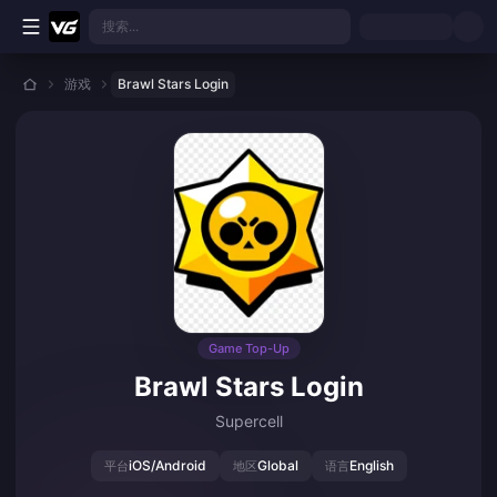
跳转至主要内容
搜索...
游戏
Brawl Stars Login
Game Top-Up
Brawl Stars Login
Supercell
iOS/Android
Global
English
平台
地区
语言