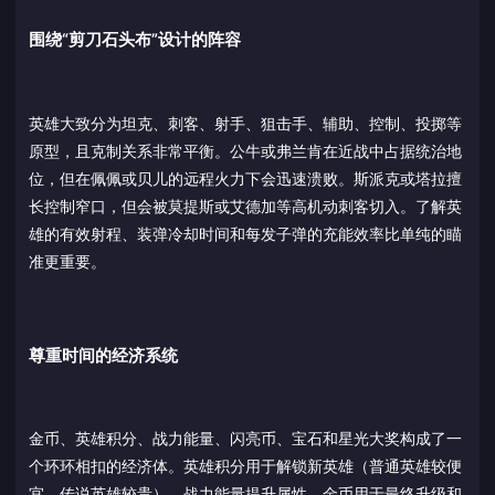
围绕“剪刀石头布”设计的阵容
英雄大致分为坦克、刺客、射手、狙击手、辅助、控制、投掷等
原型，且克制关系非常平衡。公牛或弗兰肯在近战中占据统治地
位，但在佩佩或贝儿的远程火力下会迅速溃败。斯派克或塔拉擅
长控制窄口，但会被莫提斯或艾德加等高机动刺客切入。了解英
雄的有效射程、装弹冷却时间和每发子弹的充能效率比单纯的瞄
准更重要。
尊重时间的经济系统
金币、英雄积分、战力能量、闪亮币、宝石和星光大奖构成了一
个环环相扣的经济体。英雄积分用于解锁新英雄（普通英雄较便
宜，传说英雄较贵）。战力能量提升属性。金币用于最终升级和