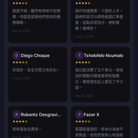
★
★
★
☆
☆
★
★
★
★
☆
速度不錯，雖然有時候不如預
操作快速簡單，介面好上手。
期，但還是感謝他們提供的優
最棒的是可以即時追蹤訂單進
惠價格。
度，這點非常加分，絕對推
薦！做得好！
Aug 8, 2026
Aug 8, 2026
Diego Choque
Tsholofelo Nxumalo
D
T
★
★
★
☆
☆
★
★
★
★
☆
非常好，安全可靠又有折扣。
我已經消費了五千美元，但收
到的獎勵代碼我覺得有點敷
Aug 8, 2026
衍，畢竟我在這上面花了不少
錢。
Aug 8, 2026
Robentz Desgraviers
Fazer X
R
F
★
★
★
★
☆
★
★
★
☆
☆
很有幫助且實用。
客服態度很好。原本以為收不
到商品，但他們很熱心地協助
Aug 8, 2026