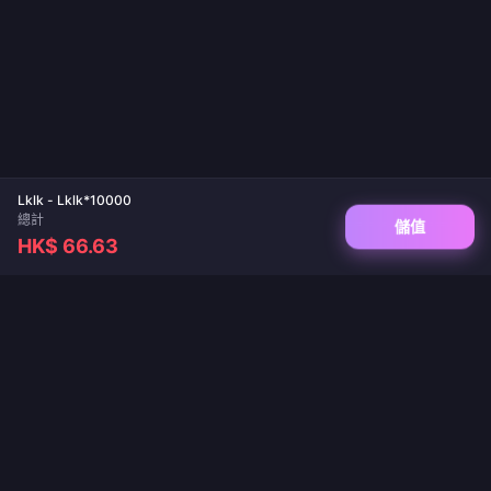
Lklk - Lklk*10000
總計
儲值
HK$ 66.63
您值得信賴的遊戲儲值與直播充值平台。保證即時到帳、安全支付，價格最優惠。
關注我們