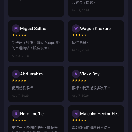
我解決了問題。
Aug 8, 2026
Miguel Saltão
Waguri Kaokuro
M
W
★
★
★
★
★
★
★
★
★
☆
到帳速度極快，儲值 Poppo 幣
值得信賴。
的首選網站，服務很棒。
Aug 8, 2026
Aug 8, 2026
Abdurrahim
Vicky Boy
A
V
★
★
★
★
★
★
★
★
★
★
使用體驗很棒
很棒，我買過很多次了。
Aug 7, 2026
Aug 7, 2026
Nero Loeffler
Malcolm Hector Herce
N
M
★
★
★
★
☆
★
★
★
★
★
支持一下你們的服務，順便升
遊戲儲值的優惠很不錯。