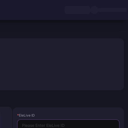
*
EleLive ID