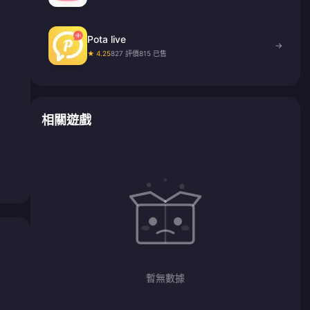
Pota live
→
★ 4.25
827 評價
815 已售
相關遊戲
暫無數據