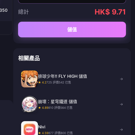
3350
HK$ 9.71
總計
儲值
相關產品
排球少年!! FLY HIGH 儲值
→
★ 4.2
725 評價
542 已售
崩壞：星穹鐵道 儲值
→
★ 4.89
810 評價
564 已售
Nivi
→
★ 4.59
877 評價
800 已售