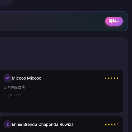
轉動
Micooo Micooo
M
★
★
★
★
★
交易速度很快
Aug 8, 2026
Ennie Brenda Chaponda Ruwiza
E
★
★
★
★
☆