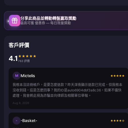
分享此商品並轉動轉盤贏取獎勵
最高可獲 優惠券 — 每日限量獎勵
客戶評價
★
★
★
★
★
4.1
763 評價
Mictelis
M
★
★
★
★
★
我根本沒註冊帳戶，是要怎麼退款？昨天深夜顯示退款已完成，但我根本
沒收到錢，這是怎麼回事？我的ID是auto6904dbf3a8c36，如果不儘快
處理，我會將此視為詐騙並向律師及相關單位舉報。
Aug 8, 2026
-Basket-
-
★
★
★
★
☆