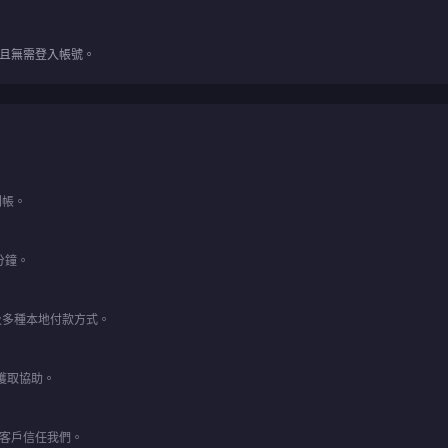
全，且無需登入帳號。
到帳。
分鐘。
y 以及多種本地付款方式。
以獲取協助。
的客戶信任我們。