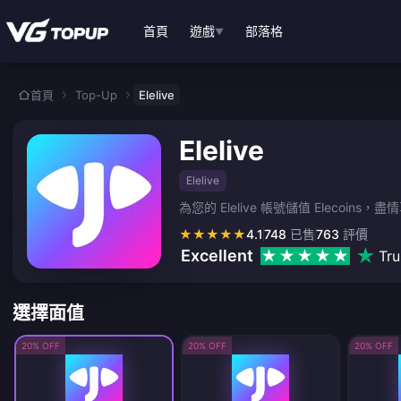
跳至主要內容
首頁
遊戲
部落格
▼
首頁
Top-Up
Elelive
Elelive
Elelive
為您的 Elelive 帳號儲值 Elecoi
★
★
★
★
★
4.1
748
已售
763
評價
Excellent
Tru
選擇面值
20% OFF
20% OFF
20% OFF