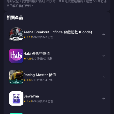
絕對安全。我們採用銀行級加密技術，並且是授權經銷商。超過 50 萬名滿
意的客戶信任我們。
相關產品
Arena Breakout: Infinite 遊戲點數 (Bonds)
→
★ 4.29
970 評價
847 已售
Habi 遊戲幣儲值
→
★ 4.19
530 評價
907 已售
Racing Master 儲值
→
★ 4.83
719 評價
704 已售
Sawalfna
→
★ 4.49
948 評價
538 已售