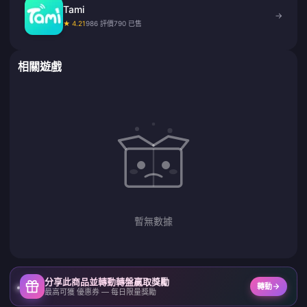
Tami
→
★ 4.21
986 評價
790 已售
相關遊戲
暫無數據
分享此商品並轉動轉盤贏取獎勵
轉動
最高可獲 優惠券 — 每日限量獎勵