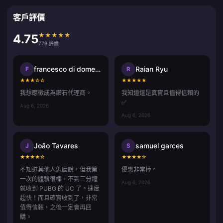
客戶評價
★
★
★
★
★
4.75
779 評價
francesco di domenico
Raian Ryu
F
R
★
★
★
☆
☆
★
★
★
★
★
我想應徵成為鑽石代理商。
我知道這是真實且值得信賴的
✅
Aug 6, 2026
Aug 6, 2026
João Tavares
samuel garces
J
S
★
★
★
★
☆
★
★
★
★
☆
不知道其他人怎麼說，但我第
優惠非常棒。
一次的體驗很棒，不到三分鐘
Aug 6, 2026
就收到 PUBG 的 UC 了。速度
超快！而且確實收到了，非常
值得信賴，之後一定會再回
購。