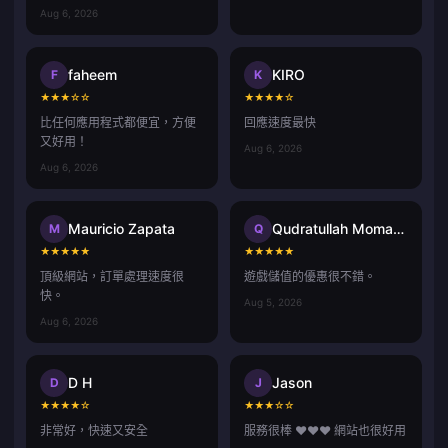
Aug 6, 2026
faheem
KIRO
F
K
★
★
★
☆
☆
★
★
★
★
☆
比任何應用程式都便宜，方便
回應速度最快
又好用！
Aug 6, 2026
Aug 6, 2026
Mauricio Zapata
Qudratullah Momand
M
Q
★
★
★
★
★
★
★
★
★
★
頂級網站，訂單處理速度很
遊戲儲值的優惠很不錯。
快。
Aug 5, 2026
Aug 6, 2026
D H
Jason
D
J
★
★
★
★
☆
★
★
★
☆
☆
非常好，快速又安全
服務很棒 ❤️❤️❤️ 網站也很好用