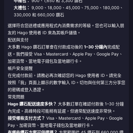
中階包：
900、1,650 和 3,300 鑽石
大禮包：
9,000、18,000、45,000、75,000、180,000、
330,000 和 660,000 鑽石
選擇符合您送禮或應用程式內消費需求的等級。您也可以輸入朋
友的 Hago 使用者 ID 來為其帳戶儲值。
配送與支付
大多數 Hago 鑽石訂單會在付款成功後的
1–30 分鐘內
完成配
送。我們接受 Visa、Mastercard、Apple Pay、Google Pay、
加密貨幣、當地電子錢包及當地銀行卡。
帳戶安全提醒
在完成付款前，請務必再次確認您的 Hago 使用者 ID。請完全
按照「我」頁面上顯示的數字輸入 ID。切勿與任何第三方分享您
的密碼或登入憑證。
常見問題
Hago 鑽石配送速度多快？
大多數訂單在確認付款後 1–30 分鐘
內完成。高峰時段可能稍有延遲，但通常配送速度非常快。
接受哪些支付方式？
Visa、Mastercard、Apple Pay、Google
Pay、加密貨幣、當地電子錢包及當地銀行卡。
有哪些鑽石方案可供選擇？
方案範圍從 45 鑽石到 660,000 鑽