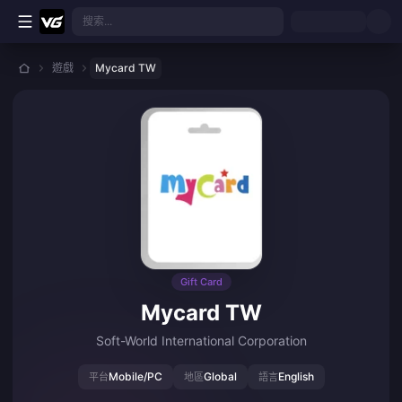
跳至主要內容
搜索...
遊戲
Mycard TW
Gift Card
Mycard TW
Soft-World International Corporation
Mobile/PC
Global
English
平台
地區
語言