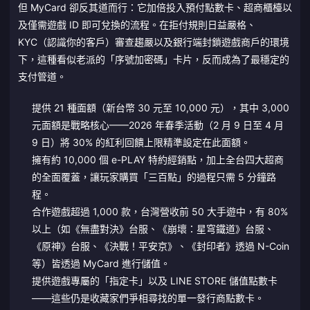
但 MyCard 卻反其道而行：它加倍投入預付點數卡、超商櫃檯以
及僅需遊戲 ID 即可兌換的流程。在拒付規則日益嚴格、
KYC（認識你的客戶）審查趨嚴以及銀行端封鎖遊戲商戶的環境
下，這種看似老派的「序號加密碼」卡片，反而成為了最穩定的
支付管道。
提供 21 種面額（新台幣 30 元至 10,000 元），其中 3,000
元面額是戰略核心——2026 年春季活動（2 月 9 日至 4 月
9 日）將 30% 的紅利回饋上限精準設定在此面額。
擁有約 10,000 個 e-PLAY 特約經銷點，加上全台四大超商
的全面覆蓋，讓玩家購買「三百點」的過程只需 5 分鐘路
程。
合作遊戲超過 1,000 款，台灣營收前 50 大手遊中，有 80%
以上（如《無盡對決》台服、《崩壞：星穹鐵道》台服、
《原神》台服、《決戰！平安京》、《封印者》透過 N-Coin
等）皆透過 MyCard 進行儲值。
提供遊戲專屬的「指定卡」以及 LINE STORE 儲值點數卡
——這些仍是收藏家們爭相尋找的單一發行商點數卡。