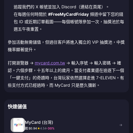
追蹤我們的 X 帳號並加入 Discord（連結在頁尾）。
在每週任何時間於
#FreeMyCardFriday
頻道中留下您的錢
包 ID 或近期訂單截圖——每個帳號限參加一次，抽獎池於每
週五午夜重置。
參加活動無需儲值，但過往客戶將進入獨立的 VIP 抽獎池，中獎
機率顯著提升。
打開瀏覽器 →
mycard.com.tw
→ 輸入序號 → 輸入密碼 → 確
認。六個步驟，十五年以上的歲月。當支付產業還在追逐下一個
「一鍵支付」的奇蹟時，台灣玩家依然選擇走進 7-ELEVEN。有
些支付方式已經過時，而 MyCard 只是歷久彌新。
快速儲值
MyCard (台灣)
→
起 $0.94
★
4.54
-30%