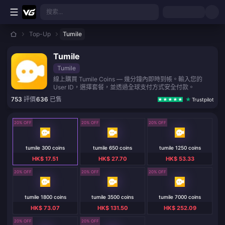
跳至主要內容
搜索...
Top-Up
Tumile
Tumile
Tumile
線上購買 Tumile Coins — 幾分鐘內即時到帳。輸入您的
User ID，選擇套餐，並透過全球支付方式安全付款。
753
評價
636
已售
Trustpilot
20% OFF
20% OFF
20% OFF
tumile 300 coins
tumile 650 coins
tumile 1250 coins
HK$ 17.51
HK$ 27.70
HK$ 53.33
20% OFF
20% OFF
20% OFF
tumile 1800 coins
tumile 3500 coins
tumile 7000 coins
HK$ 73.07
HK$ 131.50
HK$ 252.09
20% OFF
20% OFF