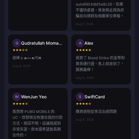
auto6904dbf3a8c36，如果
不儘快處理，我會將此視為詐
騙並向律師及相關單位舉報。
Aug 7, 2026
Qudratullah Momand
Alex
Q
A
★
★
★
☆
☆
★
★
★
★
★
很棒☺️🔥👀🔥🫡❌
我買了 Blood Strike 的金幣和
菁英通行證，馬上就收到了，
Aug 6, 2026
服務最棒！
Aug 6, 2026
WenJun Yeo
SwiftCard
W
S
★
★
★
★
☆
★
★
★
★
☆
我想買 PUBG MOBILE 的
購買過程從來沒出過問題
UC，但發現沒有適合我的付款
Aug 6, 2026
方式，原因不明，這讓我感到
非常失望，原本還希望能長期
合作的。