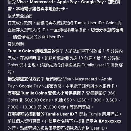
接受
Visa、Mastercard、Apple Pay、Google Pay、加密貨
幣、本地電子錢包與本地銀行卡
。
帳號安全提醒
在完成付款前，請務必再次確認您的 Tumile User ID。Coins 將
直接存入您輸入的 ID，一旦到帳即無法撤銷。
切勿分享您的密碼
— 儲值僅需您的公開 User ID。
常見問題
Tumile Coins 到帳速度多快？
大多數訂單在付款後 1–5 分鐘內
完成。在高峰時段，配送可能需要長達 10 分鐘。若 15 分鐘後
Coins 仍未出現，請提供您的訂單編號與 Tumile User ID 聯繫客
服。
接受哪些支付方式？
我們接受 Visa、Mastercard、Apple
Pay、Google Pay、加密貨幣、本地電子錢包與本地銀行卡。
有哪些 Tumile Coins 套餐大小可供選擇？
套餐範圍從 360
Coins 到 50,000 Coins，包括 650、1,250、1,800、3,500、
7,000、10,000 與 20,000 Coins 等熱門等級。
在哪裡可以找到我的 Tumile User ID？
開啟 Tumile 應用程式，
前往個人資料頁面，在使用者名稱下方找到標示為
ID: xxxxxxx
的行。點擊旁邊的複製圖示即可複製您的完整 User ID。