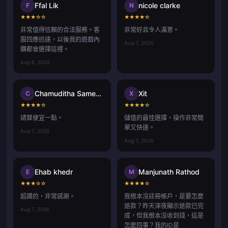
Ffal Lik
nicole clarke
F
N
★
★
★
☆
☆
★
★
★
★
☆
非常值得信賴的合法服務。客
非常好且令人滿意。
服回應迅速，以後我的遊戲內
Aug 7, 2026
購都會選擇這裡。
Aug 8, 2026
Chamuditha Sameenath
Xit
C
X
★
★
★
★
☆
★
★
★
★
☆
請算便宜一點。
儲值的最佳選擇，操作非常簡
單又快速。
Aug 7, 2026
Aug 7, 2026
Ehab khedr
Manjunath Rathod
E
M
★
★
★
☆
☆
★
★
★
★
☆
超讚的，非常感謝。
我根本沒註冊帳戶，是要怎麼
退款？昨天深夜顯示退款已完
Aug 7, 2026
成，但我根本沒收到錢，這是
怎麼回事？我的ID是