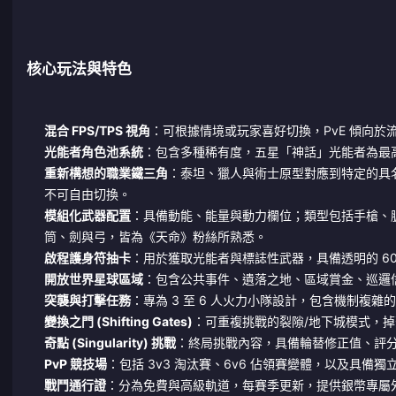
核心玩法與特色
混合 FPS/TPS 視角
：可根據情境或玩家喜好切換，PvE 傾向於
光能者角色池系統
：包含多種稀有度，五星「神話」光能者為最
重新構想的職業鐵三角
：泰坦、獵人與術士原型對應到特定的具
不可自由切換。
模組化武器配置
：具備動能、能量與動力欄位；類型包括手槍、
筒、劍與弓，皆為《天命》粉絲所熟悉。
啟程護身符抽卡
：用於獲取光能者與標誌性武器，具備透明的 60 
開放世界星球區域
：包含公共事件、遺落之地、區域賞金、巡邏
突襲與打擊任務
：專為 3 至 6 人火力小隊設計，包含機制複雜的
變換之門 (Shifting Gates)
：可重複挑戰的裂隙/地下城模式，
奇點 (Singularity) 挑戰
：終局挑戰內容，具備輪替修正值、評
PvP 競技場
：包括 3v3 淘汰賽、6v6 佔領賽變體，以及具
戰鬥通行證
：分為免費與高級軌道，每賽季更新，提供銀幣專屬