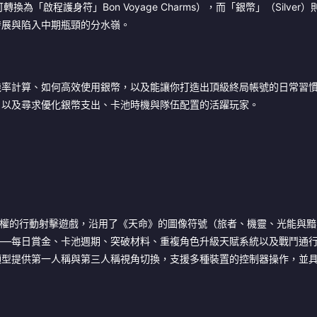
可轉換為「啟程護身符」Bon Voyage Charms），而「銀幣」（Silver
發展與陷入中期瓶頸的分水嶺。
機率計算、如何高效使用銀幣，以及能讓你打造出頂級終局帳號的日常習
，以及尋求優化銀幣支出、卡池時機與隊伍配置的活躍玩家。
e 授權的行動射擊遊戲，沿用了《天命》的圖像符號（旅者、機靈、光能與
——每日賞金、卡池週期、突破材料、重複角色升級天賦系統以及戰鬥通
類型提供第一人稱與第三人稱視角切換，支援多種裝置的控制器操作，並