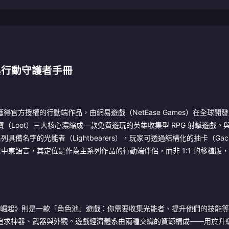
與行動守護者手冊
宙中首款獲得官方授權的行動端作品，由網易遊戲（NetEase Games）在全球
與打寶（Loot）三大核心濃縮成一款免費遊玩的英雄收集型 RPG 射擊遊戲。
名字的光能者（Lightbearers），玩家可透過結構化的抽卡（Gac
與中東語言，其定位是作為主系列作品的行動端伴侶，而非 1:1 的移植版
而《崛起》則是一款「角色池」遊戲：你需要收集光能者、提升他們的技能
vP 中追求神器、武器與外觀。遊戲經濟體系由兩種交織的資源構成——用於