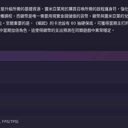
幣是升級所需的基礎資源，露米亞葉用於購買召喚所需的啟程護身符，強
 Dust）則用於裝備調校，而銀幣是唯一需要用現實金錢儲值的貨幣。銀幣與露米亞葉
包。至關重要的是，《崛起》的卡池設有 60 抽硬保底，可獲得當期主打
中當期加倍角色，這使得銀幣的支出預測在同類遊戲中異常穩定。
FPS/TPS)