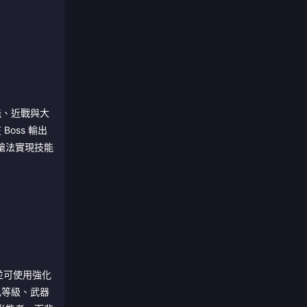
能、近戰與大
oss 輸出
槍法實現技能
並可使用強化
色等級、武器