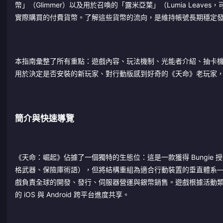
幣」（Glimmer）以及用於召喚的「露米亞葉」（Lumia Leaves，
實際購買的付費貨幣。了解這些貨幣的流向，是維持帳號長期穩定
本指南彙整了所有重點：遊戲內容、玩法機制、光能者介紹、抽卡
用於決定是否安裝的新玩家、對行動版感到好奇的《天命》老玩家
簡介與快速導覽
《天命：崛起》佔據了一個獨特的生態位：這是一款獲得 Bungi
格武器、保險庫術語），但將結構重組為適合行動裝置的垂直體系
戲負責全球的開發、發行、伺服器營運與銀幣銷售。遊戲根據活動
的 iOS 與 Android 跨平台進度共享。