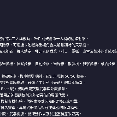
流暢的第三人稱移動，PvP 則鼓勵第一人稱的精確射擊。
高階級，可透過卡池獲得重複角色來解鎖獨特的天賦樹。
名光能者，每人鎖定一種元素副職業（烈日、電弧、虛空及額外的光能/黯
脈衝步槍、偵察步槍、自動步槍、衝鋒槍、散彈槍、狙擊步槍、融合步槍
抽硬保底、機率遞增機制，且無非當期 50/50 損失。
信標與寶箱獵取，鏡像了主系列《天命》的探索節奏。
 Boss 戰，獎勵專屬突襲武器與外觀徽章。
掉落用於神器調校與光能者突破的專屬代幣。
分機制與排行榜，供追求極致裝備的硬核玩家挑戰。
備獨立排名賽季、專屬武器飾品與競技稱號的限時模式。
外觀、武器皮膚、機架動作以及加速獲得露米亞葉。