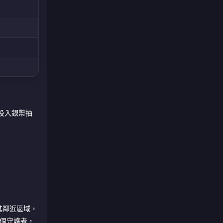
投入銀幣抽
其鄰近區域，
一個守護者，