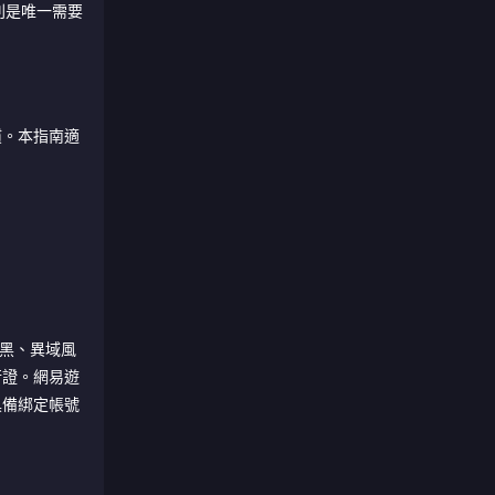
）則是唯一需要
慣。本指南適
黯黑、異域風
行證。網易遊
具備綁定帳號