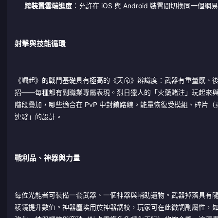
跨裝置雲端進度
：允許在 iOS 與 Android 裝置間切換同一
射擊與技能循環
《崛起》的戰鬥基礎具有極高的《天命》辨識度：武器有重量感、
招——每種都有副職業專屬表現。烈日獵人的「火藥賭注」玩起來與虛
階段疊加，哪些適合在 PvP 中封鎖路線。能量恢復受模組、碎
連發」的設計。
戰利品、神器與力量
每位光能者可裝備一套武器、一個神器與輔助遺物。武器掉落具有隨機數值
稜鏡提升數值。神器塵埃用於神器調校，玩家可在此微調副屬性，