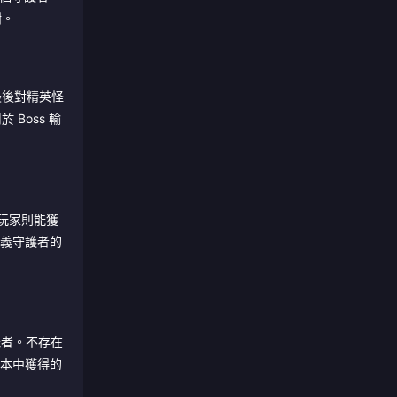
樹。
最後對精英怪
Boss 輸
玩家則能獲
定義守護者的
能者。不存在
）副本中獲得的