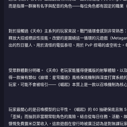
而是指揮一群擁有名字與配音的角色——每位角色都有固定的職業
對於接觸過《天命》主系列的玩家來說，戰鬥循環會感到非常熟悉
釋放大招或標誌性技能。改變的是圍繞這一循環的元遊戲（Metaga
出的烈日獵人、用於清怪的電弧泰坦、用於 PvP 控場的虛空術士
受眾群體劃分明確。《天命》老玩家能獲得便攜版的射擊體驗，以及
得一款擁有類似《崩壞：星穹鐵道》風格保底機制與深度打寶系統的
玩家，可能不會被吸引——《崛起》本質上是一款以召喚機制為核
玩家最關心的是召喚模型的公平性。《崛起》的 60 抽硬保底且無 5
「歪掉」而抽到非當期常駐角色的風險。結合從每日任務、活動、故事章節以及「
慷慨免費露米亞葉收入，這款遊戲在發行時被廣泛認為是對無課玩