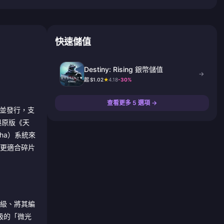
快速儲值
Destiny: Rising 銀幣儲值
→
起 $1.02
★
4.18
-30%
查看更多 5 選項 →
開發並發行，支
與原版《天
ha）系統來
，更適合碎片
等級、將其編
升級的「微光