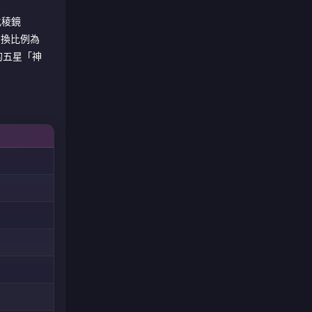
化稜鏡
的兌換比例為
的五星「神