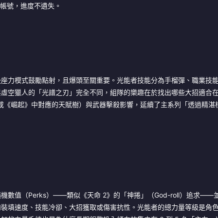
個網易帳號，進度不遺失。
後座力模式鼓勵點射，且爆頭至關重要。光能者技能分為手榴彈、職業技
空獵人的「光譜之刃」完全不同，組隊的樂趣在於找出哪些大招適合在 B
片（或《崛起》中對應的天賦樹）與武器擊殺影響，延續了主系列「透過精湛
（Perks）——類似《天命 2》的「神捲」（God-roll）追求——
如裝填速度、技能冷卻、大招獲取或傷害抗性。光能者的總力量等級是角