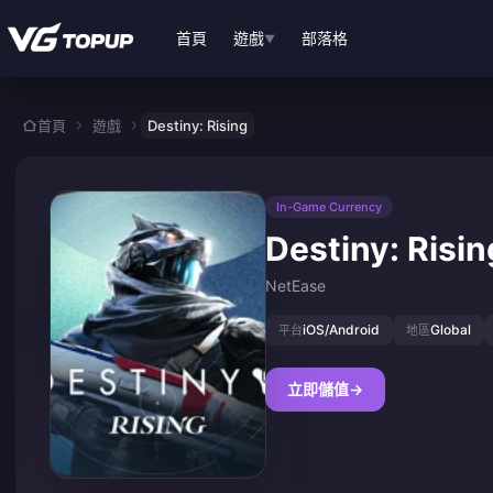
跳至主要內容
首頁
遊戲
部落格
▼
首頁
遊戲
Destiny: Rising
In-Game Currency
Destiny: Risin
NetEase
iOS/Android
Global
平台
地區
立即儲值
→