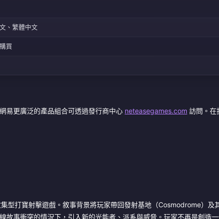
文、繁體中文
購買
網易更廣泛的產品組合可透過發行商中心
neteasegames.com
訪問。在
型打寶射擊遊戲。敘事背景將玩家帶回發射基地（Cosmodrome）及
e 主線故事衝突的情況下，引入新的光能者、派系與威脅。玩家不再是創造