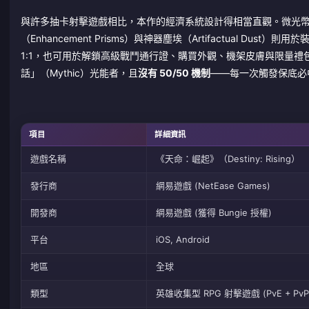
與許多抽卡射擊遊戲相比，本作的經濟系統設計得相當直觀。微光
（Enhancement Prisms）與神器塵埃（Artifactual
1:1，也可用於解鎖高級戰鬥通行證、購買外觀、機架皮膚與限量禮
話」（Mythic）光能者，且
沒有 50/50 機制
——每一次觸發保底必
項目
詳細資訊
遊戲名稱
《天命：崛起》（Destiny: Rising）
發行商
網易遊戲 (NetEase Games)
開發商
網易遊戲 (獲得 Bungie 授權)
平台
iOS, Android
地區
全球
類型
英雄收集型 RPG 射擊遊戲 (PvE + PvP, 