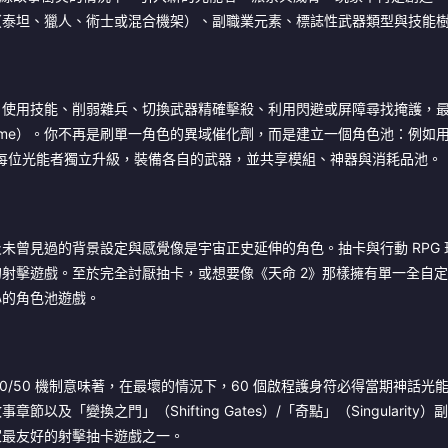
（泰坦、獵人、術士或混合機架）、副職業元素、標誌性武器類型與技能
：使用技能、削弱雜兵、切換武器精確擊殺、利用閃避或屏障尋找掩護，
me）。你不再是刷單一角色的異域催化劑，而是建立一個角色池：例如用於 
。每位光能者獨立升級，裝備各自的武器，並共享模組、神器與消耗品池。
未曾見過的背景設定與感覺像是宇宙正史延伸的角色。抽卡與行動 RPG 
射擊遊戲。至於完全討厭抽卡，或想要像《天命 2》那樣擁有單一全自
心的角色池遊戲。
0/50 機制意味著，在最壞的情況下，60 個啟程護身符必得當期神話光
變換之門」（Shifting Gates）/「奇點」（Singularity
家最友好的射擊抽卡遊戲之一。