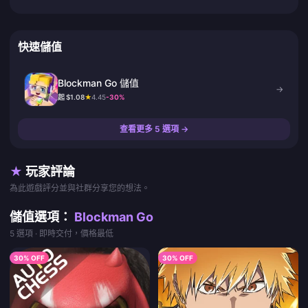
快速儲值
Blockman Go 儲值
→
起 $1.08
★
4.45
-30%
查看更多 5 選項 →
★
玩家評論
為此遊戲評分並與社群分享您的想法。
儲值選項：
Blockman Go
5 選項 · 即時交付，價格最低
30% OFF
30% OFF