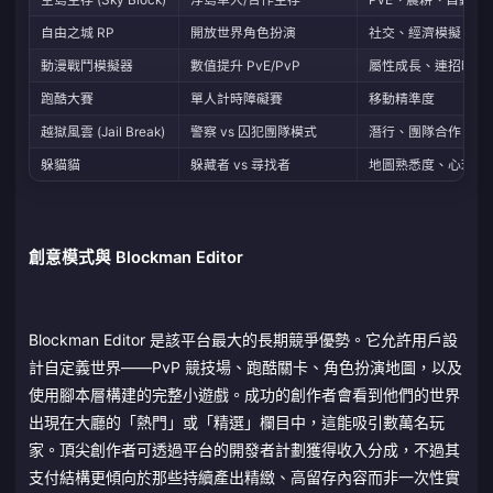
自由之城 RP
開放世界角色扮演
社交、經濟模擬
動漫戰鬥模擬器
數值提升 PvE/PvP
屬性成長、連招時機
跑酷大賽
單人計時障礙賽
移動精準度
越獄風雲 (Jail Break)
警察 vs 囚犯團隊模式
潛行、團隊合作
躲貓貓
躲藏者 vs 尋找者
地圖熟悉度、心理戰
創意模式與 Blockman Editor
Blockman Editor 是該平台最大的長期競爭優勢。它允許用戶設
計自定義世界——PvP 競技場、跑酷關卡、角色扮演地圖，以及
使用腳本層構建的完整小遊戲。成功的創作者會看到他們的世界
出現在大廳的「熱門」或「精選」欄目中，這能吸引數萬名玩
家。頂尖創作者可透過平台的開發者計劃獲得收入分成，不過其
支付結構更傾向於那些持續產出精緻、高留存內容而非一次性實