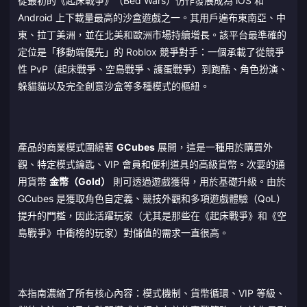
從最初的《起床戰爭》（Bed Wars）仿作發展成為 iOS 和
Android 上下載量最高的沙盒遊戲之一。其用戶遍布東南亞、中
東、拉丁美洲，並在北美和歐洲市場持續增長。該平台最準確的
定位是「移動端優先」的 Roblox 競爭對手：一個承載了從競爭
性 PvP（起床戰爭、空島戰爭、護蛋戰爭）到跑酷、角色扮演、
躲貓貓以及完全創意沙盒等多種模式的樞紐。
產品的商業模式圍繞著
GCubes
展開，這是一種用於購買外
觀、特定模式鑰匙、VIP 會員和便利道具的高級貨幣。次要的通
用貨幣
金幣（Gold）
則可透過遊戲獲得，用於基礎升級。由於
GCubes 是獲取角色自定義、競技外觀和多項遊戲體驗（QoL）
提升的門檻，因此活躍玩家（尤其是那些在《起床戰爭》和《空
島戰爭》中衝榜的玩家）對儲值的需求一直很高。
本指南濃縮了所有核心內容：模式機制、貨幣循環、VIP 等級、