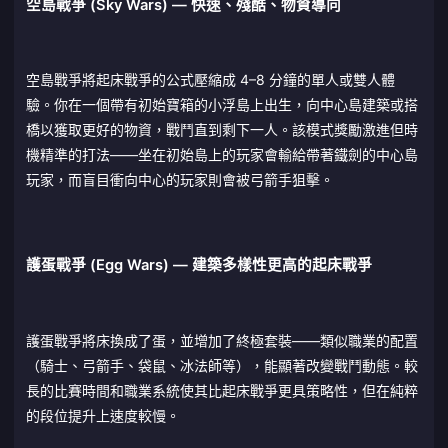
空島戰爭 (Sky Wars) — 快速、殘酷、物資導向
空島戰爭將起床戰爭的公式壓縮成 4–8 分鐘的單人或雙人體
驗。你在一個帶有初始寶箱的小浮島上出生，向中心島建築或搭
橋以獲取更好的物資，戰鬥直到剩下一人。該模式獎勵激進但時
機精準的打法——坐在初始島上的玩家會輸給帶著鐵劍的中心島
玩家，而盲目衝向中心的玩家則會被弓箭手狙擊。
護蛋戰爭 (Egg Wars) — 建築多樣性更高的起床戰爭
護蛋戰爭將床換成了蛋，並增加了終極套裝——類似職業的配置
（騎士、弓箭手、袋鼠、冰法師等），能顯著改變戰鬥動態。較
長的比賽時間和職業系統使其比起床戰爭更具策略性，但在純粹
的段位提升上速度較慢。