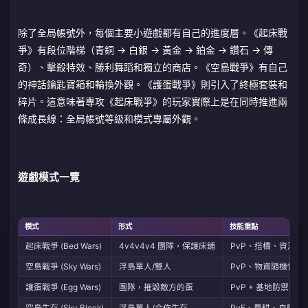
除了全局帳號外，每個主要小遊戲都有自己的進度層。《起床戰
爭》有段位階梯（青銅 → 白銀 → 黃金 → 鉑金 → 鑽石 → 傳
奇）、擊殺特效、勝利舞蹈和獨立的商店。《空島戰爭》有自己
的神話鑰匙寶箱和輪換外觀。《護蛋戰爭》則引入了終極套裝和
碎片。這意味著專攻《起床戰爭》的玩家實際上是在同時推進兩
條成長線：全局帳號等級和模式專屬外觀。
遊戲模式一覽
模式
形式
技能重點
起床戰爭 (Bed Wars)
4v4v4v4 團隊，保護床鋪
PvP、搭橋、資源管
空島戰爭 (Sky Wars)
浮島單人/雙人
PvP、物資隨機性、
護蛋戰爭 (Egg Wars)
團隊，摧毀敵方的蛋
PvP + 基地防禦 + 
空島生存 (Sky Block)
浮島單人/合作生存
PvE、農耕、自動化