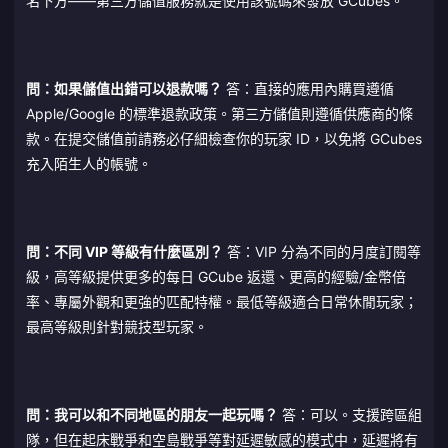
名下方——第三方儲值服務就是使用該號碼來發放 GCubes。
問：如果儲值出錯可以退款嗎？
答：直接的應用內購買遵循
Apple/Google 的標準退款政策。第三方儲值則遵循供應商的條
款。在提交儲值前請務必仔細檢查你的玩家 ID，以免將 GCubes
充入陌生人的帳號。
問：不同 VIP 等級有什麼區別？
答：VIP 分為不同的月度訂閱等
級，高等級提供更多的每日 GCube 返還、更高的經驗/金幣倍
率、專屬外觀和更強的匹配特權。最低等級適合日常休閒玩家；
最高等級則針對競技型玩家。
問：我可以和不同地區的朋友一起玩嗎？
答：可以。支援跨區組
隊，但在起床戰爭和空島戰爭等對延遲敏感的模式中，延遲將有