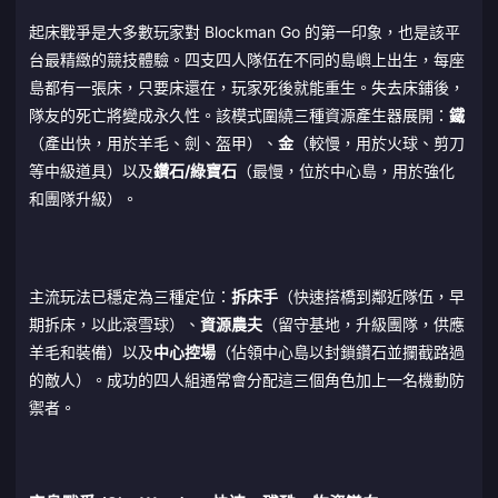
起床戰爭是大多數玩家對 Blockman Go 的第一印象，也是該平
台最精緻的競技體驗。四支四人隊伍在不同的島嶼上出生，每座
島都有一張床，只要床還在，玩家死後就能重生。失去床鋪後，
隊友的死亡將變成永久性。該模式圍繞三種資源產生器展開：
鐵
（產出快，用於羊毛、劍、盔甲）、
金
（較慢，用於火球、剪刀
等中級道具）以及
鑽石/綠寶石
（最慢，位於中心島，用於強化
和團隊升級）。
主流玩法已穩定為三種定位：
拆床手
（快速搭橋到鄰近隊伍，早
期拆床，以此滾雪球）、
資源農夫
（留守基地，升級團隊，供應
羊毛和裝備）以及
中心控場
（佔領中心島以封鎖鑽石並攔截路過
的敵人）。成功的四人組通常會分配這三個角色加上一名機動防
禦者。