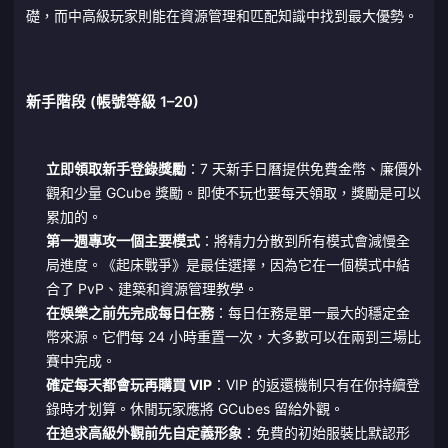
礎，而中高級玩家則能在資源管理和匹配知識中找到最大優勢。
新手階段 (帳號等級 1–20)
立即領取新手登錄獎勵
：7 天新手日曆提供免費金幣、廉價外
觀和少量 GCube 獎勵。即使不玩也要每天領取，獎勵是可以
累加的。
第一週專攻一個主要模式
：將精力分散到所有模式會減慢全
局進度。《起床戰爭》是最佳選擇，因為它在一個模式中結
合了 PvP、建築和資源管理教學。
在娛樂之前先完成每日任務
：每日任務是單一最大的穩定金
幣來源。它們每 24 小時重置一次，大多數可以在兩到三場比
賽中完成。
確定每天都會玩再購買 VIP
：VIP 的返還機制只有在你持續登
錄時才划算。休閒玩家應將 GCubes 留給外觀。
在追求高級外觀前先自定義形象
：免費的初始服裝比默認形