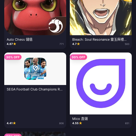
Auto Chess 儲值
Bleach: Soul Resonance 靈玉與禮包
儲值
★
★
4.87
4.7
771
583
30% OFF
30% OFF
SEGA Football Club Champions RB
儲值
Mico 直儲
★
★
4.41
4.55
806
651