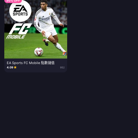
30% OFF
EA Sports FC Mobile 點數儲值
★
4.09
952