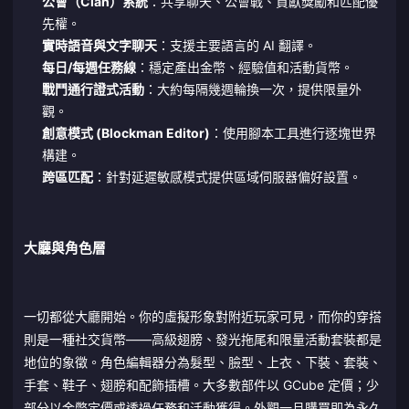
公會（Clan）系統
：共享聊天、公會戰、貢獻獎勵和匹配優
先權。
實時語音與文字聊天
：支援主要語言的 AI 翻譯。
每日/每週任務線
：穩定產出金幣、經驗值和活動貨幣。
戰鬥通行證式活動
：大約每隔幾週輪換一次，提供限量外
觀。
創意模式 (Blockman Editor)
：使用腳本工具進行逐塊世界
構建。
跨區匹配
：針對延遲敏感模式提供區域伺服器偏好設置。
大廳與角色層
一切都從大廳開始。你的虛擬形象對附近玩家可見，而你的穿搭
則是一種社交貨幣——高級翅膀、發光拖尾和限量活動套裝都是
地位的象徵。角色編輯器分為髮型、臉型、上衣、下裝、套裝、
手套、鞋子、翅膀和配飾插槽。大多數部件以 GCube 定價；少
部分以金幣定價或透過任務和活動獲得。外觀一旦購買即為永久