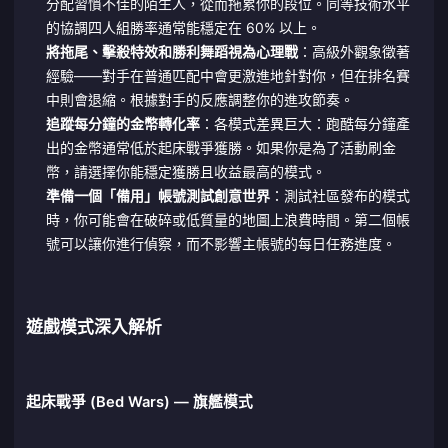
分配習慣不佳的陌生人，從而拖累你的段位。同等技術水平
的協調四人組勝率通常能穩定在 60% 以上。
將拖尾、擊殺特效和勝利舞蹈視為心理戰
：高級外觀象徵著
經驗——對手在普通匹配中會更激進地針對你，但在排名賽
中則會退縮。根據對手的反應調整你的進攻節奏。
追蹤每分鐘的金幣轉化率
：各模式差異巨大：跑酷每分鐘產
出的金幣通常低於起床戰爭獲勝。如果你是為了活動刷金
幣，請選擇你能穩定獲勝且收益最高的模式。
準備一個「備用」帳號測試創意世界
：測試社區發布的模式
時，你可能會在破碎或低質量的地圖上浪費時間。第二個帳
號可以讓你進行偵察，而不影響主帳號的每日任務進度。
遊戲模式深入解析
起床戰爭 (Bed Wars) — 旗艦模式