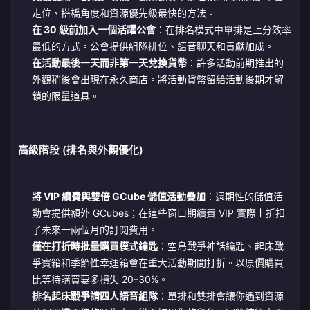
走位、搭橋角度和資源優先級最快的方法。
在 30 級前加入一個活躍公會
：在排名模式中單排是上分效率
最低的方式。公會提供組隊排位、語音聊天和貢獻加成。
在活動最後一天而非第一天兌換貨幣
：許多活動前期推出的
外觀稍後會出現在永久商店。將活動貨幣留給活動後期才解
鎖的限量道具。
高級階段 (排名與外觀優化)
將 VIP 續費與雙倍 GCube 儲值活動疊加
：週期性的儲值活
動會提供額外 GCubes；在這些窗口期續費 VIP 實際上折扣
了未來一兩個月的訂閱費用。
僅在打折時批量購買模式鑰匙
：空島戰爭神話鑰匙、起床戰
爭寶箱和季節性幸運箱會在重大活動期間打折。以原價購買
比等待購買要多損失 20–30%。
排名起床戰爭請四人語音組隊
：單排和雙排會讓你遇到資源