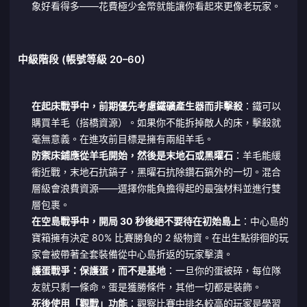
象好看得多——花費極少金幣就能讓你看起來更像老玩家。
中級階段 (帳號等級 20–60)
在起床戰爭中，前期優先考慮鐵礦產生器而非擊殺
：鐵可以
購買羊毛（搭橋資源）。如果你不能拆掉敵人的床，擊殺就
毫無意義。在進攻前目標是擁有兩組羊毛。
防禦床鋪應從羊毛開始，然後是末地石或黑曜石
：羊毛能緩
衝近戰，末地石抗鎬子，黑曜石抗除鑽石鎬外的一切。混合
層級會浪費資源——選擇你能負擔得起的最強材料並進行雙
層包裹。
在空島戰爭中，開局 30 秒後絕不要待在初始島上
：中心島的
寶箱擁有決定 80% 比賽勝負的 2 級物資。在出生點徘徊的玩
家會被帶著全套裝備從中心島折返的玩家擊潰。
護蛋戰爭：保護蛋，而不是基地
：一旦你的蛋被碎，每位隊
友就只剩一條命。蛋是獲勝條件，其他一切都是裝飾。
死後使用「觀戰」功能
：觀察比賽中排名較高的玩家是學習