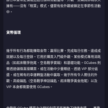
擁有——沒有「租賃」模式，儘管有些外觀被鎖定在季節性活動
中。
貨幣循環
幾乎所有行為都能賺取金幣：贏得比賽、完成每日任務、達成成
就鏈以及每日登錄。它用於購買入門級外觀、某些模式專用消耗
品（如起床戰爭拖尾、空島戰爭寶箱）和基礎功能。GCubes 則
需透過儲值直接購買，或在活動中少量贈送、透過 VIP 部分返
還，或在稀有的幸運轉盤活動中贏取。幾乎所有令人嚮往的外
觀、高級鑰匙（空島戰爭神話鑰匙、起床戰爭黃金拖尾）以及
VIP 本身都需要使用 GCubes。
金幣與 GCube 購買力之間的刻意差距推動了儲值市場——單靠