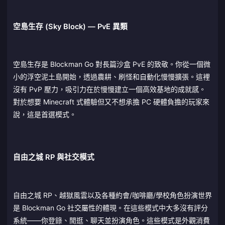
空島生存 (Sky Block) — PvE 異類
空島生存是 Blockman Go 對長篇沙盒 PvE 的致敬。你從一個微
小的浮空泥土島開始，透過農耕、刷怪和自動化慢慢擴張。這裡
沒有 PvP 壓力，吸引力在於慢慢建立一個高效基地的成就感。
對於想要 Minecraft 式體驗但又不想承擔 PC 硬體負擔的玩家來
說，這是首選模式。
自由之城 RP 與社交模式
自由之城 RP、越獄風雲以及各種約會/咖啡廳/學校角色扮演世界
是 Blockman Go 社交屬性的體現。在這些模式中大多沒有評分
系統——你登錄、閒逛、聊天並扮演角色。這些模式是外觀消費