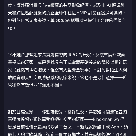
度、讓外觀消費具有持續感的共享形象經濟，以及由 AI 翻譯聊
天和跨區匹配維繫的真正全球化社區。VIP 訂閱雖然是可選的，
但對於日常玩家來說，其 GCube 返還機制提供了合理的價值主
張。
它
不適合
那些追求長篇劇情導向 RPG 的玩家、反感重度外觀商
業模式的玩家，或是尋找具有正式電競基礎設施的競技場景的玩
家（雖然有排名階梯，但沒有大型獎金賽事）。對於對陌生人開
放語音聊天社交風險敏感的玩家來說，它也不是最佳選擇——監
管雖然有效但並非滴水不漏。
對於目標受眾——移動端優先、愛好社交、喜歡短時間競技並願
意適度投資外觀以享受遊戲社交面的玩家——Blockman Go 仍
然是目前性價比最高的沙盒平台之一。新玩家應該下載 App，領
取七天的登錄獎勵，選定一個主玩模式，並在兩週後決定 VIP 和