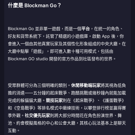
什麼是 Blockman Go？
Blockman Go 並非單一遊戲，而是一個
平台
，在統一的角色、
好友和貨幣系統下，託管了精選的小遊戲庫。啟動 App 後，你
會進入一個由其他真實玩家及其個性化形象組成的中央大廳。在
大廳中點擊「遊戲」，即可進入數十種可用模式，包括由
Blockman GO studio 開發的官方作品到社區發布的世界。
受眾群體可分為三個明確的類別。
休閒移動端玩家
將其視為低負
擔的消遣——五分鐘的起床戰爭、跑酷挑戰或幾秒鐘內就能加載
完成的躲貓貓大廳。
競技玩家
則在《起床戰爭》、《護蛋戰爭》
和《空島戰爭》等排名模式中磨練技術，以攀登排行榜並贏得賽
季外觀。
社交優先玩家
則將大部分時間花在角色扮演世界、舞
池、約會模擬風格的中心和公會大廳，其核心玩法基本上是聊天
互動。