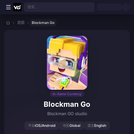
跳至主要內容
搜索...
遊戲
Blockman Go
In-Game Currency
Blockman Go
Blockman GO studio
iOS/Android
Global
English
平台
地區
語言