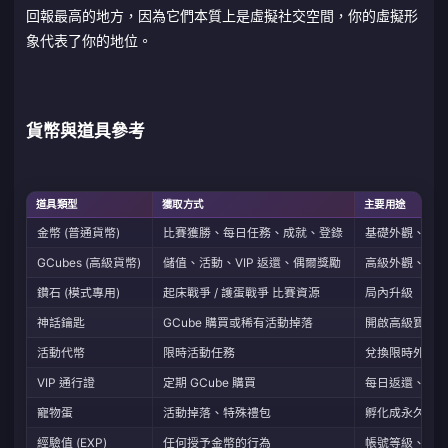
回報最高的地方，因為它們本質上是虛擬社交空間，你的虛擬形
象代表了你的地位。
貨幣與道具參考
道具類型
獲取方式
主要用途
金幣 (普通貨幣)
比賽獲勝、每日任務、成就、登錄
基礎外觀、模
GCubes (高級貨幣)
儲值、活動、VIP 返還、偶爾獎勵
高級外觀、VI
鑽石 (模式專用)
起床戰爭 / 護蛋戰爭 比賽資源
局內升級（僅
神話鑰匙
GCube 購買或稀有活動掉落
開啟高級寶箱
活動代幣
限時活動任務
兌換限時外觀
VIP 通行證
定期 GCube 購買
每日返還、加
寵物蛋
活動掉落、特殊禮包
孵化成永久外
經驗值 (EXP)
任何授予金幣的行為
帳號等級、解