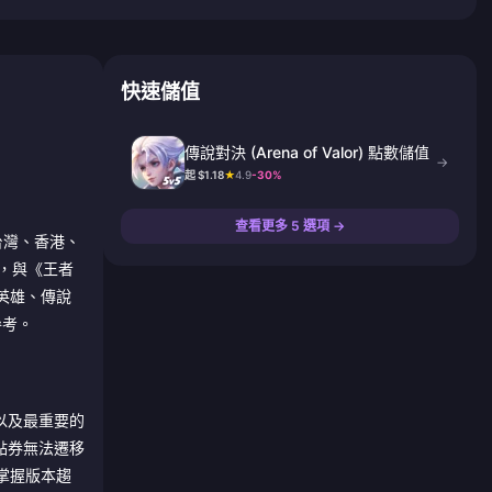
快速儲值
傳說對決 (Arena of Valor) 點數儲值
→
起 $1.18
★
4.9
-30%
查看更多 5 選項 →
台灣、香港、
遊，與《王者
英雄、傳說
參考。
以及最重要的
的點券無法遷移
掌握版本趨