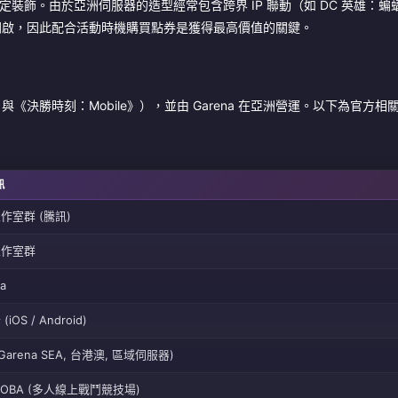
動限定裝飾。由於亞洲伺服器的造型經常包含跨界 IP 聯動（如 DC 英雄：
開啟，因此配合活動時機購買點券是獲得最高價值的關鍵。
勝時刻：Mobile》），並由 Garena 在亞洲營運。以下為官方相
訊
作室群 (騰訊)
工作室群
a
iOS / Android)
Garena SEA, 台港澳, 區域伺服器)
 MOBA (多人線上戰鬥競技場)