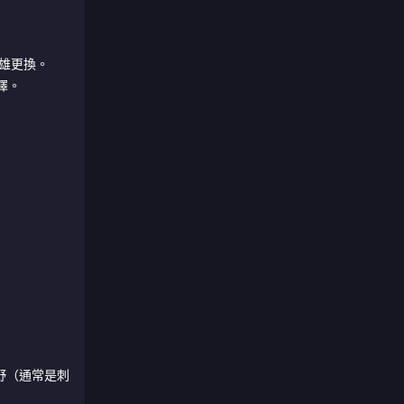
雄更換。
擇。
野（通常是刺