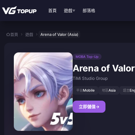
跳至主要內容
首頁
遊戲
部落格
▼
首頁
遊戲
Arena of Valor (Asia)
MOBA Top-Up
Arena of Valor
TiMi Studio Group
Mobile
Asia
Eng
平台
地區
語言
立即儲值
→