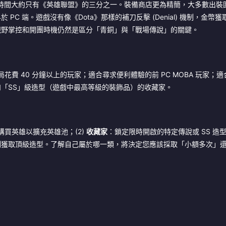
比賽的時間大約只有《英雄聯盟》的三分之一。裝備商店更為精簡，大多數出裝
 端。遊戲沒有像《Dota》那樣的補刀反擊 (Denial) 機制，金幣
視野掌控和開團時機仍然是區分「青銅」與「戰場傳說」的關鍵。
花費 40 分鐘以上的玩家；適合尋求便利體驗的前 PC MOBA 玩家；
「SS」級造型（遊戲中最高等級的裝飾品）的收藏家。
買英雄以擴充英雄池；(2)
收藏家
：鎖定限時開啟的特定傳說或 SS 造型
制獲取頂級造型。了解自己屬於哪一類，將決定您應該採取「小額多次」