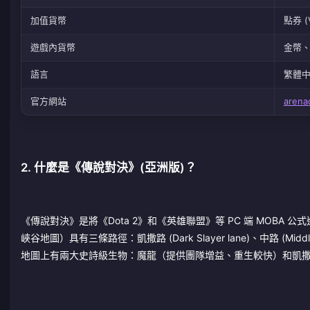
加值貨幣
點券 (V
遊戲內貨幣
金幣
語言
繁體
官方網站
arena
2. 什麼是《傳說對決》(亞洲版)？
《傳說對決》是將《Dota 2》和《英雄聯盟》等 PC 端 MOBA
峽谷地圖）具有三條路徑：凱撒路 (Dark Slayer lane)、中路 (Middl
地圖上有兩大史詩級生物：魔龍（提供團隊增益、重生較快）和凱