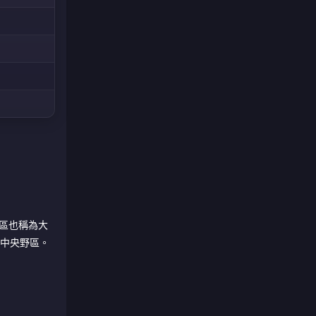
地區也稱為大
) 的中央野區。