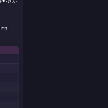
蝙蝠俠、超人、
關資訊：