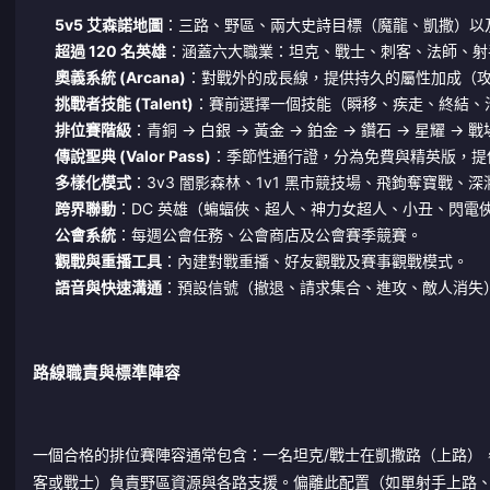
5v5 艾森諾地圖
：三路、野區、兩大史詩目標（魔龍、凱撒）以
超過 120 名英雄
：涵蓋六大職業：坦克、戰士、刺客、法師、射
奧義系統 (Arcana)
：對戰外的成長線，提供持久的屬性加成（攻
挑戰者技能 (Talent)
：賽前選擇一個技能（瞬移、疾走、終結、
排位賽階級
：青銅 → 白銀 → 黃金 → 鉑金 → 鑽石 → 星耀
傳說聖典 (Valor Pass)
：季節性通行證，分為免費與精英版，提
多樣化模式
：3v3 闇影森林、1v1 黑市競技場、飛鉤奪寶戰
跨界聯動
：DC 英雄（蝙蝠俠、超人、神力女超人、小丑、閃電
公會系統
：每週公會任務、公會商店及公會賽季競賽。
觀戰與重播工具
：內建對戰重播、好友觀戰及賽事觀戰模式。
語音與快速溝通
：預設信號（撤退、請求集合、進攻、敵人消失
路線職責與標準陣容
一個合格的排位賽陣容通常包含：一名坦克/戰士在凱撒路（上路）
客或戰士）負責野區資源與各路支援。偏離此配置（如單射手上路