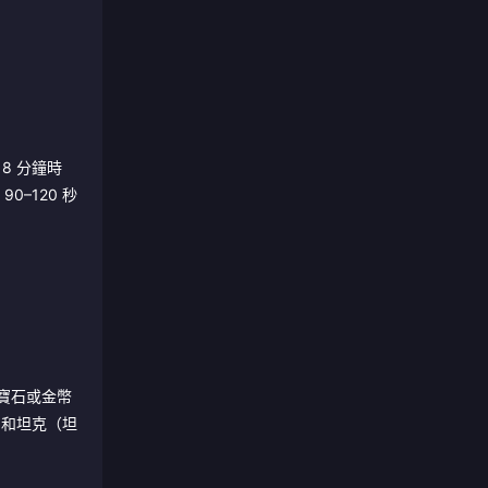
8 分鐘時
0–120 秒
過寶石或金幣
）和坦克（坦