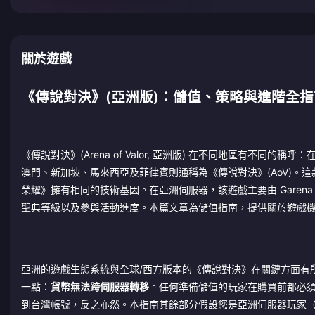
關於遊戲
《傳說對決》(亞洲版)：儲值、策略與進階全指
《傳說對決》(Arena of Valor, 亞洲版) 在不同地區有不同的稱呼
澳門、新加坡、馬來西亞及菲律賓則通稱為《傳說對決》(AoV)。這款由天美工
榮耀》擁有相同的技術基因。在亞洲伺服器，該遊戲主要由 Garena
聖典等級以及參與活動進度。本篇文章為儲值指南，提供關於遊戲
亞洲的遊戲生態系統與全球/西方版本的《傳說對決》在關鍵方面有
一點：
貨幣無法跨伺服器轉移
。任何準備儲值的玩家在購買前都必須確認自
到台灣帳號，反之亦然。本指南其餘部分假設您是亞洲伺服器玩家（G