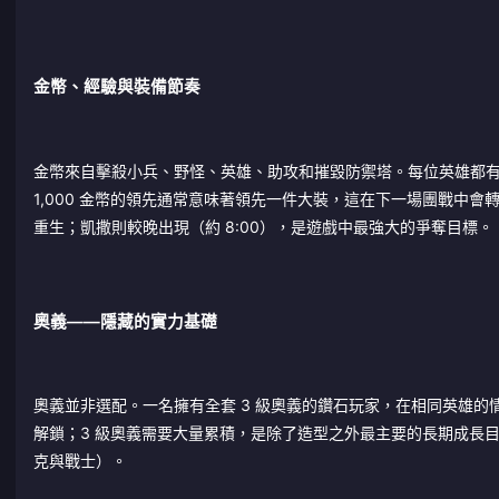
金幣、經驗與裝備節奏
金幣來自擊殺小兵、野怪、英雄、助攻和摧毀防禦塔。每位英雄都有
1,000 金幣的領先通常意味著領先一件大裝，這在下一場團戰中會轉化為 
重生；凱撒則較晚出現（約 8:00），是遊戲中最強大的爭奪目標。
奧義——隱藏的實力基礎
奧義並非選配。一名擁有全套 3 級奧義的鑽石玩家，在相同英雄的情
解鎖；3 級奧義需要大量累積，是除了造型之外最主要的長期成長
克與戰士）。