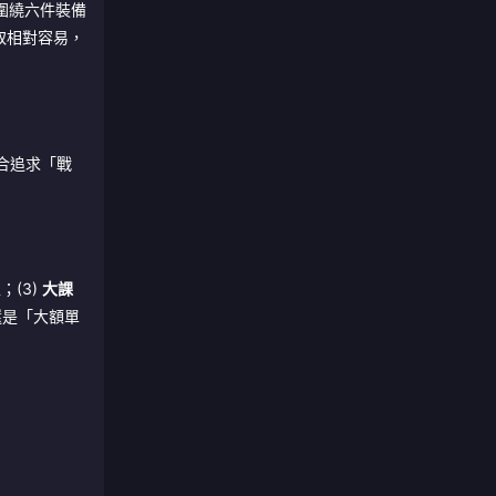
圍繞六件裝備
獲取相對容易，
適合追求「戰
；(3)
大課
還是「大額單