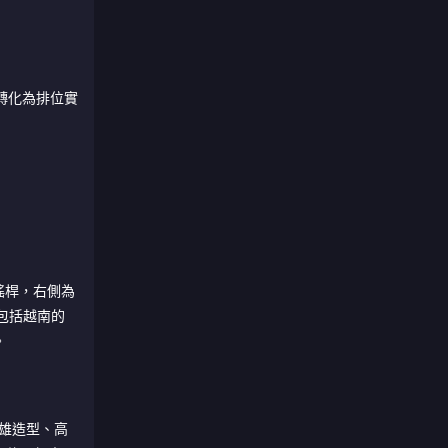
轉化為排位實
擬搖桿，右側為
包括越南的
。
雄造型、高