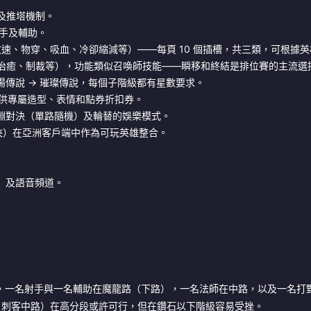
及推塔機制。
手及輔助。
速、物穿、吸血、冷卻縮減等）——每頁 10 個插槽，共三類，可根據英
治癒、制裁等），功能類似召喚師技能——瞬移和終結是排位賽的主流選
 → 戰場傳說 → 璀璨傳說，每個子階級都有星數要求。
供專屬造型、表情和點券折扣券。
、深淵對決（單路隨機）及輪替的娛樂模式。
俠）在亞洲客戶端中作為可玩英雄整合。
）及語音頻道。
，一名射手與一名輔助在魔龍路（下路），一名法師在中路，以及一名打
、刺客中路）在高分段或許可行，但在鑽石以下階級容易受挫。