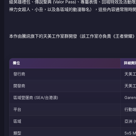
級英雄禮包、傳說聖典 (Valor Pass)、專屬表情、回城特效及活
神力女超人、小丑，以及各區域的動漫聯名），這些內容通常限時
本作由騰訊旗下的天美工作室群開發（該工作室亦負責《王者榮耀》與《決
欄位
詳細資
發行商
天美工
開發商
天美
區域營運商 (SEA/台港澳)
Garen
平台
行動端 (
區域
亞洲 (
類型
5v5