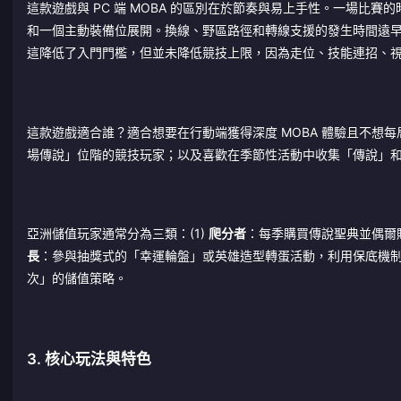
這款遊戲與 PC 端 MOBA 的區別在於節奏與易上手性。一場
和一個主動裝備位展開。換線、野區路徑和轉線支援的發生時間遠早於 PC
這降低了入門門檻，但並未降低競技上限，因為走位、技能連招、
這款遊戲適合誰？適合想要在行動端獲得深度 MOBA 體驗且不想每局
場傳說」位階的競技玩家；以及喜歡在季節性活動中收集「傳說」和
亞洲儲值玩家通常分為三類：(1)
爬分者
：每季購買傳說聖典並偶爾購
長
：參與抽獎式的「幸運輪盤」或英雄造型轉蛋活動，利用保底機
次」的儲值策略。
3. 核心玩法與特色