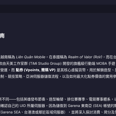
南
：在越南稱為
Liên Quân Mobile
，在泰國稱為
Realm of Valor (RoV)
，而在
作室群 (TiMi Studio Group) 開發的旗艦級行動端 MOBA 手
 營運，而
點券 (Vpoints, 簡稱 VP)
是其核心虛擬貨幣，用於解鎖造型、
機制、競技策略、亞洲伺服器儲值流程，以及如何最大化點券價值的實用
所不同——包括英雄發布節奏、造型輪替、排位賽賽季、電競賽事體系，
己的 UID 所屬伺服器，因為儲值到 Garena 東南亞 (SEA) 帳號
arena SEA、台港澳或鄰近區域伺服器），並將深入探討消費、爬分及