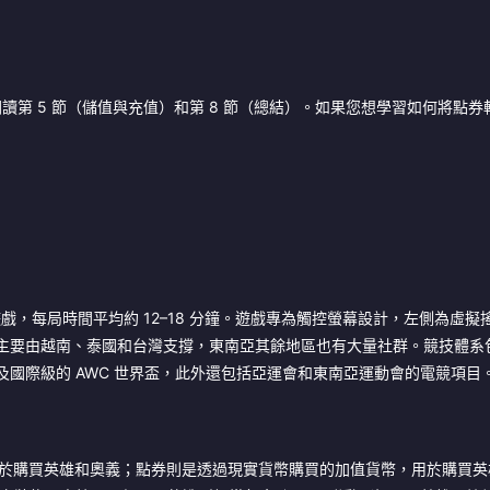
第 5 節（儲值與充值）和第 8 節（總結）。如果您想學習如何將點券
A 遊戲，每局時間平均約 12–18 分鐘。遊戲專為觸控螢幕設計，左側為虛
體，主要由越南、泰國和台灣支撐，東南亞其餘地區也有大量社群。競技體系
，以及國際級的 AWC 世界盃，此外還包括亞運會和東南亞運動會的電競項目
於購買英雄和奧義；點券則是透過現實貨幣購買的加值貨幣，用於購買英