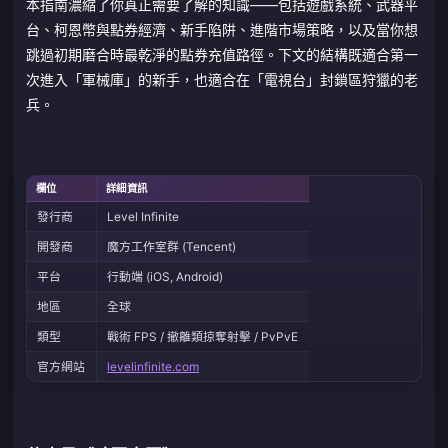
本指南濃縮了你真正需要了解的知識——包括遊戲系統、武器平
台、柯恩幣與點券經濟、新手陷阱、進階市場策略，以及當你想
跳過初期磨合時最乾淨的點券充值路徑。下文的結構既適合第一
次進入「軍械庫」的新手，也適合在「電視台」封鎖區狩獵的老
兵。
欄位
詳細資訊
發行商
Level Infinite
開發商
魔方工作室群 (Tencent)
平台
行動端 (iOS, Android)
地區
全球
類型
戰術 FPS / 撤離類掠奪射擊 / PvPvE
官方網站
levelinfinite.com