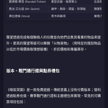
蘭德爾·費雪 (Randall Fisher)
重型武器、後期軍火
在高聲望
喬治·艾比諾 (Mr. Quinn)
護甲、胸掛、頭盔、防彈板
隨著聲望提
弗拉德倫 (Vova)
黑市與雜項
廉價入門
聲望透過完成每個聯絡人的任務並向他們出售其看重的物品來提
升。更高的聲望等級可以解鎖「以物易物」（用特定的搜刮物品
以低於市場價換取理想裝備）、折扣價格和專屬庫存。
版本、戰鬥通行證與點券禮包
《暗區突圍》是一款免費遊戲。傳統意義上沒有付費版本；營利
透過點券充值、賽季戰鬥通行證和主題禮包來實現。常見的可購
買項目包括：