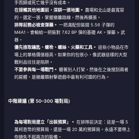
手而歸或死亡幾乎沒有成本。
在接觸其他地圖前，深耕一張地圖。
農場和北山是最寬容
的。選定一張，掌握撤離路線，然後再擴張。
排隊前務必檢查彈藥。
一把滿配但裝錯 5.56 子彈的
M4A1，會輸給一把裝對 7.62 BP 彈的基礎 AK。彈藥 > 武
器。
優先撿取鑰匙、螺栓、螺絲、火藥和工具。
這些小物品在市
場上的單格價值極高。如果你的包很小，像武器這樣的大型
戰利品往往是陷阱。
不要參與每一場戰鬥。
聽著別人打架，然後在之後搜刮兩者
的屍體，是撤離類射擊遊戲中最有利可圖的行為。
中階建議 (第 50–300 場對局)
為每場對局建立「出裝預算」。
在排隊前決定：這是一場 5
萬柯恩幣的預算局，還是一場 20 萬的預算局。永遠不要帶上
你損失不起兩次的裝備。