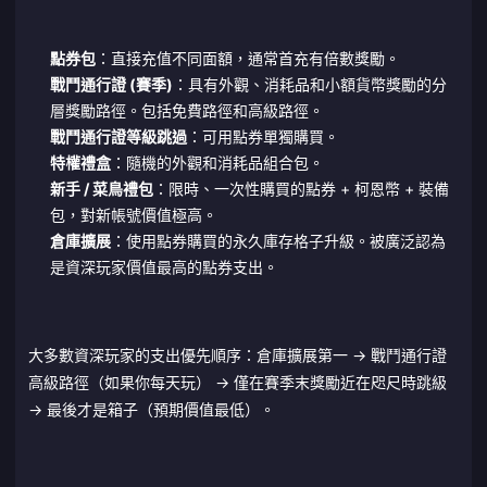
點券包
：直接充值不同面額，通常首充有倍數獎勵。
戰鬥通行證 (賽季)
：具有外觀、消耗品和小額貨幣獎勵的分
層獎勵路徑。包括免費路徑和高級路徑。
戰鬥通行證等級跳過
：可用點券單獨購買。
特權禮盒
：隨機的外觀和消耗品組合包。
新手 / 菜鳥禮包
：限時、一次性購買的點券 + 柯恩幣 + 裝備
包，對新帳號價值極高。
倉庫擴展
：使用點券購買的永久庫存格子升級。被廣泛認為
是資深玩家價值最高的點券支出。
大多數資深玩家的支出優先順序：倉庫擴展第一 → 戰鬥通行證
高級路徑（如果你每天玩） → 僅在賽季末獎勵近在咫尺時跳級
→ 最後才是箱子（預期價值最低）。