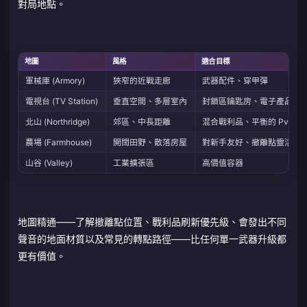
對局地點。
地圖
風格
適合目標
軍械庫 (Armory)
狹窄的近戰走廊
武器配件、穿甲彈
電視台 (TV Station)
垂直空間、多層室內
封鎖區鑰匙房、電子產品
北山 (Northridge)
郊區、中長距離
混合戰利品、平衡的 PvP
農場 (Farmhouse)
開闊田野、散落房屋
對新手友好、撤離點靈活
山谷 (Valley)
工業擴張區
高價值容器
地圖精通——了解撤離點位置、戰利品刷新優先級、會發出不同
聲音的地面材質以及常見的轉點路徑——比任何單一武器升級都
更有價值。