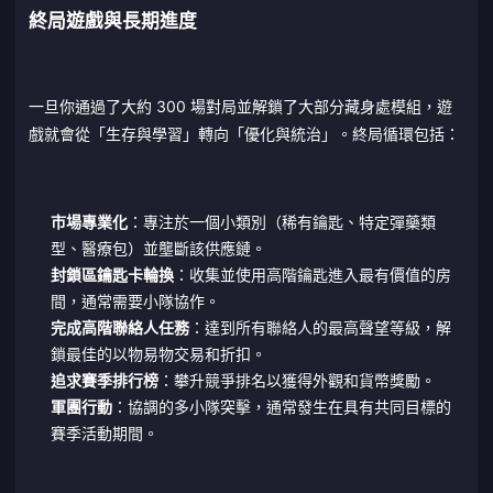
終局遊戲與長期進度
一旦你通過了大約 300 場對局並解鎖了大部分藏身處模組，遊
戲就會從「生存與學習」轉向「優化與統治」。終局循環包括：
市場專業化
：專注於一個小類別（稀有鑰匙、特定彈藥類
型、醫療包）並壟斷該供應鏈。
封鎖區鑰匙卡輪換
：收集並使用高階鑰匙進入最有價值的房
間，通常需要小隊協作。
完成高階聯絡人任務
：達到所有聯絡人的最高聲望等級，解
鎖最佳的以物易物交易和折扣。
追求賽季排行榜
：攀升競爭排名以獲得外觀和貨幣獎勵。
軍團行動
：協調的多小隊突擊，通常發生在具有共同目標的
賽季活動期間。