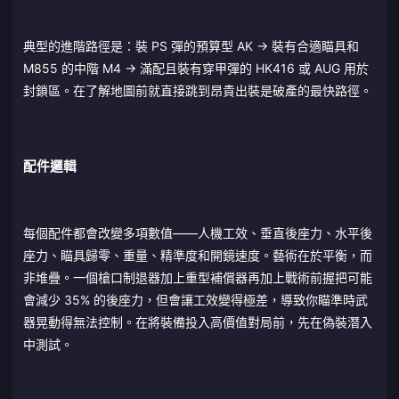
典型的進階路徑是：裝 PS 彈的預算型 AK → 裝有合適瞄具和
M855 的中階 M4 → 滿配且裝有穿甲彈的 HK416 或 AUG 用於
封鎖區。在了解地圖前就直接跳到昂貴出裝是破產的最快路徑。
配件邏輯
每個配件都會改變多項數值——人機工效、垂直後座力、水平後
座力、瞄具歸零、重量、精準度和開鏡速度。藝術在於平衡，而
非堆疊。一個槍口制退器加上重型補償器再加上戰術前握把可能
會減少 35% 的後座力，但會讓工效變得極差，導致你瞄準時武
器晃動得無法控制。在將裝備投入高價值對局前，先在偽裝潛入
中測試。