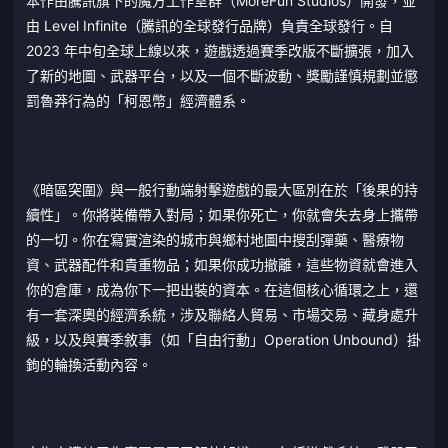
本作由騰訊旗下的魔方工作室群（MoreFun Studios）開發，並
由 Level Infinite（騰訊的全球發行品牌）負責全球發行。自
2023 年中旬全球上線以來，遊戲透過賽季改版不斷擴張，加入
了新的地圖、武器平台，以及一個不斷波動、獎勵謹慎規劃並懲
罰魯莽行為的「柯恩幣」經濟體系。
《暗區突圍》與一般行動端射擊遊戲的最大區別在於「後果的持
續性」。你將裝備帶入對局；如果你死亡，你就會失去身上攜帶
的一切。你在寫實渲染的城市與鄉村地圖中搜刮彈藥、醫療物
資、武器配件和貴重物品；如果你成功撤離，這些物資就會進入
你的倉庫，成為你下一把出裝的資本。在這個核心循環之上，還
有一套深奧的經濟系統，涉及聯絡人貿易、市場交易、藏身處升
級，以及與賽季敘事（如「自由行動」Operation Unbound）掛
鉤的輪換活動內容。