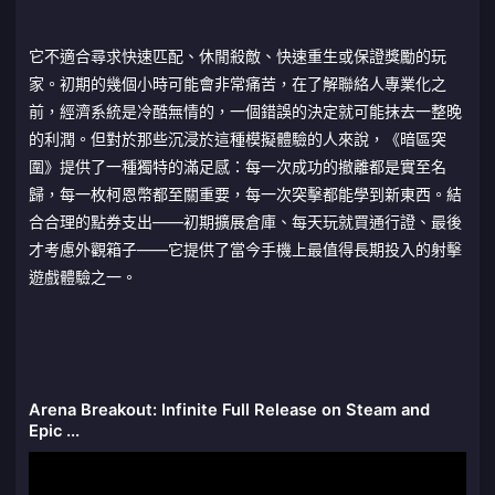
它不適合尋求快速匹配、休閒殺敵、快速重生或保證獎勵的玩
家。初期的幾個小時可能會非常痛苦，在了解聯絡人專業化之
前，經濟系統是冷酷無情的，一個錯誤的決定就可能抹去一整晚
的利潤。但對於那些沉浸於這種模擬體驗的人來說，《暗區突
圍》提供了一種獨特的滿足感：每一次成功的撤離都是實至名
歸，每一枚柯恩幣都至關重要，每一次突擊都能學到新東西。結
合合理的點券支出——初期擴展倉庫、每天玩就買通行證、最後
才考慮外觀箱子——它提供了當今手機上最值得長期投入的射擊
遊戲體驗之一。
Arena Breakout: Infinite Full Release on Steam and
Epic ...