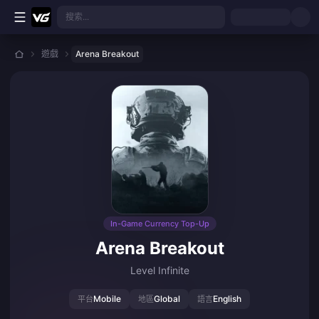
跳至主要內容
搜索...
遊戲
Arena Breakout
In-Game Currency Top-Up
Arena Breakout
Level Infinite
Mobile
Global
English
平台
地區
語言