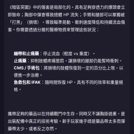
《暗區突圍》中的傷害是局部化的。具有足夠穿透力的爆頭會立
即致命；胸部中彈會導致總體 HP 流失；手臂和腿部可以單獨被
「打黑」（損壞），導致瞄準晃動、衝刺速度降低和持續流血傷
害。你需要透過分層的醫療物資來管理這些狀況：
繃帶和止痛藥
：停止流血（輕度 vs 重度）。
止痛藥
：抑制肢體疼痛懲罰，讓損壞的腿部仍能暫時衝刺。
CMS / 手術包
：將損壞的肢體恢復到一定的百分比上限，以
便進一步治療。
急救包和 IFAK
：隨時間恢復 HP，具有不同的效率和重量規
格。
攜帶足夠的藥品以在持續戰鬥中生存，同時又不讓胸掛過重，是
出裝配備中真正的技術考驗。新手玩家幾乎總是藥品帶太多而彈
藥帶太少，或者反之亦然。