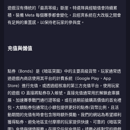
遊戲沒有傳統的「最高等級」斷崖。特遣隊員經驗值會持續累
積，裝備 Meta 每個賽季都會變化，且經濟系統在大改版之間會
有足夠的重置感，以保持老玩家的參與度。
充值與儲值
點券（Bonds）是《暗區突圍》中的主要高級貨幣，玩家通常透
過遊戲內商店使用其平台的計費系統（Google Play、App
Store）進行充值，或透過經核准的第三方充值平台，使用玩家
的遊戲 ID 直接將點券存入帳號。直接充值通常用於解鎖倉庫擴
展、加速賽季戰鬥通行證等級，或在過期前搶購高價值的首充禮
包。大額點券包通常比小額包提供更好的點券/貨幣比例，且活
動期間的充值有時會包含限時額外獎勵。我們的網站為希望順利
獲得點券、避免地區支付摩擦的玩家提供快速、可靠的《暗區突
圍》充值與儲值服務。在提交任何充值前，請務必核對您的遊戲