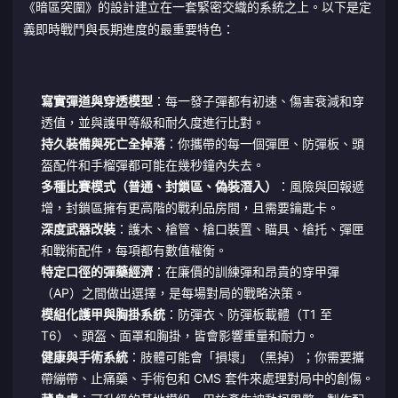
《暗區突圍》的設計建立在一套緊密交織的系統之上。以下是定
義即時戰鬥與長期進度的最重要特色：
寫實彈道與穿透模型
：每一發子彈都有初速、傷害衰減和穿
透值，並與護甲等級和耐久度進行比對。
持久裝備與死亡全掉落
：你攜帶的每一個彈匣、防彈板、頭
盔配件和手榴彈都可能在幾秒鐘內失去。
多種比賽模式（普通、封鎖區、偽裝潛入）
：風險與回報遞
增，封鎖區擁有更高階的戰利品房間，且需要鑰匙卡。
深度武器改裝
：護木、槍管、槍口裝置、瞄具、槍托、彈匣
和戰術配件，每項都有數值權衡。
特定口徑的彈藥經濟
：在廉價的訓練彈和昂貴的穿甲彈
（AP）之間做出選擇，是每場對局的戰略決策。
模組化護甲與胸掛系統
：防彈衣、防彈板載體（T1 至
T6）、頭盔、面罩和胸掛，皆會影響重量和耐力。
健康與手術系統
：肢體可能會「損壞」（黑掉）；你需要攜
帶繃帶、止痛藥、手術包和 CMS 套件來處理對局中的創傷。