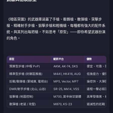
《暗區突圍》的武器庫涵蓋了手槍、衝鋒槍、散彈槍、突擊步
槍、精確射手步槍、狙擊步槍和輕機槍，每種都有強大的配件系
統。與其列出每把槍，不如思考「原型」——即你希望武器扮演
的角色。
原型
範例平台
優勢
預算型步槍 (中程 PvP)
AKM, AK-74, SKS
便宜、可靠、彈藥
精準型步槍 (封鎖區推進)
M4A1, HK416, AUG
低後座力、優秀的
近戰/衝鋒槍 (軍械庫, 電視台)
MP5, Vector, MP7
操控快、大彈匣、
DMR/射手步槍 (北山, 山谷)
SR-25, Mk14, VSS
遠程一擊必殺潛力
狙擊槍 (地圖控制)
M700, 莫辛納甘變體
高單發傷害、補槍
散彈槍 (老鼠 / 攻堅)
M870, KS-23
毀滅性的近戰、穿