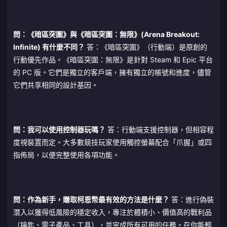
問：《暗區突圍》與《暗區突圍：無限》(Arena Breakout:
Infinite) 有什麼不同？
答：《暗區突圍》（行動端）是原創的
行動優先作品。《暗區突圍：無限》是針對 Steam 和 Epic 平台
的 PC 版。它們是獨立的客戶端，擁有獨立的帳號和進度，儘管
它們共享相同的設計基因。
問：我可以使用控制器玩嗎？
答：行動端支援控制器，但相容程
度視裝置而定。大多數競技玩家使用觸控螢幕配合「爪握」或四
指佈局，以便完整使用各項功能。
問：作為新手，賺取柯恩幣最有效的方法是什麼？
答：進行偽裝
潛入以獲得低風險的穩定收入，專注於體積小、價值高的戰利品
（鑰匙、電子產品、工具），並完成所有可用的任務。在你能輕