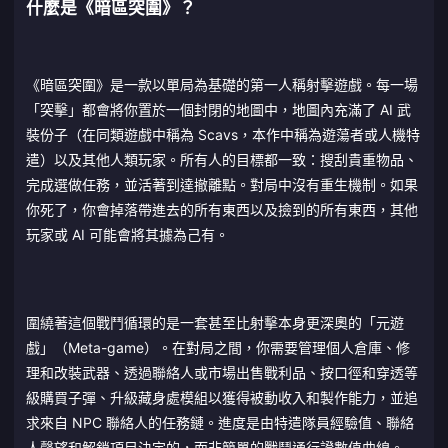
什麼是《暗區突圍》？
《暗區突圍》是一款以單局為基礎的第一人稱射擊遊戲。每一場
「突擊」都會將你置於一個封閉的地圖中，地圖內充滿了 AI 武
裝份子（在同類遊戲中稱為 Scavs，本作中稱為遊蕩者或人機特
遣）以及其他人類玩家。所有人的目標都一致：搜刮貴重物品、
完成選做任務，並活著到達撤離點。對局中沒有重生機制。如果
你死了，你會掉落帶進去的所有東西以及撿到的所有東西，其他
玩家或 AI 可能會將其據為己有。
圍繞著這個戰鬥循環的是一套甚至比射擊本身更深奧的「元遊
戲」（Meta-game）。在對局之間，你需要管理個人倉庫、修
理和改裝武器、透過聯絡人或市場出售戰利品、按口徑和穿透等
級購買子彈、升級藏身處模組以獲得被動收入和製作能力，並追
求來自 NPC 聯絡人的任務鏈。進度是由特遣隊員經驗值、聯絡
人聲望和解鎖項目決定的，而非簡單的戰鬥通行證數值曲線。