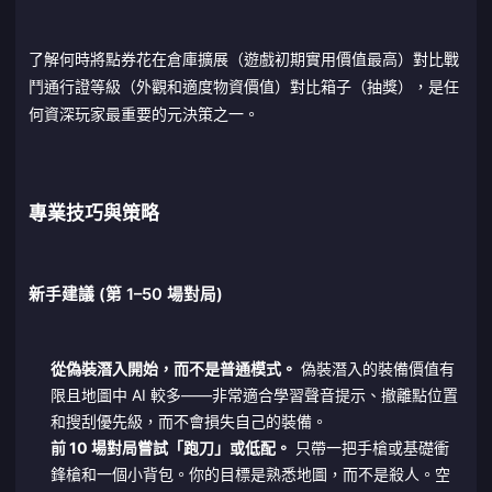
了解何時將點券花在倉庫擴展（遊戲初期實用價值最高）對比戰
鬥通行證等級（外觀和適度物資價值）對比箱子（抽獎），是任
何資深玩家最重要的元決策之一。
專業技巧與策略
新手建議 (第 1–50 場對局)
從偽裝潛入開始，而不是普通模式。
偽裝潛入的裝備價值有
限且地圖中 AI 較多——非常適合學習聲音提示、撤離點位置
和搜刮優先級，而不會損失自己的裝備。
前 10 場對局嘗試「跑刀」或低配。
只帶一把手槍或基礎衝
鋒槍和一個小背包。你的目標是熟悉地圖，而不是殺人。空