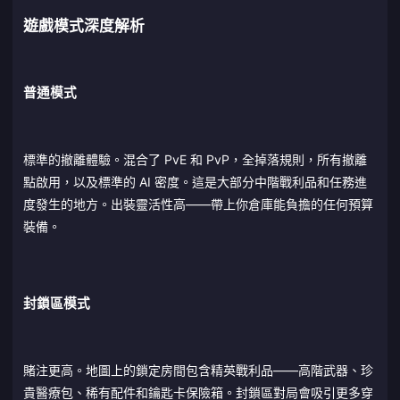
遊戲模式深度解析
普通模式
標準的撤離體驗。混合了 PvE 和 PvP，全掉落規則，所有撤離
點啟用，以及標準的 AI 密度。這是大部分中階戰利品和任務進
度發生的地方。出裝靈活性高——帶上你倉庫能負擔的任何預算
裝備。
封鎖區模式
賭注更高。地圖上的鎖定房間包含精英戰利品——高階武器、珍
貴醫療包、稀有配件和鑰匙卡保險箱。封鎖區對局會吸引更多穿