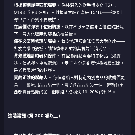
根據預期護甲匹配彈藥。
偽裝潛入的對手很少穿 T5+；
M193 或 PS 彈即可。封鎖區大廳到處是 T5/T6——請帶上
穿甲彈，否則不要硬拼。
在廉價防彈衣下使用胸掛
，以在不提高裝備死亡價值的狀況
下，最大化彈匣和藥品的攜帶量。
僅在必要時修理防彈板。
每次修理都會降低最大耐久度——
對於高階陶瓷板，請謹慎修理並將其視為半消耗品。
背熟撤離計時器和條件。
有些撤離點需要特定物品（如鑰
匙、信號彈、車載電池）。走了 4 分鐘卻發現撤離點沒開，
是老兵最常犯的錯誤。
賣給正確的聯絡人。
每個聯絡人對特定類別物品的收購價更
高——醫療用品賣給一個，電子產品賣給另一個。把所有東
西都賣給點開的第一個聯絡人會損失 10–20% 的利潤。
進階建議 (第 300 場以上)