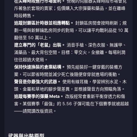
在尖峰時段進行市場套利。
傍晚的伺服器尖峰時段市場會充
斥著急於套現的賣家；低價購入大宗彈藥和藥品，並在離峰
時段轉售。
追蹤封鎖區計時器並相應轉點。
封鎖區房間會按時刷新；規
劃一場與新鮮鑰匙房同步的對局，可以讓平均戰利品從 10 萬
翻倍至 50 萬以上。
建立專門的「老鼠」出裝。
消音手槍、深色衣服、無護甲、
滿藥品、最大背包空間。目標：零交火，全撤離。每場利潤
往往超過大佬局。
保持快速換裝的倉庫結構。
預先組裝好一鍵穿戴的裝備方
案，可以節省時間並減少死亡後隨便穿穿就進場的衝動。
聲音是你最強大的武器。
使用有線耳機，學習辨別水泥、木
頭、金屬和草地的腳步聲差異，並根據聲音方向預瞄角落。
追蹤每賽季的彈藥 Meta。
改版經常會重新平衡穿透力和傷
害。某個賽季「最強」的 5.56 子彈可能在下個賽季就被超越
——請閱讀改版資訊。
武器與出裝原型