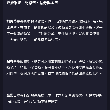
經濟系統：柯恩幣、點券與金幣
柯恩幣
是遊戲中的軟貨幣。你可以透過向聯絡人出售戰利品、完
成任務、在市場上倒賣物品以及從被動藏身處模組中獲得。幾乎
每一個遊戲決策——買什麼彈藥、穿什麼護甲、是否冒險使用
「大佬」裝備——都是柯恩幣決策。
點券
是高級貨幣。點券可以用於購買戰鬥通行證等級、解鎖外觀
箱子和「特權」保險箱、擴展倉庫格子，以及按受控匯率兌換成
柯恩幣。你可以透過充值、特定禮包和限時活動獎勵獲得點券。
金幣
出現在特定的高級禮包中，作為特定高級優惠和特殊禮包的
輔助代幣，在特定活動中補充點券。