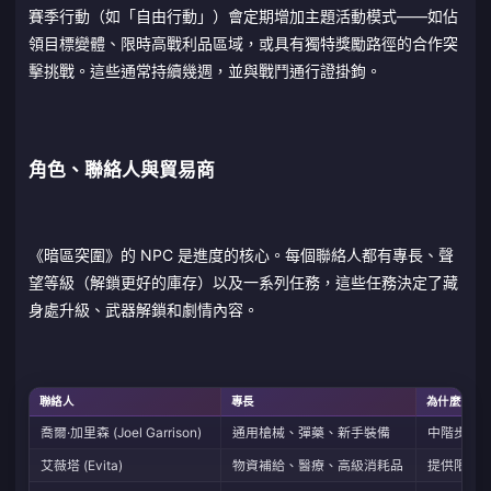
賽季行動（如「自由行動」）會定期增加主題活動模式——如佔
領目標變體、限時高戰利品區域，或具有獨特獎勵路徑的合作突
擊挑戰。這些通常持續幾週，並與戰鬥通行證掛鉤。
角色、聯絡人與貿易商
《暗區突圍》的 NPC 是進度的核心。每個聯絡人都有專長、聲
望等級（解鎖更好的庫存）以及一系列任務，這些任務決定了藏
身處升級、武器解鎖和劇情內容。
聯絡人
專長
為什麼重要
喬爾·加里森 (Joel Garrison)
通用槍械、彈藥、新手裝備
中階步槍和
艾薇塔 (Evita)
物資補給、醫療、高級消耗品
提供限時