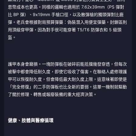
恩幣成本也更高。同樣的邏輯也適用於 7.62x39mm（PS 彈對
比 BP 彈）、9x19mm 手槍口徑，以及散彈槍的獨頭彈對比鹿
彈。老兵會根據對局預算彈藥：偽裝潛入用便宜彈藥，封鎖區則
用頂級穿甲彈，因為對手很可能穿著 T5/T6 防彈衣和 5 級頭
盔。
護甲本身會磨損。一塊防彈板在破碎前能抵擋幾發穿透，但每次
被擊中都會降低耐久度，即使它吸收了傷害。在聯絡人處修理護
甲可以恢復耐久度，但會降低最大耐久度上限，這意味著即使是
「完全修復」的二手防彈板也比全新的要弱。這單一機制就驅動
了關於修理、轉售或報廢裝備的重大經濟決策。
健康、肢體與醫療循環