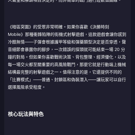
《暗區突圍》的受眾非常明確。如果你喜歡《決勝時刻
Mobile》那種衝鋒陷陣的街機式射擊遊戲，這款遊戲會讓你感到
冷酷無情——子彈會根據護甲等級和彈藥類型決定是否穿透，聲
音細節會暴露你的腳步，一次錯誤的探頭就可能結束一場 20 分
鐘的對局。但如果你喜歡戰術決策、背包整理、經濟優化，以及
每一場交火都至關重要的高風險戰鬥，那麼它就是行動端上機械
結構最完整的射擊遊戲之一。值得注意的是，它還提供不同的
「比賽模式」——普通、封鎖區和偽裝潛入——讓玩家可以自行
選擇風險承受程度。
核心玩法與特色