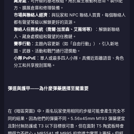
藏身處
：可升級的基地模組，用於產生被動柯恩幣、製作配
方、擴展倉庫和修理裝備。
市場與聯絡人經濟
：與玩家和 NPC 聯絡人買賣，每個聯絡人
都有聲望等級以解鎖更好的貨源。
聯絡人任務系統（喬爾·加里森、艾薇塔等）
：解鎖新聯絡
人、藏身處模組和聲望的任務鏈。
賽季行動
：主題內容更新（如「自由行動」），引入新地
圖、武器、活動和戰鬥通行證獎勵。
小隊 PvPvE
：單人或最多四人小隊，具備近距離語音、角色
分工和共享搜刮策略。
彈道與護甲——為什麼彈藥選擇至關重要
在《暗區突圍》中，兩名玩家使用相同的步槍可能會產生完全不
同的結果，因為他們的彈藥不同。5.56x45mm M193 彈藥便宜
且對付無防護或 T3 以下目標很可靠，但在面對 T5 陶瓷板時會
顯得力不從心。M855A1 或 M995 的穿透力實質上更好，但柯