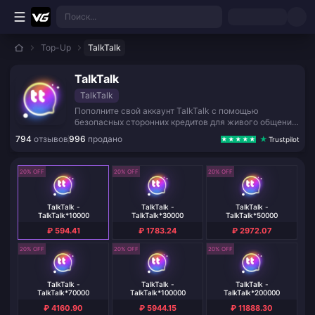
Перейти к основному контенту
Поиск...
Top-Up
TalkTalk
TalkTalk
TalkTalk
Пополните свой аккаунт TalkTalk с помощью
безопасных сторонних кредитов для живого общения
и социальных развлечений.
794
отзывов
996
продано
Trustpilot
20% OFF
20% OFF
20% OFF
TalkTalk -
TalkTalk -
TalkTalk -
TalkTalk*10000
TalkTalk*30000
TalkTalk*50000
₽ 594.41
₽ 1783.24
₽ 2972.07
20% OFF
20% OFF
20% OFF
TalkTalk -
TalkTalk -
TalkTalk -
TalkTalk*70000
TalkTalk*100000
TalkTalk*200000
₽ 4160.90
₽ 5944.15
₽ 11888.30