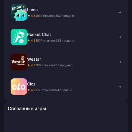
Lama
→
★ 4.54
912 отзывов
502 продано
Pocket Chat
→
★ 4.39
877 отзывов
683 продано
Westar
→
★ 4.9
700 отзывов
763 продано
Cloz
→
★ 4.2
877 отзывов
974 продано
Связанные игры