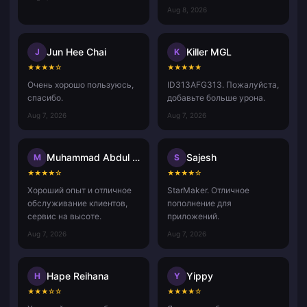
Aug 8, 2026
Jun Hee Chai
Killer MGL
J
K
★
★
★
★
☆
★
★
★
★
★
Очень хорошо пользуюсь,
ID313AFG313. Пожалуйста,
спасибо.
добавьте больше урона.
Aug 7, 2026
Aug 7, 2026
Muhammad Abdul Aziz Misdan
Sajesh
M
S
★
★
★
★
☆
★
★
★
★
☆
Хороший опыт и отличное
StarMaker. Отличное
обслуживание клиентов,
пополнение для
сервис на высоте.
приложений.
Aug 7, 2026
Aug 7, 2026
Hape Reihana
Yippy
H
Y
★
★
★
☆
☆
★
★
★
★
☆