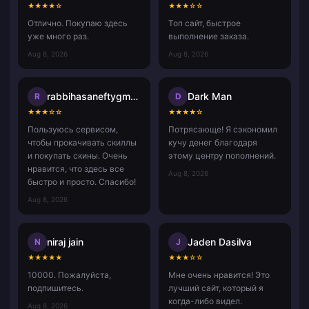
★
★
★
★
☆
★
★
★
☆
☆
Отлично. Покупаю здесь
Топ сайт, быстрое
уже много раз.
выполнение заказа.
Aug 8, 2026
Aug 8, 2026
rabbihasaneftygmail.com
Dark Man
R
D
★
★
★
☆
☆
★
★
★
★
☆
Пользуюсь сервисом,
Потрясающе! Я сэкономил
чтобы прокачивать скиллы
кучу денег благодаря
и покупать скины. Очень
этому центру пополнений.
нравится, что здесь все
Aug 8, 2026
быстро и просто. Спасибо!
Aug 8, 2026
niraj jain
Jaden Dasilva
N
J
★
★
★
★
★
★
★
★
☆
☆
10000. Пожалуйста,
Мне очень нравится! Это
подпишитесь.
лучший сайт, который я
когда-либо видел.
Aug 8, 2026