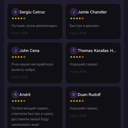
Sergiu Catruc
Jamie Chandler
S
J
★
★
★
★
☆
★
★
★
★
☆
Лучшие, всем рекомендую.
Быстро и дешево.
Aug 6, 2026
Aug 6, 2026
John Cena
Thomas Karalias Hammerica
J
T
★
★
★
★
☆
★
★
★
★
☆
Я не нашел нигерийскую
Хороший сервис.
валюту найра.
Aug 6, 2026
Aug 6, 2026
Andrii
Duan Rudolf
A
D
★
★
★
★
☆
★
★
★
★
☆
Потрясающий сервис,
Хороший сервис.
ответили быстро и сразу
Aug 5, 2026
доставили заказ! Буду
заказывать еще!