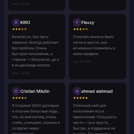
Aug 5, 2026
KIRO
Flexzy
K
F
★
★
★
☆
☆
★
★
★
☆
☆
Безопасно, быстро и
Покупать монеты было
надежно. Всегда работает
легко и просто, они
без проблем. Очень
мгновенно появились в
быстрое пополнение, а
моем профиле.
главное — безопасно, да и
Aug 4, 2026
в их дискорде весело.
Aug 5, 2026
Cristian Milutin
ahmad alahmad
C
A
★
★
★
★
☆
★
★
★
★
★
Я потратил 5000 долларов
Отличный сайт для
и получил бонусные коды,
пополнения игр и
что, на мой взгляд, очень
приложений. Пользуюсь
слабо, учитывая, сколько я
часто — все просто,
потратил через
быстро, а поддержка на
приложение.
высоте. Так держать!