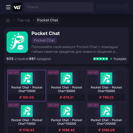
Перейти к основному контенту
Поиск...
Top-Up
Pocket Chat
Pocket Chat
Pocket Chat
Пополняйте свой аккаунт Pocket Chat с помощью
гибких пакетов кредитов для живого общения и
социальных развлечений.
605
отзывов
981
продано
Trustpilot
20% OFF
20% OFF
20% OFF
Pocket Chat - Pocket
Pocket Chat - Pocket
Pocket Chat - Pocket
Chat*10000
Chat*30000
Chat*50000
₽ 160.00
₽ 479.21
₽ 799.22
20% OFF
20% OFF
20% OFF
Pocket Chat - Pocket
Pocket Chat - Pocket
Pocket Chat - Pocket
Chat*70000
Chat*100000
Chat*200000
₽ 1118.43
₽ 1598.44
₽ 3196.08