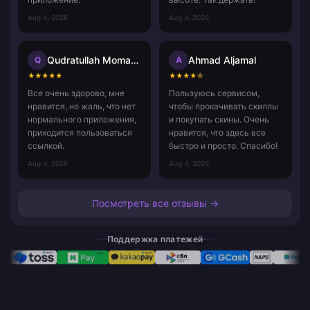
Aug 4, 2026
Aug 4, 2026
Qudratullah Momand
Ahmad Aljamal
Q
A
★
★
★
★
★
★
★
★
★
☆
Все очень здорово, мне
Пользуюсь сервисом,
нравится, но жаль, что нет
чтобы прокачивать скиллы
нормального приложения,
и покупать скины. Очень
приходится пользоваться
нравится, что здесь все
ссылкой.
быстро и просто. Спасибо!
Aug 4, 2026
Aug 4, 2026
Посмотреть все отзывы →
Поддержка платежей