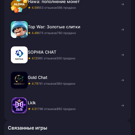
Hawa: пополнение монет
→
★ 4.59
853 отзывов
566 продано
Top War: Золотые слитки
→
★ 4.49
675 отзывов
760 продано
SOPHIA CHAT
→
★ 4.12
985 отзывов
500 продано
Gold Chat
→
★ 4.79
741 отзывов
584 продано
Lklk
→
★ 4.51
796 отзывов
892 продано
Связанные игры