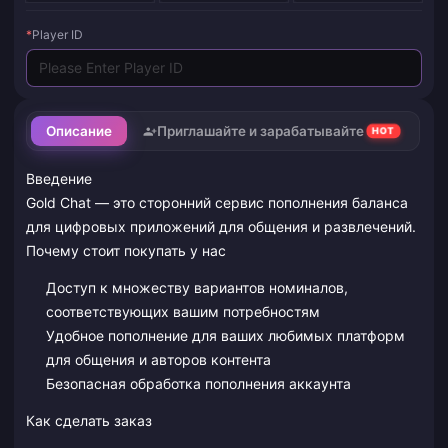
*
Player ID
Описание
Приглашайте и зарабатывайте
HOT
Введение
Gold Chat — это сторонний сервис пополнения баланса
для цифровых приложений для общения и развлечений.
Почему стоит покупать у нас
Доступ к множеству вариантов номиналов,
соответствующих вашим потребностям
Удобное пополнение для ваших любимых платформ
для общения и авторов контента
Безопасная обработка пополнения аккаунта
Как сделать заказ