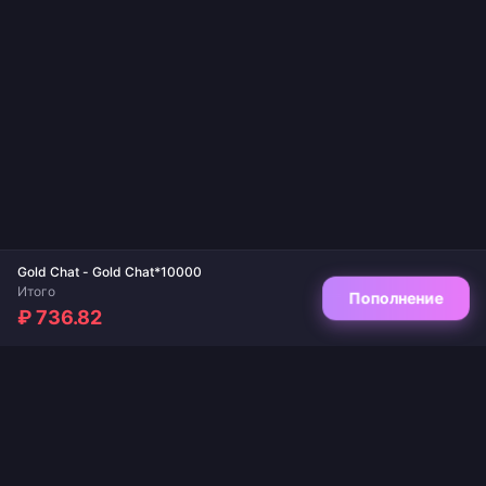
Gold Chat - Gold Chat*10000
Итого
Пополнение
₽ 736.82