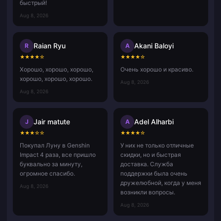
быстрый!
Aug 8, 2026
Raian Ryu
Akani Baloyi
R
A
★
★
★
★
☆
★
★
★
★
☆
Хорошо, хорошо, хорошо,
Очень хорошо и красиво.
хорошо, хорошо, хорошо.
Aug 8, 2026
Aug 8, 2026
Jair matute
Adel Alharbi
J
A
★
★
★
☆
☆
★
★
★
★
☆
Покупал Луну в Genshin
У них не только отличные
Impact 4 раза, все пришло
скидки, но и быстрая
буквально за минуту,
доставка. Служба
огромное спасибо.
поддержки была очень
дружелюбной, когда у меня
Aug 8, 2026
возникли вопросы.
Aug 8, 2026