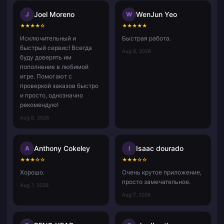
Joel Moreno
WenJun Yeo
J
W
★
★
★
★
☆
★
★
★
★
★
Исключительный и
Быстрая работа.
быстрый сервис! Всегда
Aug 8, 2026
буду доверять им
пополнение в любимой
игре. Помогают с
проверкой заказов быстро
и просто, однозначно
рекомендую!
Aug 8, 2026
Anthony Cokeley
Isaac dourado
A
I
★
★
★
☆
☆
★
★
★
☆
☆
Хорошо.
Очень крутое приложение,
просто замечательное.
Aug 7, 2026
Aug 7, 2026