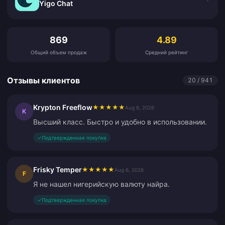
Yigo Chat
Отзывы клиентов
869
4.89
Общий объем продаж
Средний рейтинг
Отзывы клиентов
20 / 941
Krypton Freeflow
★
★
★
★
★
Aug 6, 2026
K
Высший класс. Быстро и удобно в использовании.
✓
Подтвержденная покупка
Frisky Temper
★
★
★
★
★
Aug 6, 2026
F
Я не нашел нигерийскую валюту найра.
✓
Подтвержденная покупка