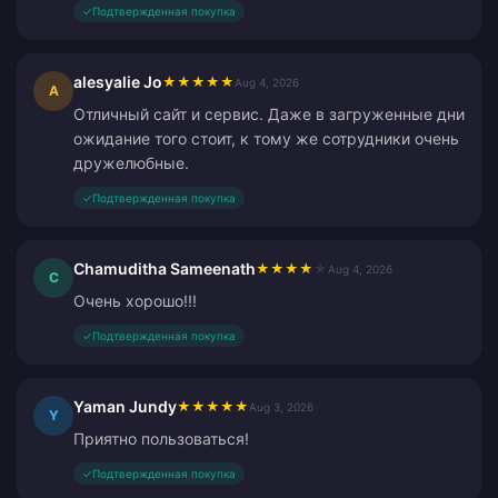
✓
Подтвержденная покупка
alesyalie Jo
★
★
★
★
★
Aug 4, 2026
A
Отличный сайт и сервис. Даже в загруженные дни
ожидание того стоит, к тому же сотрудники очень
дружелюбные.
✓
Подтвержденная покупка
Chamuditha Sameenath
★
★
★
★
★
Aug 4, 2026
C
Очень хорошо!!!
✓
Подтвержденная покупка
Yaman Jundy
★
★
★
★
★
Aug 3, 2026
Y
Приятно пользоваться!
✓
Подтвержденная покупка