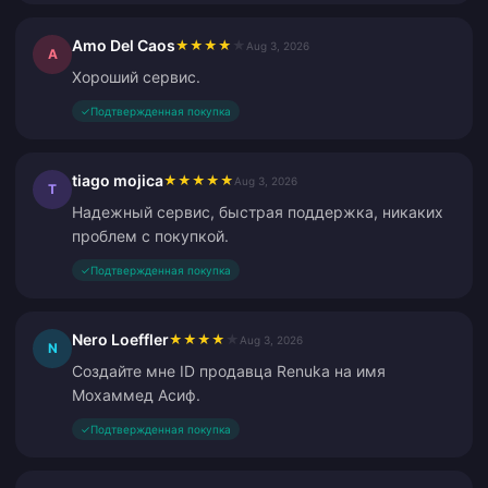
Amo Del Caos
★
★
★
★
★
Aug 3, 2026
A
Хороший сервис.
✓
Подтвержденная покупка
tiago mojica
★
★
★
★
★
Aug 3, 2026
T
Надежный сервис, быстрая поддержка, никаких
проблем с покупкой.
✓
Подтвержденная покупка
Nero Loeffler
★
★
★
★
★
Aug 3, 2026
N
Создайте мне ID продавца Renuka на имя
Мохаммед Асиф.
✓
Подтвержденная покупка