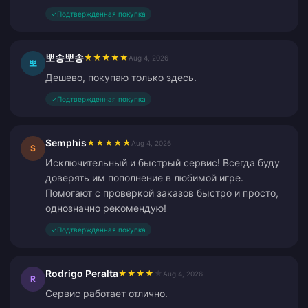
✓
Подтвержденная покупка
뽀송뽀송
★
★
★
★
★
Aug 4, 2026
뽀
Дешево, покупаю только здесь.
✓
Подтвержденная покупка
Semphis
★
★
★
★
★
Aug 4, 2026
S
Исключительный и быстрый сервис! Всегда буду
доверять им пополнение в любимой игре.
Помогают с проверкой заказов быстро и просто,
однозначно рекомендую!
✓
Подтвержденная покупка
Rodrigo Peralta
★
★
★
★
★
Aug 4, 2026
R
Сервис работает отлично.