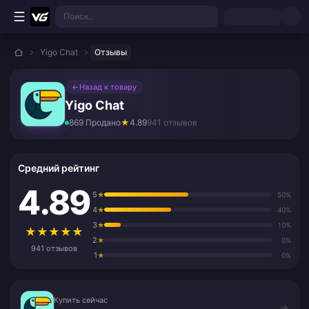
Перейти к основному контенту
Поиск...
Yigo Chat
Отзывы
←
Назад к товару
Yigo Chat
869 Продано
★
4.89
941 отзывов
Средний рейтинг
4.89
5
★
50%
4
★
40%
3
★
10%
★
★
★
★
★
2
★
0%
941 отзывов
1
★
0%
Купить сейчас
Купить сейчас
→