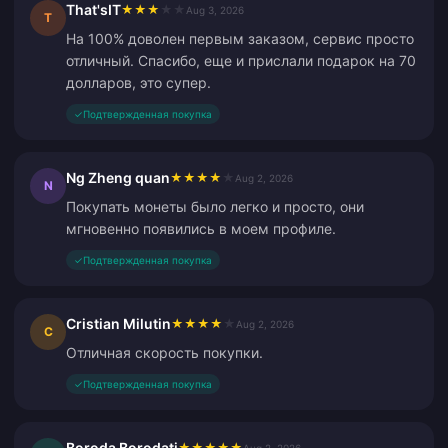
That'sIT
★
★
★
★
★
Aug 3, 2026
T
На 100% доволен первым заказом, сервис просто
отличный. Спасибо, еще и прислали подарок на 70
долларов, это супер.
✓
Подтвержденная покупка
Ng Zheng quan
★
★
★
★
★
Aug 2, 2026
N
Покупать монеты было легко и просто, они
мгновенно появились в моем профиле.
✓
Подтвержденная покупка
Cristian Milutin
★
★
★
★
★
Aug 2, 2026
C
Отличная скорость покупки.
✓
Подтвержденная покупка
Boroda Borodati
★
★
★
★
★