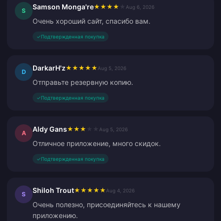
Samson Monga're
★
★
★
★
★
Aug 6, 2026
S
Очень хороший сайт, спасибо вам.
✓
Подтвержденная покупка
DarkarH'z
★
★
★
★
★
Aug 5, 2026
D
Отправьте резервную копию.
✓
Подтвержденная покупка
Aldy Gans
★
★
★
★
★
Aug 5, 2026
A
Отличное приложение, много скидок.
✓
Подтвержденная покупка
Shiloh Trout
★
★
★
★
★
Aug 4, 2026
S
Очень полезно, присоединяйтесь к нашему
приложению.