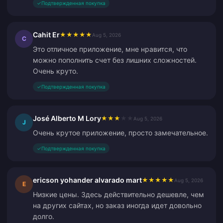
✓
Подтвержденная покупка
Cahit Er
★
★
★
★
★
Aug 5, 2026
C
Это отличное приложение, мне нравится, что
можно пополнить счет без лишних сложностей.
Очень круто.
✓
Подтвержденная покупка
José Alberto M Lory
★
★
★
★
★
Aug 5, 2026
J
Очень крутое приложение, просто замечательное.
✓
Подтвержденная покупка
ericson yohander alvarado mart
★
★
★
★
★
Aug 5, 2026
E
Низкие цены. Здесь действительно дешевле, чем
на других сайтах, но заказ иногда идет довольно
долго.