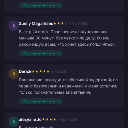
✓
Подтвержденная покупка
Suelly Magalhães
★
★
★
★
★
Aug 5, 2026
S
Быстрый ответ. Пополнение аккаунта заняло
меньше 30 минут. Все четко и по делу. Очень
рекомендую всем, кто хочет здесь пополняться.
✓
Подтвержденная покупка
Derick
★
★
★
★
★
Aug 4, 2026
D
Пополнение приходит с небольшой задержкой, но
сервис безопасный и надежный, у меня остались
только положительные впечатления.
✓
Подтвержденная покупка
alesyalie Jo
★
★
★
★
★
Aug 4, 2026
A
Быстро и дешево.