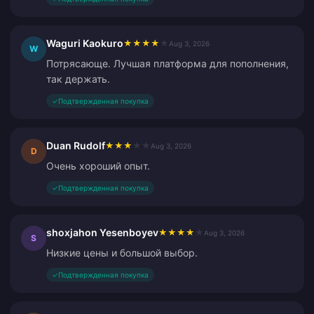
Waguri Kaokuro
★
★
★
★
★
Aug 3, 2026
W
Потрясающе. Лучшая платформа для пополнения,
так держать.
✓
Подтвержденная покупка
Duan Rudolf
★
★
★
★
★
Aug 3, 2026
D
Очень хороший опыт.
✓
Подтвержденная покупка
shoxjahon Yesenboyev
★
★
★
★
★
Aug 3, 2026
S
Низкие цены и большой выбор.
✓
Подтвержденная покупка