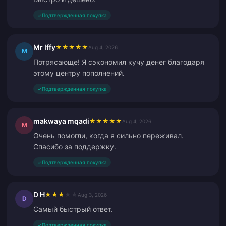
✓
Подтвержденная покупка
Mr Iffy
★
★
★
★
★
Aug 4, 2026
M
Потрясающе! Я сэкономил кучу денег благодаря
этому центру пополнений.
✓
Подтвержденная покупка
makwaya mqadi
★
★
★
★
★
Aug 4, 2026
M
Очень помогли, когда я сильно переживал.
Спасибо за поддержку.
✓
Подтвержденная покупка
D H
★
★
★
★
★
Aug 3, 2026
D
Самый быстрый ответ.
✓
Подтвержденная покупка