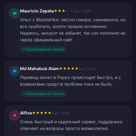
Mauricio Zapata
★
★
★
★
★
Aug 7, 2026
M
Опыт с Bloodstrike: честно говоря, сомневался, но
все сработало, золото пришло мгновенно.
Надеюсь, аккаунт не забанят, так как пополнял не
через официальный сайт.
✓
Подтвержденная покупка
Md Mahabub Alam
★
★
★
★
★
Aug 7, 2026
M
Перевод монет в Poppo происходит быстро, и с
возвратами средств проблем пока не было.
✓
Подтвержденная покупка
Alfiva
★
★
★
★
★
Aug 7, 2026
A
Очень быстрый и надежный сервис, поддержка
отвечает на вопросы просто великолепно.