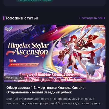
✓
Подтвержденная покупка
Похожие статьи
Посмотреть все
2026-05-22
Обзор версии 4.3: Мортенакс Клинок, Химеко:
Отправление и новый Звездный рубеж
Star Rail стремительно несется к очередному двухпатчевому
циклу, и специальная программа 4.3 принесла достаточно утечек,
тизеров способностей и бесплатных кодов, чтобы поддерживать