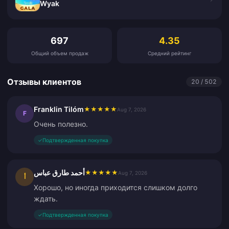
Wyak
Отзывы клиентов
697
4.35
Общий объем продаж
Средний рейтинг
Отзывы клиентов
20 / 502
Franklin Tilóm
★
★
★
★
★
Aug 7, 2026
F
Очень полезно.
✓
Подтвержденная покупка
أحمد طارق عباس
★
★
★
★
★
Aug 7, 2026
أ
Хорошо, но иногда приходится слишком долго
ждать.
✓
Подтвержденная покупка