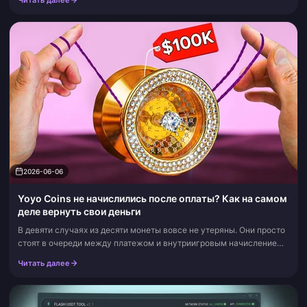
Читать далее
закладки: мы обновляем информацию о лимитах магазина,
ограничениях по очкам и условиях участия по мере продвижения
события.
2026-06-06
Yoyo Coins не начислились после оплаты? Как на самом
деле вернуть свои деньги
В девяти случаях из десяти монеты вовсе не утеряны. Они просто
стоят в очереди между платежом и внутриигровым начислением,
поэтому в первые 24 часа требуется терпение, а не чарджбэк.
Читать далее
Большинство кр...