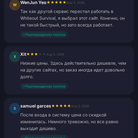
WenJun Yeo
★
★
★
★
★
Aug 3, 2026
W
Так как другой сервис перестал работать в
Whiteout Survival, я выбрал этот сайт. Конечно, он
не такой быстрый, но зато всегда работает.
✓
Подтвержденная покупка
Xit
★
★
★
★
★
Aug 3, 2026
X
Низкие цены. Здесь действительно дешевле, чем
на других сайтах, но заказ иногда идет довольно
долго.
✓
Подтвержденная покупка
samuel garces
★
★
★
★
★
Aug 3, 2026
S
После входа в систему цена со скидкой
изменилась. Немного тревожно, но все равно
выходит дешево.