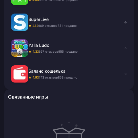
SuperLive
→
★ 4.14
909 отзывов
781 продано
Yalla Ludo
→
★ 4.33
657 отзывов
955 продано
Баланс кошелька
→
★ 4.93
743 отзывов
853 продано
Связанные игры