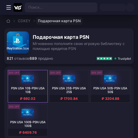
Перейти к основному контенту
Поиск...
CDKEY
Подарочная карта PSN
Подарочная карта PSN
Мгновенно пополните свою игровую библиотеку с
помощью кредитов PSN
821
отзывов
689
продано
Trustpilot
30% OFF
30% OFF
30% OFF
PSN USA 10$-PSN USA
PSN USA 25$-PSN USA
PSN USA 50$-PSN USA
10$
25$
50$
₽ 692.02
₽ 1700.84
₽ 3204.88
30% OFF
PSN USA 100$-PSN USA
100$
₽ 6409.76