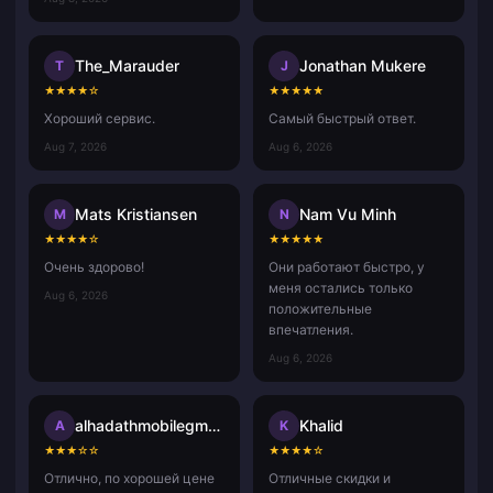
The_Marauder
Jonathan Mukere
T
J
★
★
★
★
☆
★
★
★
★
★
Хороший сервис.
Самый быстрый ответ.
Aug 7, 2026
Aug 6, 2026
Mats Kristiansen
Nam Vu Minh
M
N
★
★
★
★
☆
★
★
★
★
★
Очень здорово!
Они работают быстро, у
меня остались только
Aug 6, 2026
положительные
впечатления.
Aug 6, 2026
alhadathmobilegmail.com
Khalid
A
K
★
★
★
☆
☆
★
★
★
★
☆
Отлично, по хорошей цене
Отличные скидки и