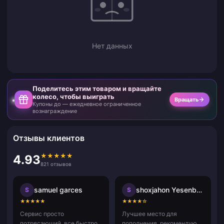
Нет данных
Поделитесь этим товаром и вращайте
колесо, чтобы выиграть
Вращать
Купоны до — ежедневное ограниченное
вознаграждение
Отзывы клиентов
★
★
★
★
★
4.93
821 отзывов
samuel garces
shoxjahon Yesenboyev
S
S
★
★
★
★
★
★
★
★
★
☆
Сервис просто
Лучшее место для
потрясающий, все быстро,
пополнения, рекомендую