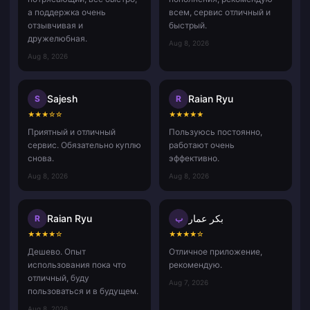
а поддержка очень
всем, сервис отличный и
отзывчивая и
быстрый.
дружелюбная.
Aug 8, 2026
Aug 8, 2026
Sajesh
Raian Ryu
S
R
★
★
★
☆
☆
★
★
★
★
★
Приятный и отличный
Пользуюсь постоянно,
сервис. Обязательно куплю
работают очень
снова.
эффективно.
Aug 8, 2026
Aug 8, 2026
Raian Ryu
بكر عمار
R
ب
★
★
★
★
☆
★
★
★
★
☆
Дешево. Опыт
Отличное приложение,
использования пока что
рекомендую.
отличный, буду
Aug 7, 2026
пользоваться и в будущем.
Aug 8, 2026