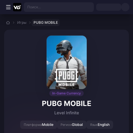
Перейти к основному контенту
Поиск...
Игры
PUBG MOBILE
In-Game Currency
PUBG MOBILE
Level Infinite
Mobile
Global
English
Платформа
Регион
Язык