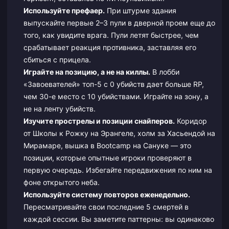
Используйте префаер.
При штурме здания
выпускайте первые 2–3 пули в дверной проем еще до
того, как увидите врага. Пули летят быстрее, чем
срабатывает реакция противника, заставляя его
сбиться с прицела.
Играйте на позицию, а не на киллы.
В лобби
«Завоевателей» топ-5 с 0 убийств дает больше RP,
чем 30-е место с 10 убийствами. Играйте на зону, а
не на ленту убийств.
Изучите прострелы и позиции снайперов.
Коридор
от Школы к Рожку на Эрангеле, холм за Хасьендой на
Мирамаре, вышка в Bootcamp на Сануке — это
позиции, которые опытные игроки проверяют в
первую очередь. Избегайте передвижения по ним на
фоне открытого неба.
Используйте систему повторов еженедельно.
Пересматривайте свои последние 5 смертей в
каждой сессии. Вы заметите паттерны: вы одинаково