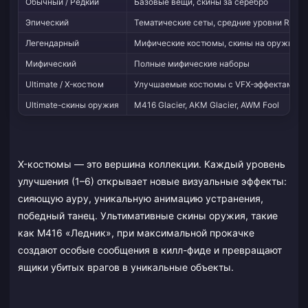
Обычный / Редкий
Базовые вещи, скины за серебро
Эпический
Тематические сеты, средние уровни RP
Легендарный
Мифические костюмы, скины на оружие
Мифический
Полные мифические наборы
Ultimate / X-костюм
Улучшаемые костюмы с VFX-эффектами
Ultimate-скины оружия
M416 Glacier, AKM Glacier, AWM Fool
X-костюмы — это вершина коллекции. Каждый уровень
улучшения (1–6) открывает новые визуальные эффекты:
сияющую ауру, уникальную анимацию устранения,
победный танец. Ультимативные скины оружия, такие
как M416 «Ледник», при максимальной прокачке
создают особые сообщения в килл-фиде и превращают
ящики убитых врагов в уникальные объекты.