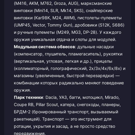
(M416, AKM, M762, Groza, AUG), марксманские
винтовки (Mini14, SLR, Mk14, SKS), снайперские
винтовки (Kar98K, M24, AWM), пистолеты-пулеметы
(UMP45, Vector, Tommy Gun), дробовики (S12K, S686)
и ручные пулеметы (M249, MG3, DP-28). У каждого
оружия уникальная отдача и слоты для модулей.
Модульная система обвесов
: дульные насадки
(компенсатор, глушитель, пламегаситель), рукоятки
(вертикальная, угловая, легкая и др.), прицелы
(коллиматорный, голографический, 2x/3x/4x/6x/8x) и
магазины (увеличенные, быстрой перезарядки) —
комбинации которых радикально меняют поведение
оружия.
Парк техники
: Dacia, УАЗ, багги, мотоцикл, Mirado,
Coupe RB, Pillar Scout, катера, снегоходы, планеры,
БРДМ-2 (бронированный транспорт, вызываемый
ракетницей). Транспорт — это инструмент для
ротации, укрытия и засад, а не просто средство
передвижения.