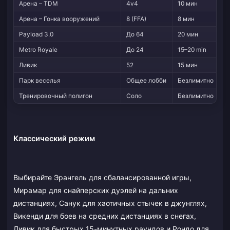
Арена – TDM
4v4
10 мин
Арена – Гонка вооружений
8 (FFA)
8 мин
Payload 3.0
До 64
20 мин
Metro Royale
До 24
15–20 min
Ливик
52
15 мин
Парк веселья
Общее лобби
Безлимитно
Тренировочный полигон
Соло
Безлимитно
Классический режим
Выбирайте Эрангель для сбалансированной игры,
Мирамар для снайперских дуэлей на дальних
дистанциях, Санук для хаотичных стычек в джунглях,
Викенди для боев на средних дистанциях в снегах,
Ливик для быстрых 15-минутных раундов и Рондо для