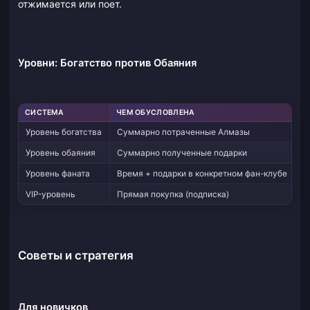
отжимается или поет.
Уровни: Богатство против Обаяния
СИСТЕМА
ЧЕМ ОБУСЛОВЛЕНА
К
Уровень богатства
Суммарно потраченные Алмазы
Ц
Уровень обаяния
Суммарно полученные подарки
Ц
Уровень фаната
Время + подарки в конкретном фан-клубе
З
VIP-уровень
Прямая покупка (подписка)
К
Советы и стратегия
Для новичков