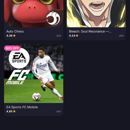
Auto Chess
Bleach: Soul Resonance —
пополнение Lingyu и наборы
★
★
4.38
4.24
604
890
30% OFF
EA Sports FC Mobile
★
4.85
664