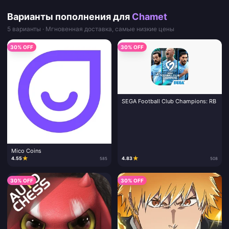
Варианты пополнения для
Chamet
5 варианты · Мгновенная доставка, самые низкие цены
30% OFF
30% OFF
SEGA Football Club Champions: RB
Mico Coins
★
★
4.55
4.83
585
508
30% OFF
30% OFF