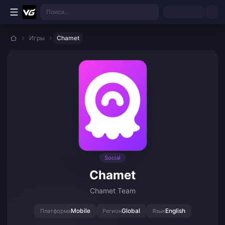
Перейти к основному контенту
Поиск...
Игры
Chamet
Social
Chamet
Chamet Team
Mobile
Global
English
Платформа
Регион
Язык