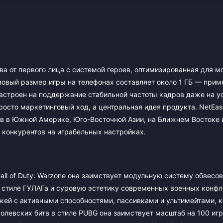
битва от первого лица с системой героев, оптимизированная для 
зовый размер игры на телефонах составляет около 1 ГБ — прим
настроен на поддержание стабильной частоты кадров даже на у
просто маркетинговый ход, а центральная идея продукта. NetEa
ов в Южной Америке, Юго-Восточной Азии, на Ближнем Востоке 
х конкурентов на играбельных настройках.
all of Duty: Warzone она заимствует модульную систему обвесов
 стиле ГУЛАГа и суровую эстетику современных военных конфл
жей с активными способностями, пассивками и ультимейтами, 
левских битв в стиле PUBG она заимствует масштаб на 100 игр