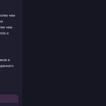
более чем
на
лее чем
nds и
имов и
еденного