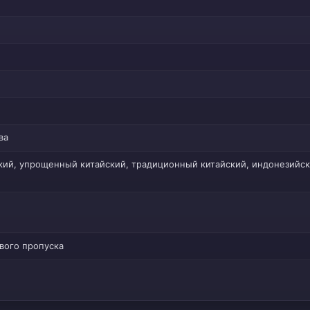
ва
ский, упрощенный китайский, традиционный китайский, индонезийск
евого пропуска