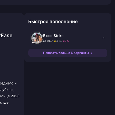
Быстрое пополнение
tEase
Blood Strike
→
от $0.91
★
4.64
-30%
Показать больше 5 варианты →
реднего и
глубины,
 конце 2023
, где