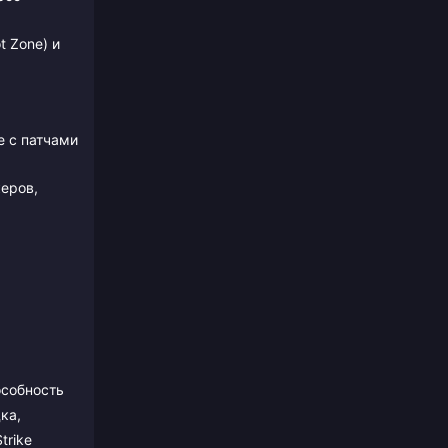
t Zone) и
 с патчами
еров,
особность
ка,
trike