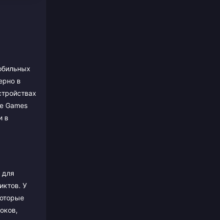
мобильных
ерно в
стройствах
se Games
и в
 для
иктов. У
которые
оков,