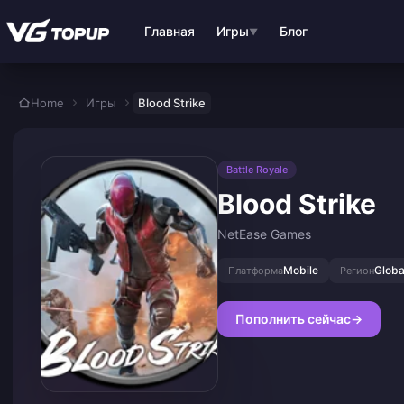
Перейти к основному контенту
Главная
Игры
Блог
▼
Home
Игры
Blood Strike
Battle Royale
Blood Strike
NetEase Games
Mobile
Globa
Платформа
Регион
Пополнить сейчас
→