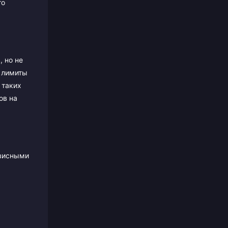
го
, но не
е лимиты
 таких
ов на
рвисными