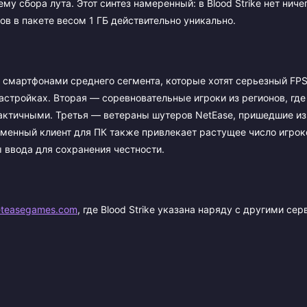
 сбора лута. Этот синтез намеренный: в Blood Strike нет ниче
ов в пакете весом 1 ГБ действительно уникально.
о смартфонами среднего сегмента, которые хотят серьезный FPS
астройках. Вторая — соревновательные игроки из регионов, гд
актичными. Третья — ветераны шутеров NetEase, пришедшие из
форменный клиент для ПК также привлекает растущее число игрок
 ввода для сохранения честности.
eteasegames.com
, где Blood Strike указана наряду с другими се