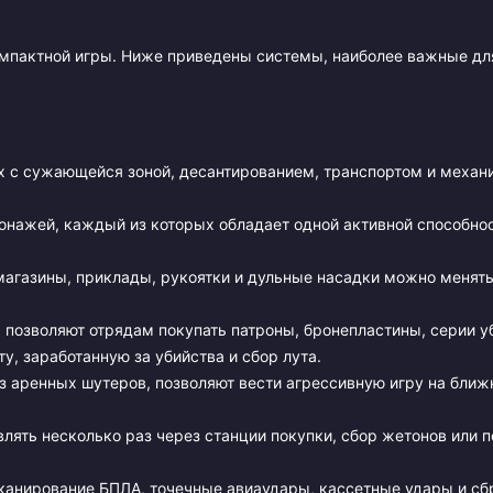
компактной игры. Ниже приведены системы, наиболее важные дл
х с сужающейся зоной, десантированием, транспортом и механ
онажей, каждый из которых обладает одной активной способно
агазины, приклады, рукоятки и дульные насадки можно менять
, позволяют отрядам покупать патроны, бронепластины, серии у
, заработанную за убийства и сбор лута.
з аренных шутеров, позволяют вести агрессивную игру на ближ
ть несколько раз через станции покупки, сбор жетонов или п
сканирование БПЛА, точечные авиаудары, кассетные удары и сб