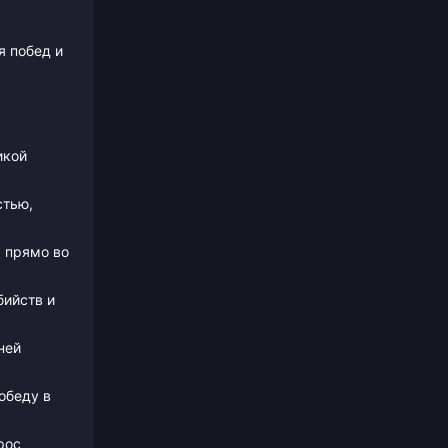
я побед и
икой
стью,
 прямо во
бийств и
ней
обеду в
рос