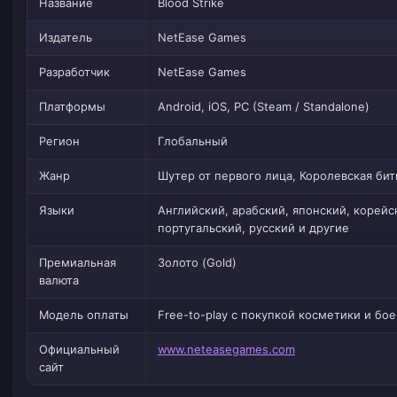
Название
Blood Strike
Издатель
NetEase Games
Разработчик
NetEase Games
Платформы
Android, iOS, PC (Steam / Standalone)
Регион
Глобальный
Жанр
Шутер от первого лица, Королевская бит
Языки
Английский, арабский, японский, корей
португальский, русский и другие
Премиальная
Золото (Gold)
валюта
Модель оплаты
Free-to-play с покупкой косметики и бо
Официальный
www.neteasegames.com
сайт