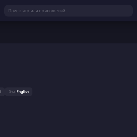
Поиск игр или приложений...
l
English
Язык