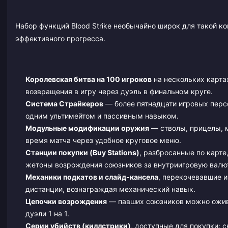
Набор функций Blood Strike необычайно широк для такой 
эффективного прогресса.
Королевская битва на 100 игроков
на нескольких карта
возвращения в игру через дуэль в финальном круге.
Система Страйкеров
— более пятнадцати игровых перс
одним ультимейтом и пассивным навыком.
Модульные модификации оружия
— стволы, прицелы, м
время матча через удобное круговое меню.
Станции покупки (Buy Stations)
, разбросанные по карте
жетоны возрождения союзников за внутриигровую валюту
Механики подкатов и слайд-кансела
, перекочевавшие и
дистанции, вознаграждая механический навык.
Цепочки возрождения
— павших союзников можно оживля
дуэли 1 на 1.
Серии убийств (киллстрики)
, доступные для покупки: 