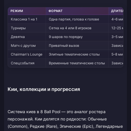
РЕЖИМ
ФОРМАТ
ДЛИТЕЛЬН
Классика 1 на 1
Одна партия, голова к голове
4–6 минут
Турниры
Сетка на 4 или 8 игроков
12–25 мину
Девятка
9 шаров по порядку
3–5 минут
Матч с другом
Приватный вызов
Зависит от
Chairman's Lounge
Элитные тематические столы
5–8 минут
Спецсобытия
Временные тематические столы
Зависит от
Кии, коллекции и прогрессия
Система киев в 8 Ball Pool — это аналог ростера
персонажей. Кии делятся по редкости: Обычные
(Common), Редкие (Rare), Эпические (Epic), Легендарные