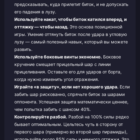
предсказывать, куда прилетит биток, и не допускать
его падения в лузу.
Используйте накат, чтобы биток катился вперед, и
оттяжку — чтобы назад.
Это основа позиционной
игры. Умение оттянуть биток после удара в угловую
лузу — самый полезный навык, который вы можете
развить.
Используйте боковые винты экономно.
Боковое
кручение смещает прицельный шар с линии
прицеливания. Оставьте его для ударов от борта,
когда нужно изменить угол отражения.
Играйте «в защиту», если нет хорошего удара.
Если
забить шар рискованно, спрячьте биток за шарами
оппонента. Успешная защита математически ценнее,
чем попытка забить с шансом 40%.
Контролируйте разбой.
Разбой на 100% силы редко
бывает оптимальным. Цельтесь чуть в сторону от
первого шара (примерно во второй шар пирамиды),
используйте около 85% силы и немного оттяжки. Это