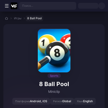
Перейти к основному контенту
Поиск...
Игры
8 Ball Pool
Sports
8 Ball Pool
Miniclip
Android, iOS
Global
English
Платформа
Регион
Язык