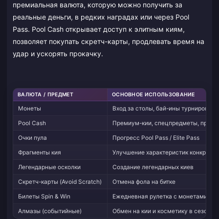
премиальная валюта, которую можно получить за
реальные деньги, в редких наградах или через Pool
Pass. Pool Cash открывает доступ к элитным киям,
позволяет покупать скретч-карты, продлевать время на
удар и ускорять прокачку.
ВАЛЮТА / ПРЕДМЕТ
ОСНОВНОЕ ИСПОЛЬЗОВАНИЕ
Монеты
Вход за столы, бай-ины турниров, п
Pool Cash
Премиум-кии, спецпредметы, продле
Очки пула
Прогресс Pool Pass / Elite Pass
Фрагменты кия
Улучшение характеристик конкретны
Легендарные осколки
Создание легендарных киев
Скретч-карты (Avoid Scratch)
Отмена фола на битке
Билеты Spin & Win
Ежедневная рулетка с монетами/кэ
Алмазы (событийные)
Обмен на кии и косметику в сезонны