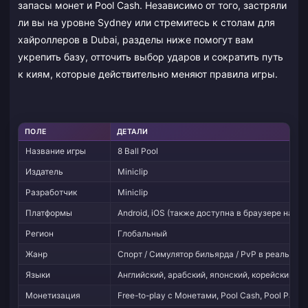
запасы монет и Pool Cash. Независимо от того, застряли
ли вы на уровне Sydney или стремитесь к столам для
хайроллеров в Dubai, разделы ниже помогут вам
укрепить базу, отточить выбор ударов и сократить путь
к киям, которые действительно меняют правила игры.
ПОЛЕ
ДЕТАЛИ
Название игры
8 Ball Pool
Издатель
Miniclip
Разработчик
Miniclip
Платформы
Android, iOS (также доступна в браузере на Mini
Регион
Глобальный
Жанр
Спорт / Симулятор бильярда / PvP в реальном
Языки
Английский, арабский, японский, корейский, кит
Монетизация
Free-to-play с Монетами, Pool Cash, Pool Pass, E