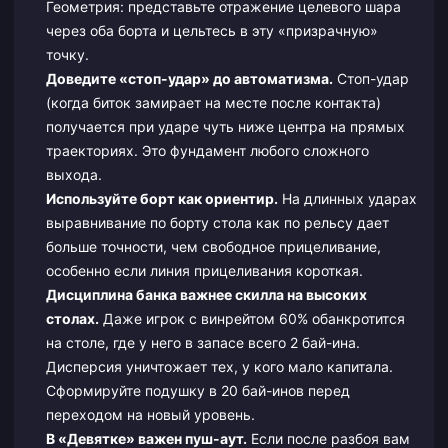
Геометрия: представьте отражение целевого шара
через оба борта и цельтесь в эту «призрачную»
точку.
Доведите «стоп-удар» до автоматизма.
Стоп-удар
(когда биток замирает на месте после контакта)
получается при ударе чуть ниже центра на прямых
траекториях. Это фундамент любого сложного
выхода.
Используйте борт как ориентир.
На длинных ударах
выравнивание по борту стола как по рельсу дает
больше точности, чем свободное прицеливание,
особенно если линия прицеливания короткая.
Дисциплина банка важнее скилла на высоких
столах.
Даже игрок с винрейтом 60% обанкротится
на столе, где у него в запасе всего 2 бай-ина.
Дисперсия уничтожает тех, у кого мало капитала.
Сформируйте подушку в 20 бай-инов перед
переходом на новый уровень.
В «Девятке» важен пуш-аут.
Если после разбоя вам