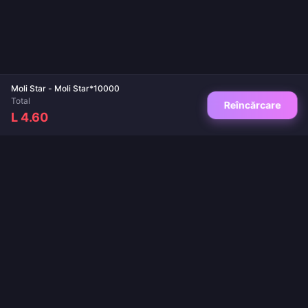
Moli Star - Moli Star*10000
Total
Reîncărcare
L 4.60
Destinația ta de încredere pentru reîncărcări de jocuri și aplicații live. Livrare
instantanee, plăți securizate și cele mai bune prețuri garantate.
URMĂREȘTE-NE