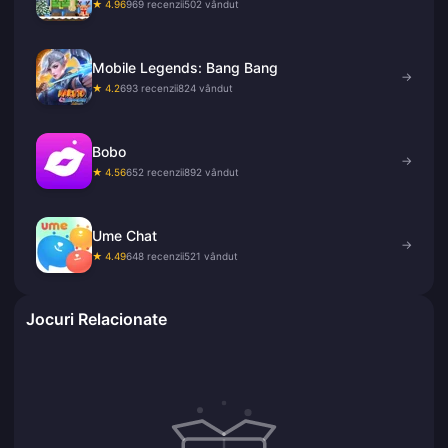
★ 4.96
969 recenzii
502 vândut
Mobile Legends: Bang Bang
→
★ 4.2
693 recenzii
824 vândut
Bobo
→
★ 4.56
652 recenzii
892 vândut
Ume Chat
→
★ 4.49
648 recenzii
521 vândut
Jocuri Relacionate