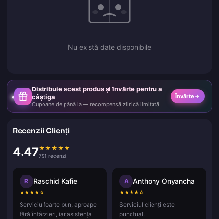
Nu există date disponibile
Distribuie acest produs și învârte pentru a
câștiga
Învârte
Cupoane de până la — recompensă zilnică limitată
Recenzii Clienți
★
★
★
★
★
4.47
791 recenzii
Raschid Kafie
Anthony Onyancha
R
A
★
★
★
★
☆
★
★
★
★
☆
Serviciu foarte bun, aproape
Serviciul clienți este
fără întârzieri, iar asistența
punctual.