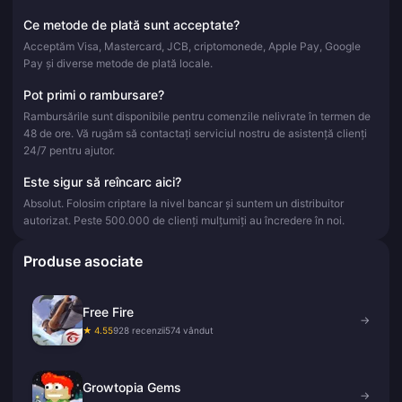
Ce metode de plată sunt acceptate?
Acceptăm Visa, Mastercard, JCB, criptomonede, Apple Pay, Google
Pay și diverse metode de plată locale.
Pot primi o rambursare?
Rambursările sunt disponibile pentru comenzile nelivrate în termen de
48 de ore. Vă rugăm să contactați serviciul nostru de asistență clienți
24/7 pentru ajutor.
Este sigur să reîncarc aici?
Absolut. Folosim criptare la nivel bancar și suntem un distribuitor
autorizat. Peste 500.000 de clienți mulțumiți au încredere în noi.
Produse asociate
Free Fire
→
★ 4.55
928 recenzii
574 vândut
Growtopia Gems
→