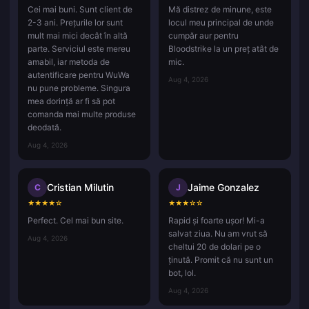
Cei mai buni. Sunt client de
Mă distrez de minune, este
2-3 ani. Prețurile lor sunt
locul meu principal de unde
mult mai mici decât în altă
cumpăr aur pentru
parte. Serviciul este mereu
Bloodstrike la un preț atât de
amabil, iar metoda de
mic.
autentificare pentru WuWa
Aug 4, 2026
nu pune probleme. Singura
mea dorință ar fi să pot
comanda mai multe produse
deodată.
Aug 4, 2026
Cristian Milutin
Jaime Gonzalez
C
J
★
★
★
★
☆
★
★
★
☆
☆
Perfect. Cel mai bun site.
Rapid și foarte ușor! Mi-a
salvat ziua. Nu am vrut să
Aug 4, 2026
cheltui 20 de dolari pe o
ținută. Promit că nu sunt un
bot, lol.
Aug 4, 2026