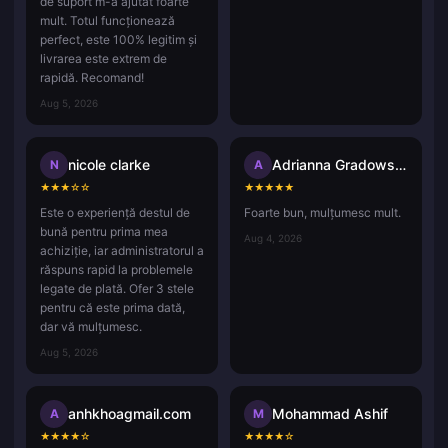
de suport m-a ajutat foarte
mult. Totul funcționează
perfect, este 100% legitim și
livrarea este extrem de
rapidă. Recomand!
Aug 5, 2026
nicole clarke
Adrianna Gradowska
N
A
★
★
★
☆
☆
★
★
★
★
★
Este o experiență destul de
Foarte bun, mulțumesc mult.
bună pentru prima mea
Aug 4, 2026
achiziție, iar administratorul a
răspuns rapid la problemele
legate de plată. Ofer 3 stele
pentru că este prima dată,
dar vă mulțumesc.
Aug 5, 2026
anhkhoagmail.com
Mohammad Ashif
A
M
★
★
★
★
☆
★
★
★
★
☆