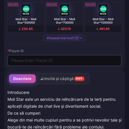
20% OFF
20% OFF
20% OFF
Moli Star - Moli
Moli Star - Moli
Moli Star - Moli
Star*500000
Star*700000
Star*1000000
L 230.85
L 323.15
L 461.65
Afișează mai mult
+1
*
Player ID
Descriere
Invită și câștigă
HOT
Introducere
Moli Star este un serviciu de reîncărcare de la terți pentru
aplicații digitale de chat live și divertisment social.
De ce să cumperi
Alege din mai multe cupiuri pentru a se potrivi nevoilor tale și
bucură-te de reîncărcări fără probleme ale contului.