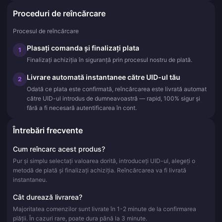
Proceduri de reîncărcare
Procesul de reîncărcare
Plasați comanda și finalizați plata
1
Finalizați achiziția în siguranță prin procesul nostru de plată.
Livrare automată instantanee către UID-ul tău
2
Odată ce plata este confirmată, reîncărcarea este livrată automat
către UID-ul introdus de dumneavoastră — rapid, 100% sigur și
fără a fi necesară autentificarea în cont.
Întrebări frecvente
Cum reîncarc acest produs?
Pur și simplu selectați valoarea dorită, introduceți UID-ul, alegeți o
metodă de plată și finalizați achiziția. Reîncărcarea va fi livrată
instantaneu.
Cât durează livrarea?
Majoritatea comenzilor sunt livrate în 1-2 minute de la confirmarea
plății. În cazuri rare, poate dura până la 3 minute.