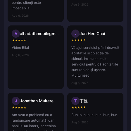
pentru clienți este
Aug 6, 2026
impecabilă.
Aug 6, 2026
alhadathmobilegmail.com
Jun Hee Chai
A
J
★
★
★
★
★
★
★
★
★
☆
Video Bilal
Vă ajut serviciul și îmi dezvolt
abilitățile și colecția de
Aug 6, 2026
skinuri. Îmi place mult
serviciul pentru că achizițiile
sunt rapide și ușoare.
Mulțumesc.
Aug 6, 2026
Jonathan Mukere
丁昱
J
丁
★
★
★
★
☆
★
★
★
★
★
Am avut o problemă cu o
Bun, bun, bun, bun, bun, bun.
rambursare automată, dar
Aug 5, 2026
banii s-au întors, iar echipa