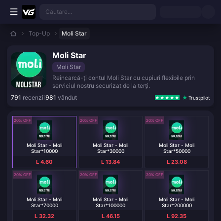
Treci la conținutul principal
Căutare...
Top-Up
Moli Star
Moli Star
Moli Star
Reîncarcă-ți contul Moli Star cu cupiuri flexibile prin
serviciul nostru securizat de la terți.
791
recenzii
981
vândut
Trustpilot
20% OFF
20% OFF
20% OFF
Moli Star - Moli
Moli Star - Moli
Moli Star - Moli
Star*10000
Star*30000
Star*50000
L 4.60
L 13.84
L 23.08
20% OFF
20% OFF
20% OFF
Moli Star - Moli
Moli Star - Moli
Moli Star - Moli
Star*70000
Star*100000
Star*200000
L 32.32
L 46.15
L 92.35