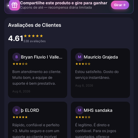
Compartilhe este produto e gire para ganhar
Girar
Cupons de até — recompensa diária limitada
Avaliações de Clientes
★
★
★
★
★
4.61
538 avaliações
Bryan Fluvio I Vallecer
Mauricio Grajeda
B
M
★
★
★
☆
☆
★
★
★
☆
☆
Bom atendimento ao cliente.
Estou satisfeito. Gosto do
Muito bom, a equipe de
serviço instantâneo.
suporte é bem prestativa.
Aug 6, 2026
Aug 6, 2026
þ ELORD
MHS sandaka
Þ
M
★
★
★
★
★
★
★
★
☆
☆
Rápido, confiável e perfeito
É legítimo. É direto e
<3. Muito seguro e com um
confiável. Para os jogos
suporte ao cliente incrível
suportados, oferece