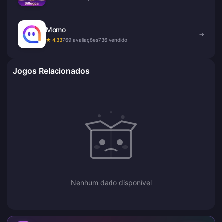
Momo
→
★ 4.33
769 avaliações
736 vendido
Jogos Relacionados
Nenhum dado disponível