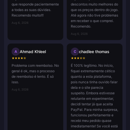
que responde pacientemente
descontos muito melhores do
a todas as suas dúvidas.
que os preços dentro do jogo.
Recomendo muito!!!
Até agora não tive problemas
em receber o que comprei.
Aug 6, 2026
Recomendo.
Aug 6, 2026
Ahmad Khleel
chadlee thomas
A
C
★
★
★
★
☆
★
★
★
☆
☆
Problema com reembolso. No
É 100% legítimo. No início,
geral é ok, mas o processo
fiquei extremamente cético
de reembolso é lento. É só
quanto a esta plataforma,
isso.
pois nunca tinha ouvido falar
dela e o site parecia
Aug 6, 2026
suspeito. Embora estivesse
relutante em experimentar,
decidi tentar já que aceita
PayPal. Para minha surpresa,
funcionou perfeitamente e
recebi meu pedido quase
imediatamente! Se você está