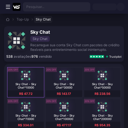
Ir para o conteúdo principal
Pesquisar...
Top-Up
Sky Chat
Sky Chat
Sky Chat
Recarregue sua conta Sky Chat com pacotes de crédito
flexíveis para entretenimento social ininterrupto.
538
avaliações
976
vendido
Trustpilot
20% OFF
20% OFF
20% OFF
Sky Chat - Sky
Sky Chat - Sky
Sky Chat - Sky
Chat*10000
Chat*30000
Chat*50000
R$ 47.72
R$ 143.17
R$ 238.56
20% OFF
20% OFF
20% OFF
Sky Chat - Sky
Sky Chat - Sky
Sky Chat - Sky
Chat*70000
Chat*100000
Chat*200000
R$ 334.01
R$ 477.17
R$ 954.35