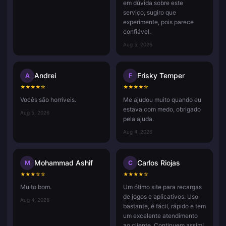
em dúvida sobre este
serviço, sugiro que
experimente, pois parece
confiável.
Aug 5, 2026
Andrei
Frisky Temper
A
F
★
★
★
★
☆
★
★
★
★
☆
Vocês são horríveis.
Me ajudou muito quando eu
estava com medo, obrigado
Aug 5, 2026
pela ajuda.
Aug 4, 2026
Mohammad Ashif
Carlos Riojas
M
C
★
★
★
☆
☆
★
★
★
★
☆
Muito bom.
Um ótimo site para recargas
de jogos e aplicativos. Uso
Aug 4, 2026
bastante, é fácil, rápido e tem
um excelente atendimento
ao cliente. Continuem assim!