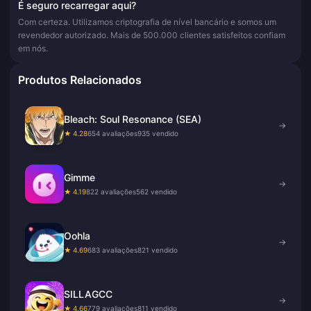
É seguro recarregar aqui?
Com certeza. Utilizamos criptografia de nível bancário e somos um
revendedor autorizado. Mais de 500.000 clientes satisfeitos confiam
em nós.
Produtos Relacionados
Bleach: Soul Resonance (SEA)
→
★ 4.28
654 avaliações
935 vendido
Gimme
→
★ 4.19
822 avaliações
562 vendido
Oohla
→
★ 4.69
683 avaliações
821 vendido
SILLAGCC
→
★ 4.66
779 avaliações
811 vendido