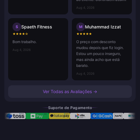
Aug 4, 2026
Spaeth Fitness
Muhammad Izzat
S
M
★
★
★
★
☆
★
★
★
★
★
Bom trabalho.
O preço com desconto
mudou depois que fiz login.
Aug 4, 2026
Estou um pouco inseguro,
mas ainda acho que está
barato.
Aug 4, 2026
Ver Todas as Avaliações →
Suporte de Pagamento