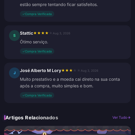
estão sempre tentando ficar satisfeitos.
✓
Compra Verificada
Stattic
★
★
★
★
★
Aug 3, 2026
S
Ótimo serviço.
✓
Compra Verificada
José Alberto M Lory
★
★
★
★
★
Aug 3, 2026
J
Muito prestativo e a moeda cai direto na sua conta
após a compra, muito simples e bom.
✓
Compra Verificada
Artigos Relacionados
Ver Tudo