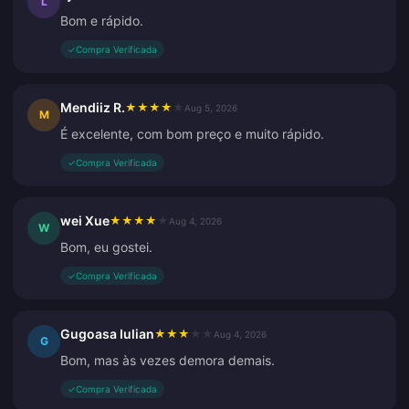
L
Bom e rápido.
✓
Compra Verificada
Mendiiz R.
★
★
★
★
★
Aug 5, 2026
M
É excelente, com bom preço e muito rápido.
✓
Compra Verificada
wei Xue
★
★
★
★
★
Aug 4, 2026
W
Bom, eu gostei.
✓
Compra Verificada
Gugoasa Iulian
★
★
★
★
★
Aug 4, 2026
G
Bom, mas às vezes demora demais.
✓
Compra Verificada