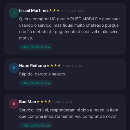
Israel Martinez
★
★
★
★
★
Aug 6, 2026
I
Queria comprar UC para o PUBG MOBILE e continuar
usando o serviço, mas fiquei muito chateado porque
não há método de pagamento disponível e não sei o
motivo.
✓
Compra Verificada
Hape Reihana
★
★
★
★
★
Aug 6, 2026
H
Rápido, barato e seguro.
✓
Compra Verificada
Bad Man
★
★
★
★
★
Aug 6, 2026
B
Serviço incrível, responderam rápido e recebi o item
que comprei imediatamente! Vou comprar de novo!
✓
Compra Verificada