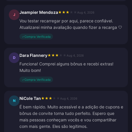
Jeampier Mendoza
★
★
★
★
★
Aug 4, 2026
J
Vou testar recarregar por aqui, parece confiável.
Atualizarei minha avaliação quando fizer a recarga 🤍
✓
Compra Verificada
Dara Flannery
★
★
★
★
★
Aug 4, 2026
D
Funciona! Comprei alguns bônus e recebi extras!
Muito bom!
✓
Compra Verificada
NiCole Tan
★
★
★
★
★
Aug 4, 2026
N
É bem rápido. Muito acessível e a adição de cupons e
bônus de convite torna tudo perfeito. Espero que
mais pessoas conheçam vocês e vou compartilhar
com mais gente. Eles são legítimos.