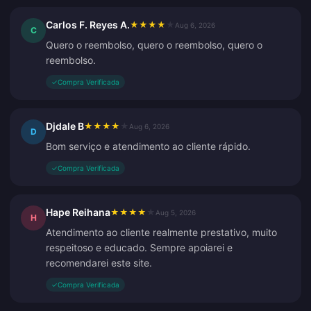
Carlos F. Reyes A.
★
★
★
★
★
Aug 6, 2026
C
Quero o reembolso, quero o reembolso, quero o
reembolso.
✓
Compra Verificada
Djdale B
★
★
★
★
★
Aug 6, 2026
D
Bom serviço e atendimento ao cliente rápido.
✓
Compra Verificada
Hape Reihana
★
★
★
★
★
Aug 5, 2026
H
Atendimento ao cliente realmente prestativo, muito
respeitoso e educado. Sempre apoiarei e
recomendarei este site.
✓
Compra Verificada