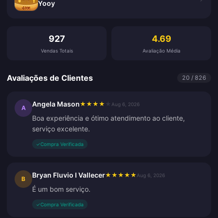
Yooy
Avaliações de Clientes
927
4.69
Vendas Totais
Avaliação Média
Avaliações de Clientes
20 / 826
Angela Mason
★
★
★
★
★
Aug 6, 2026
A
Boa experiência e ótimo atendimento ao cliente,
serviço excelente.
✓
Compra Verificada
Bryan Fluvio I Vallecer
★
★
★
★
★
Aug 6, 2026
B
É um bom serviço.
✓
Compra Verificada