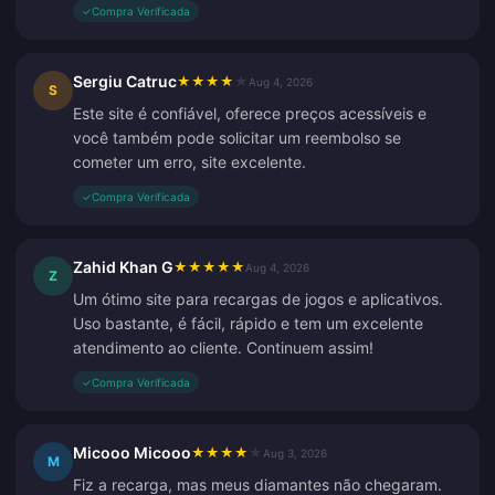
✓
Compra Verificada
Sergiu Catruc
★
★
★
★
★
Aug 4, 2026
S
Este site é confiável, oferece preços acessíveis e
você também pode solicitar um reembolso se
cometer um erro, site excelente.
✓
Compra Verificada
Zahid Khan G
★
★
★
★
★
Aug 4, 2026
Z
Um ótimo site para recargas de jogos e aplicativos.
Uso bastante, é fácil, rápido e tem um excelente
atendimento ao cliente. Continuem assim!
✓
Compra Verificada
Micooo Micooo
★
★
★
★
★
Aug 3, 2026
M
Fiz a recarga, mas meus diamantes não chegaram.