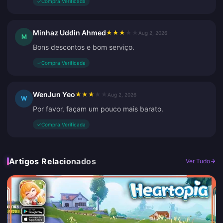
✓
Compra Verificada
Minhaz Uddin Ahmed
★
★
★
★
★
Aug 2, 2026
M
Bons descontos e bom serviço.
✓
Compra Verificada
WenJun Yeo
★
★
★
★
★
Aug 2, 2026
W
Por favor, façam um pouco mais barato.
✓
Compra Verificada
Artigos Relacionados
Ver Tudo